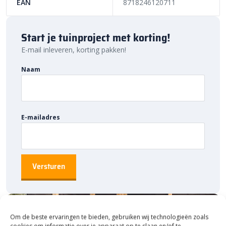
Nederland. Dankzij onze ruime voorraad en snelle levering kun je
EAN
8718246120711
ook nog eens snel aan de slag met jouw project. Bestel daarom
vandaag nog. Ontdek de hoogwaardige kwaliteit en voordelige
Start je tuinproject met korting!
prijs van de
Cosmopolitan tegels
bij Bestratingsmarkt.com.
E-mail inleveren, korting pakken!
Naam
E-mailadres
Om de beste ervaringen te bieden, gebruiken wij technologieën zoals