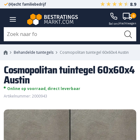
8.9
(H)echt familiebedrijf
Gegarandeerd A-kwaliteit
Cosmopolitan tuintegel 60x60x4
0
Vrachtwagen
Austin
Bel ons
Behandelde tuintegels
Cosmopolitan tuintegel 60x60x4 Austin
Cosmopolitan tuintegel 60x60x4
Austin
Online op voorraad, direct leverbaar
Artikelnummer: 2000943