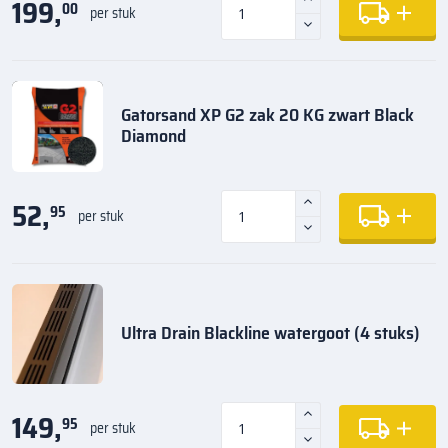
199,
00
per stuk
Gatorsand XP G2 zak 20 KG zwart Black
Diamond
52,
95
per stuk
Ultra Drain Blackline watergoot (4 stuks)
149,
95
per stuk