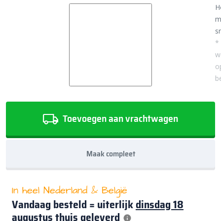
H
m
sn
*
w
o
b
Toevoegen aan vrachtwagen
Maak compleet
In heel Nederland & België
Vandaag besteld = uiterlijk
dinsdag 18
augustus
thuis geleverd