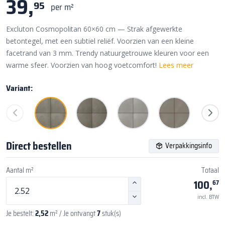
39,
95
per m²
Excluton Cosmopolitan 60×60 cm — Strak afgewerkte
betontegel, met een subtiel reliëf. Voorzien van een kleine
facetrand van 3 mm. Trendy natuurgetrouwe kleuren voor een
warme sfeer. Voorzien van hoog voetcomfort!
Lees meer
Variant:
Direct bestellen
Verpakkingsinfo
Aantal m²
Totaal
100,
67
incl. BTW
Je bestelt:
2,52
m²
/ Je ontvangt
7
stuk(s)