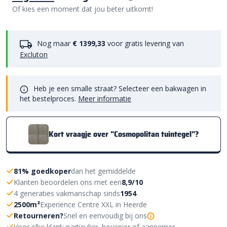
Of kies een moment dat jou beter uitkomt!
Nog maar
€ 1399,33
voor gratis levering van
Excluton
Heb je een smalle straat? Selecteer een bakwagen in
het bestelproces.
Meer informatie
Kort vraagje over "Cosmopolitan tuintegel"?
81% goedkoper
dan het gemiddelde
Klanten beoordelen ons met een
8,9/10
4 generaties vakmanschap sinds
1954
2500m²
Experience Centre XXL in Heerde
Retourneren?
Snel en eenvoudig bij ons
Voor elke klant: particulier, hovenier of aannemer