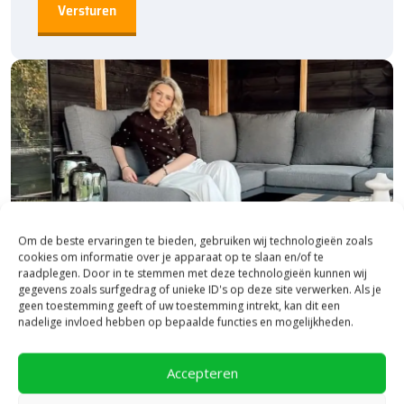
Om de beste ervaringen te bieden, gebruiken wij technologieën zoals
cookies om informatie over je apparaat op te slaan en/of te
raadplegen. Door in te stemmen met deze technologieën kunnen wij
gegevens zoals surfgedrag of unieke ID's op deze site verwerken. Als je
geen toestemming geeft of uw toestemming intrekt, kan dit een
nadelige invloed hebben op bepaalde functies en mogelijkheden.
Bezoek onze vestiging in Heerde,
inspiratie binnen én buiten!
Accepteren