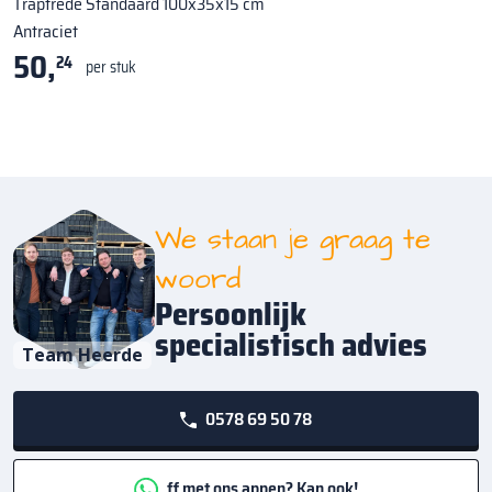
Traptrede Standaard 100x35x15 cm
Antraciet
50,
24
per stuk
We staan je graag te
woord
Persoonlijk
specialistisch advies
Team Heerde
0578 69 50 78
ff met ons appen? Kan ook!