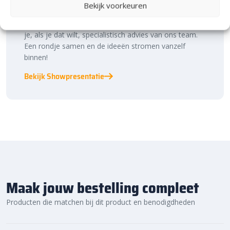
Laat je inspireren in ons 2.500 m² experience centre,
Bekijk voorkeuren
binnen én buiten. Hier ontdek je de nieuwste
bestratingstrends, zie je materialen in het echt en krijg
je, als je dat wilt, specialistisch advies van ons team.
Een rondje samen en de ideeën stromen vanzelf
binnen!
Bekijk Showpresentatie
Maak jouw bestelling compleet
Producten die matchen bij dit product en benodigdheden