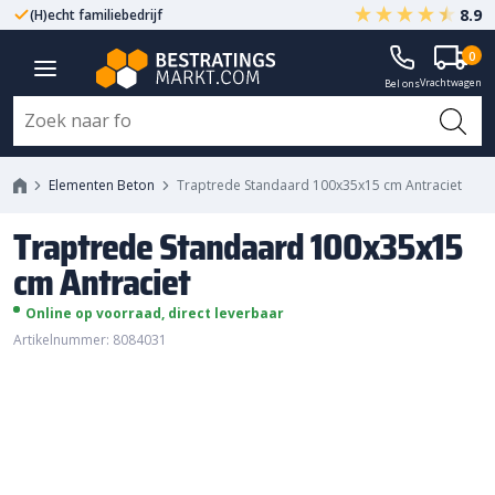
8.9
(H)echt familiebedrijf
Gegarandeerd A-kwaliteit
Traptrede Standaard 100x35x15
0
Vrachtwagen
cm Antraciet
Bel ons
Elementen Beton
Traptrede Standaard 100x35x15 cm Antraciet
Traptrede Standaard 100x35x15
cm Antraciet
Online op voorraad, direct leverbaar
Artikelnummer: 8084031