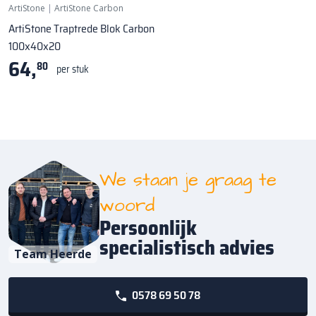
ArtiStone
|
ArtiStone Carbon
ArtiStone Traptrede Blok Carbon
100x40x20
64,
80
per stuk
We staan je graag te
woord
Persoonlijk
specialistisch advies
Team Heerde
0578 69 50 78