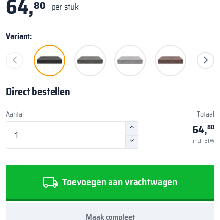
64,
80
per stuk
Variant:
Direct bestellen
Aantal
Totaal
64,
80
incl. BTW
Toevoegen aan vrachtwagen
Maak compleet