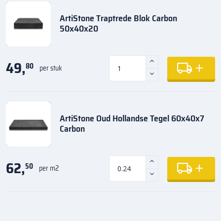
ArtiStone Traptrede Blok Carbon
50x40x20
49,
80
per stuk
ArtiStone Oud Hollandse Tegel 60x40x7
Carbon
62,
50
per m2