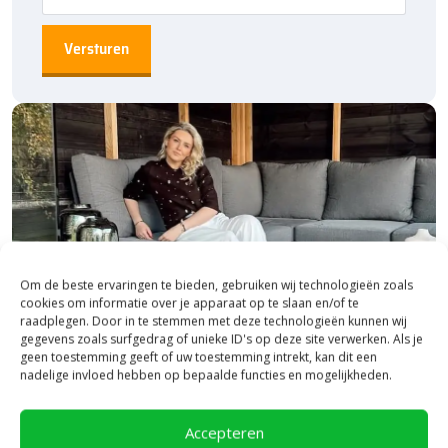
120×60 cm
Bestratingsmarkt.com: de beste prijs,
snelle levering
Bij Bestratingsmarkt.com ben je verzekerd van de beste prijs in
Nederland. Dankzij onze ruime voorraad en snelle levering kun je
ook nog eens snel aan de slag met jouw tuinproject. Bestel
daarom vandaag nog. Ontdek de hoogwaardige kwaliteit en
voordelige prijs van de Oud Hollandse Artistone traptrede bij
Bestratingsmarkt.com.
Om de beste ervaringen te bieden, gebruiken wij technologieën zoals
cookies om informatie over je apparaat op te slaan en/of te
raadplegen. Door in te stemmen met deze technologieën kunnen wij
gegevens zoals surfgedrag of unieke ID's op deze site verwerken. Als je
geen toestemming geeft of uw toestemming intrekt, kan dit een
nadelige invloed hebben op bepaalde functies en mogelijkheden.
Bezoek onze vestiging in Heerde,
Accepteren
inspiratie binnen én buiten!