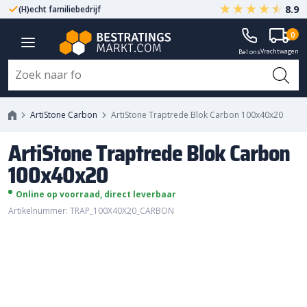
8.9
(H)echt familiebedrijf
Gegarandeerd A-kwaliteit
ArtiStone Traptrede Blok Carbon
0
Vrachtwagen
100x40x20
Bel ons
ArtiStone Carbon
ArtiStone Traptrede Blok Carbon 100x40x20
ArtiStone Traptrede Blok Carbon
100x40x20
Online op voorraad, direct leverbaar
Artikelnummer: TRAP_100X40X20_CARBON