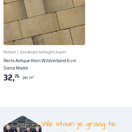
Redsun
|
Goedkope tuintegels kopen
Recto Antique Klein Wildverband 6 cm
Sierra Madre
32,
75
per m²
We staan je graag te