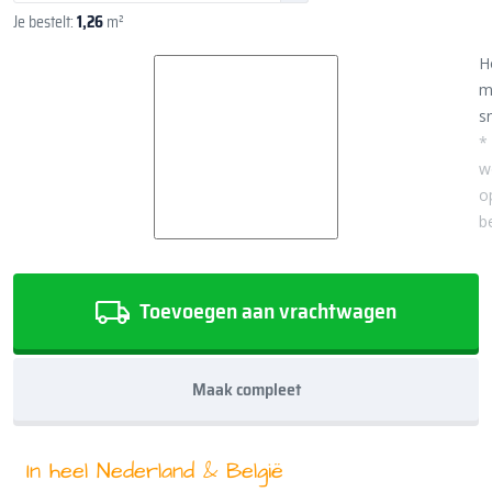
Je bestelt:
1,26
m²
H
m
sn
*
w
o
b
Toevoegen aan vrachtwagen
Maak compleet
In heel Nederland & België