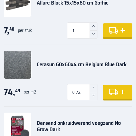
Allure Block 15x15x60 cm Gothic
7,
40
per stuk
Cerasun 60x60x4 cm Belgium Blue Dark
74,
49
per m2
Dansand onkruidwerend voegzand No
Grow Dark