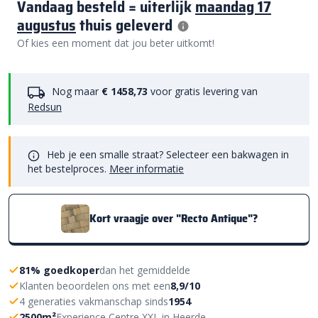
Vandaag besteld = uiterlijk
maandag 17
augustus
thuis geleverd
Of kies een moment dat jou beter uitkomt!
Nog maar
€ 1458,73
voor gratis levering van
Redsun
Heb je een smalle straat? Selecteer een bakwagen in
het bestelproces.
Meer informatie
Kort vraagje over "Recto Antique"?
81% goedkoper
dan het gemiddelde
Klanten beoordelen ons met een
8,9/10
4 generaties vakmanschap sinds
1954
2500m²
Experience Centre XXL in Heerde