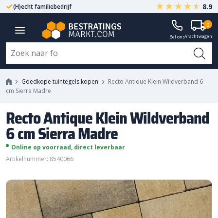
8.9
(H)echt familiebedrijf
Gegarandeerd A-kwaliteit
Recto Antique Klein Wildverband
0
Vrachtwagen
6 cm Sierra Madre
Bel ons
Goedkope tuintegels kopen
Recto Antique Klein Wildverband 6
cm Sierra Madre
Recto Antique Klein Wildverband
6 cm Sierra Madre
Online op voorraad, direct leverbaar
Artikelnummer: 8540066