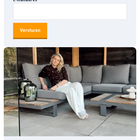
Productgegevens en installatieadvies
De RING 68 Black heeft een diameter van 68 mm en is geschikt
voor grondspots met een diameter van 60 mm. Het
artikelnummer is 10702380 en de EAN-code is 8717051004643.
Voor een correcte en duurzame montage wordt geadviseerd het
verwerkingsadvies van de LUNA grondspots te volgen, zodat de
verlichting optimaal tot zijn recht komt.
Kies je voor de in-lite RING 68 Black, dan kies je voor een
betrouwbare en hoogwaardige afwerkring die perfect past binnen
het verlichtingsassortiment van
Bestratingsmarkt.com
.