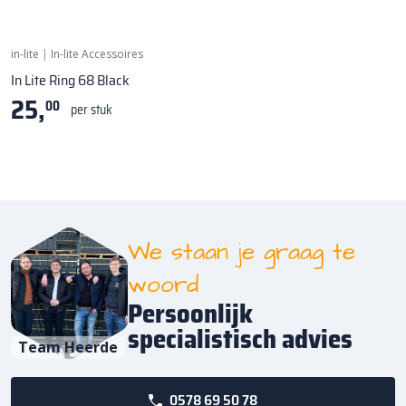
Ring grondspots - Ø 60mm
in-lite
|
In-lite Accessoires
In Lite Ring 68 Black
25,
00
per stuk
We staan je graag te
woord
Persoonlijk
specialistisch advies
Team Heerde
0578 69 50 78