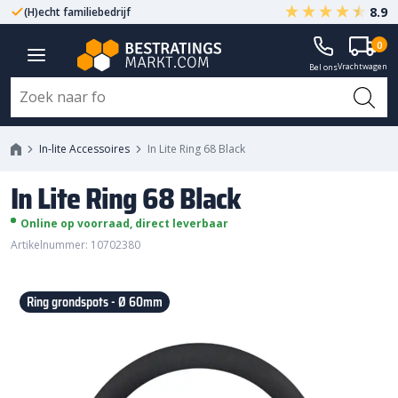
8.9
(H)echt familiebedrijf
Gegarandeerd A-kwaliteit
0
In Lite Ring 68 Black
Vrachtwagen
Bel ons
In-lite Accessoires
In Lite Ring 68 Black
In Lite Ring 68 Black
Online op voorraad, direct leverbaar
Artikelnummer: 10702380
Ring grondspots - Ø 60mm