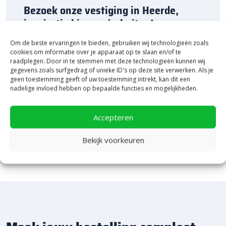
Bezoek onze vestiging in Heerde,
inspiratie binnen én buiten!
Om de beste ervaringen te bieden, gebruiken wij technologieën zoals
Laat je inspireren in ons 2.500 m² experience centre,
cookies om informatie over je apparaat op te slaan en/of te
binnen én buiten. Hier ontdek je de nieuwste
raadplegen. Door in te stemmen met deze technologieën kunnen wij
bestratingstrends, zie je materialen in het echt en krijg
gegevens zoals surfgedrag of unieke ID's op deze site verwerken. Als je
je, als je dat wilt, specialistisch advies van ons team.
geen toestemming geeft of uw toestemming intrekt, kan dit een
Een rondje samen en de ideeën stromen vanzelf
nadelige invloed hebben op bepaalde functies en mogelijkheden.
binnen!
Bekijk Showpresentatie
Accepteren
Bekijk voorkeuren