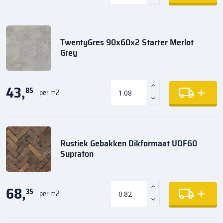
TwentyGres 90x60x2 Starter Merlot
Grey
43,
85
per m2
Rustiek Gebakken Dikformaat UDF60
Supraton
68,
35
per m2