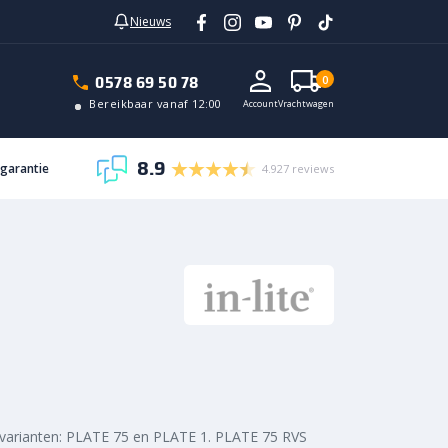
Nieuws
In vrachtwagen
0578 69 50 78
0
Bereikbaar vanaf 12:00
Account
Vrachtwagen
8.9
sgarantie
4.927 reviews
e varianten: PLATE 75 en PLATE 1. PLATE 75 RVS