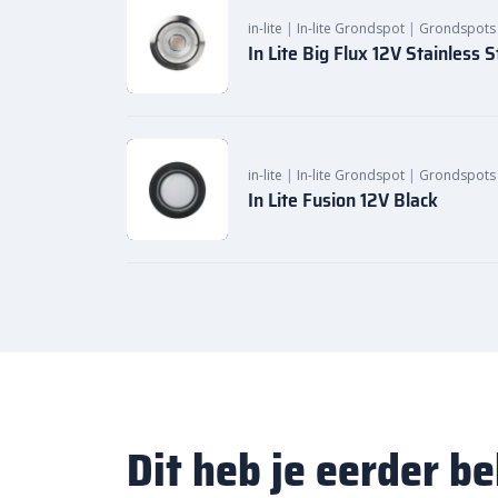
in-lite
|
In-lite Grondspot
|
Grondspots
In Lite Big Flux 12V Stainless S
in-lite
|
In-lite Grondspot
|
Grondspots
In Lite Fusion 12V Black
Dit heb je eerder b