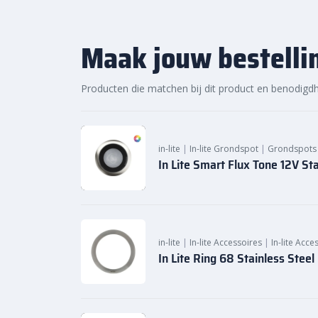
Maak jouw bestelli
Producten die matchen bij dit product en benodigd
in-lite
|
In-lite Grondspot
|
Grondspots
In Lite Smart Flux Tone 12V Sta
in-lite
|
In-lite Accessoires
|
In-lite Acce
In Lite Ring 68 Stainless Steel