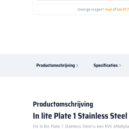
Overige vragen?
mail
of
bel 057
Productomschrijving
Specificaties
Productomschrijving
In
lite
Plate
1
Stainless
Steel
De
In
lite
Plate
1
Stainless
Steel
is
een
RVS
afdekpl