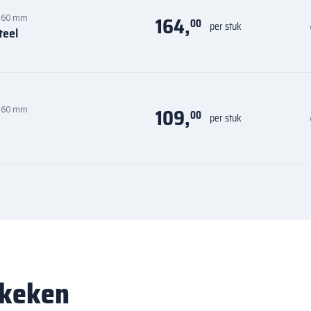
164,
 60 mm
00
per stuk
teel
109,
 60 mm
00
per stuk
ekeken