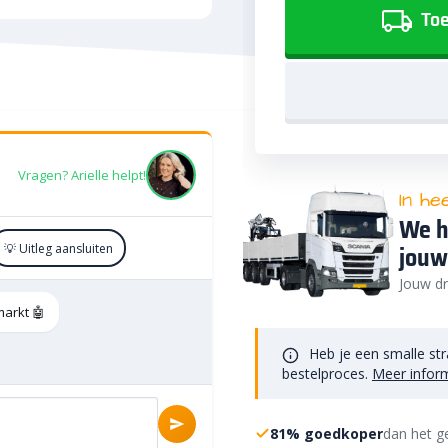
Toe
Vragen? Arielle helpt!
In he
We h
jouw
💡 Uitleg aansluiten
Jouw dr
markt 🤖
Heb je een smalle str
bestelproces.
Meer infor
81% goedkoper
dan het g