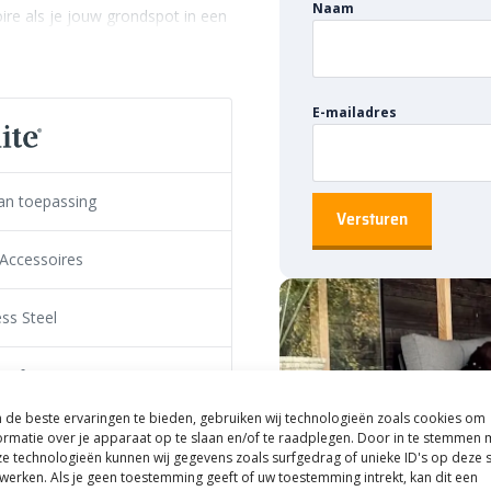
Naam
oire
als
je
jouw
grondspot
in
een
t
geven
zonder
gedoe
bij
de
dekplaat
geschikt?
E-mailadres
NA
en
BIG
FLUX.
Daardoor
is
dit
ite
assortiment
van
an toepassing
chting
netjes
op
elkaar
wilt
laten
e Accessoires
bestrating
geklemd.
Dat
maakt
e
een
terras,
houten
vlonder
of
ess Steel
dige
plakstrip
helpt
daarbij
om
de
ringe
hoogte
van
3
mm
blijft
het
stof
liggende
ondergrond.
1
?
de beste ervaringen te bieden, gebruiken wij technologieën zoals cookies om
ormatie over je apparaat op te slaan en/of te raadplegen. Door in te stemmen 
e technologieën kunnen wij gegevens zoals surfgedrag of unieke ID's op deze s
spots
een
vierkante
lijn.
Dat
werken. Als je geen toestemming geeft of uw toestemming intrekt, kan dit een