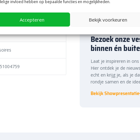
t
en
een
verzorgde
afwerking
in
elige invloed hebben op bepaalde functies en mogelijkheden.
Accepteren
Bekijk voorkeuren
derdeel
van
een
compleet
12
volt
systeem
als
je
wilt
weten
welke
Bezoek onze ves
odig
hebt.
Twijfel
je
of
deze
ie
en
advies
opdoen
in
het
artikel
binnen én buite
soires
Laat je inspireren in on
ing
51004759
Hier ontdek je de nieuws
echt en krijg je, als je d
w
grondspots
technisch
netjes
en
rondje samen en de idee
online
bij
Bestratingsmarkt,
met
n
die
met
je
meedenken.
Bekijk Showpresentatie
ht
bekijken
of
jouw
plan
e
Centre
XXL
showpresentatie