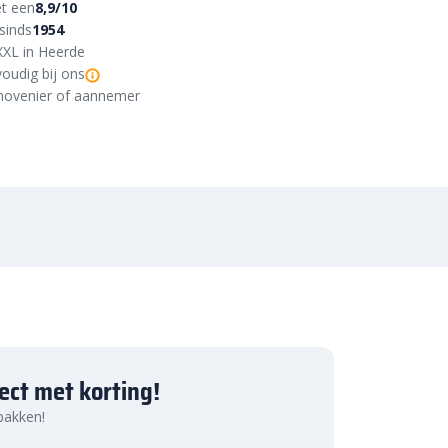
t een
8,9/10
sinds
1954
XXL in Heerde
oudig bij ons
r, hovenier of aannemer
ject met korting!
 pakken!