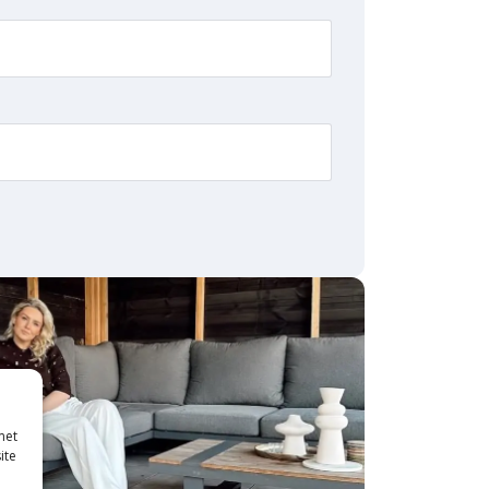
met
ite