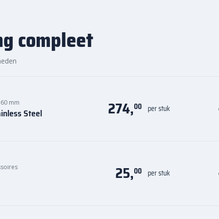
ng compleet
heden
274,
 60 mm
00
per stuk
inless Steel
25,
ssoires
00
per stuk