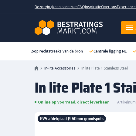
Bezorging
Kenniscentrum
FAQ
Inspiratie
Over ons
Experience
In lite Plate 1 Stainless Steel
Koop rechtstreeks van de bron
Centrale ligging NL
In-lite Accessoires
In lite Plate 1 Stainless Steel
In lite Plate 1 Sta
Online op voorraad, direct leverbaar
Artikelnum
RVS afdekplaat Ø 60mm grondspots