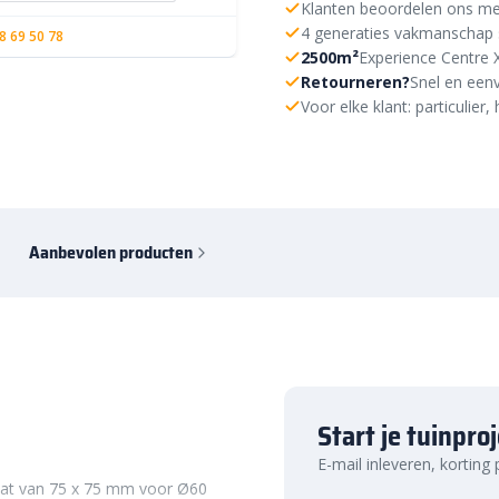
Klanten beoordelen ons me
4 generaties vakmanschap 
8 69 50 78
2500m²
Experience Centre 
Retourneren?
Snel en eenv
Voor elke klant: particulie
Aanbevolen producten
Start je tuinpro
E-mail inleveren, korting
aat
van
75
x
75
mm
voor
Ø60