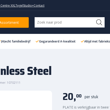
 Centre XXL
TegelStudio+
Contact
Assortiment
(H)echt familiebedrijf
Gegarandeerd A-kwaliteit
Altijd met fabriek
inless Steel
mer: 10702111
20,
00
per stuk
PLATE is verkrijgbaar in twe