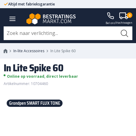
Koop rechtstreeks van de bron
Centrale ligging NL
0
In Lite Spike 60
Vrachtwagen
Bel ons
In-lite Accessoires
In Lite Spike 60
In Lite Spike 60
Online op voorraad, direct leverbaar
Artikelnummer: 10704460
Grondpen SMART FLUX TONE