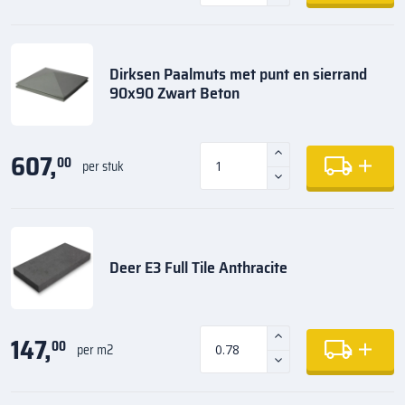
Dirksen Paalmuts met punt en sierrand
90x90 Zwart Beton
607,
00
per stuk
Deer E3 Full Tile Anthracite
147,
00
per m2