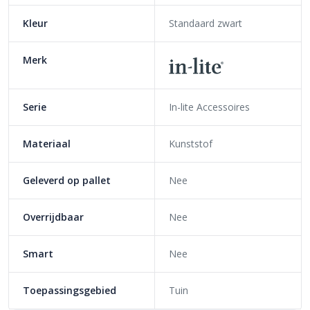
Kleur
Standaard zwart
Heeft u een in-lite grondspot met een doorsnede van 22 mm,
gebruik dan SPIKE 22.
Merk
Deze nieuwkomers zorgen ervoor dat
grondspots zoals de Fusion, Hyve, Puck en
Flux eenvoudig en stabiel in losse ondergrond
Serie
In-lite Accessoires
geplaatst kunnen worden!
Materiaal
Kunststof
Verwerking van grondspots in gras, grind en aarde behoort
dankzij deze grondpennen tot de mogelijkheden.
Geleverd op pallet
Nee
Overrijdbaar
Nee
Smart
Nee
Toepassingsgebied
Tuin