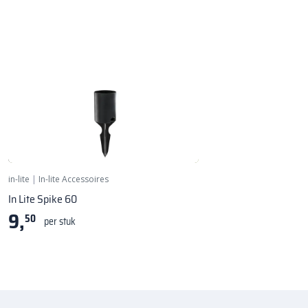
Grondpen SMART FLUX TONE
in-lite
|
In-lite Accessoires
In Lite Spike 60
9,
50
per stuk