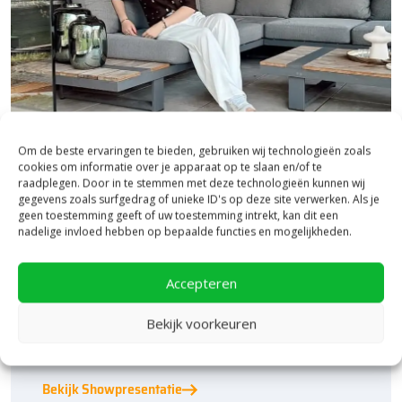
Om de beste ervaringen te bieden, gebruiken wij technologieën zoals
cookies om informatie over je apparaat op te slaan en/of te
raadplegen. Door in te stemmen met deze technologieën kunnen wij
Bezoek onze vestiging in Heerde,
gegevens zoals surfgedrag of unieke ID's op deze site verwerken. Als je
inspiratie binnen én buiten!
geen toestemming geeft of uw toestemming intrekt, kan dit een
nadelige invloed hebben op bepaalde functies en mogelijkheden.
Laat je inspireren in ons 2.500 m² experience centre,
binnen én buiten. Hier ontdek je de nieuwste
Accepteren
bestratingstrends, zie je materialen in het echt en krijg
je, als je dat wilt, specialistisch advies van ons team.
Bekijk voorkeuren
Een rondje samen en de ideeën stromen vanzelf
binnen!
Bekijk Showpresentatie