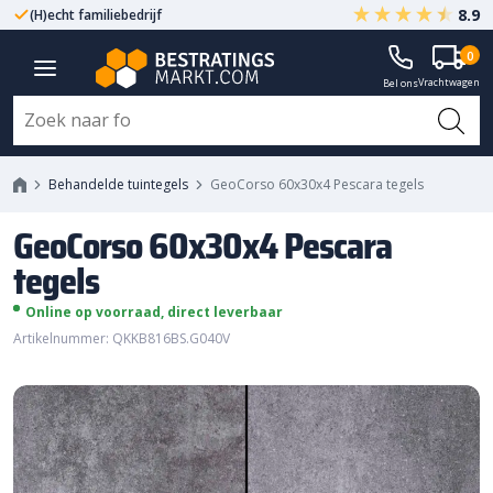
8.9
(H)echt familiebedrijf
Gegarandeerd A-kwaliteit
0
GeoCorso 60x30x4 Pescara tegels
Vrachtwagen
Bel ons
Behandelde tuintegels
GeoCorso 60x30x4 Pescara tegels
GeoCorso 60x30x4 Pescara
tegels
Online op voorraad, direct leverbaar
Artikelnummer: QKKB816BS.G040V