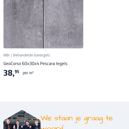
MBI
|
Behandelde tuintegels
GeoCorso 60x30x4 Pescara tegels
38,
95
per m²
We staan je graag te
woord