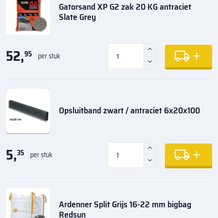
Gatorsand XP G2 zak 20 KG antraciet
Slate Grey
52,
95
per stuk
Opsluitband zwart / antraciet 6x20x100
5,
35
per stuk
Ardenner Split Grijs 16-22 mm bigbag
Redsun