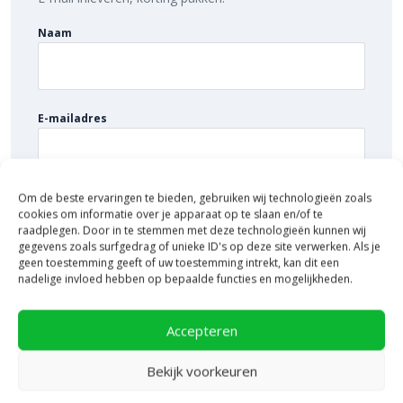
ook nog eens snel aan de slag met jouw tuinproject. Bestel
daarom vandaag nog. Ontdek de hoogwaardige kwaliteit en
Naam
voordelige prijs van de GeoCorso 60x30x4 tegels bij
Bestratingsmarkt.com.
E-mailadres
Om de beste ervaringen te bieden, gebruiken wij technologieën zoals
cookies om informatie over je apparaat op te slaan en/of te
raadplegen. Door in te stemmen met deze technologieën kunnen wij
gegevens zoals surfgedrag of unieke ID's op deze site verwerken. Als je
geen toestemming geeft of uw toestemming intrekt, kan dit een
nadelige invloed hebben op bepaalde functies en mogelijkheden.
Accepteren
Bekijk voorkeuren