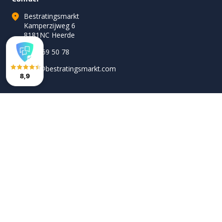
Bestratingsmarkt
Kamperzijweg 6
8181NC Heerde
0578 69 50 78
hallo@bestratingsmarkt.com
8,9
Volg ons