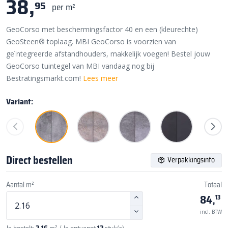
38,
95
per m²
GeoCorso met beschermingsfactor 40 en een (kleurechte)
GeoSteen® toplaag. MBI GeoCorso is voorzien van
geïntegreerde afstandhouders, makkelijk voegen! Bestel jouw
GeoCorso tuintegel van MBI vandaag nog bij
Bestratingsmarkt.com!
Lees meer
Variant:
Direct bestellen
Verpakkingsinfo
Aantal m²
Totaal
84,
13
incl. BTW