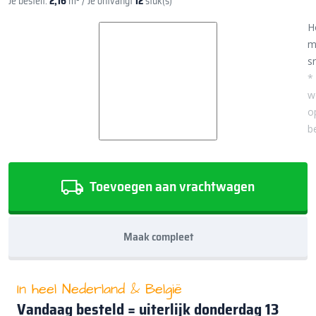
Je bestelt:
2,16
m²
/ Je ontvangt
12
stuk(s)
H
m
sn
*
w
o
b
Toevoegen aan vrachtwagen
Maak compleet
In heel Nederland & België
Vandaag besteld = uiterlijk
donderdag 13