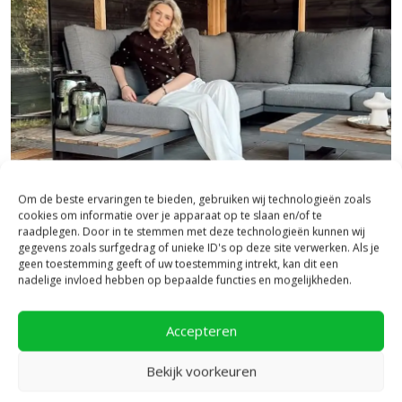
Om de beste ervaringen te bieden, gebruiken wij technologieën zoals
cookies om informatie over je apparaat op te slaan en/of te
raadplegen. Door in te stemmen met deze technologieën kunnen wij
gegevens zoals surfgedrag of unieke ID's op deze site verwerken. Als je
Bezoek onze vestiging in Heerde,
geen toestemming geeft of uw toestemming intrekt, kan dit een
inspiratie binnen én buiten!
nadelige invloed hebben op bepaalde functies en mogelijkheden.
Laat je inspireren in ons 2.500 m² experience centre,
Accepteren
binnen én buiten. Hier ontdek je de nieuwste
bestratingstrends, zie je materialen in het echt en krijg
Bekijk voorkeuren
je, als je dat wilt, specialistisch advies van ons team.