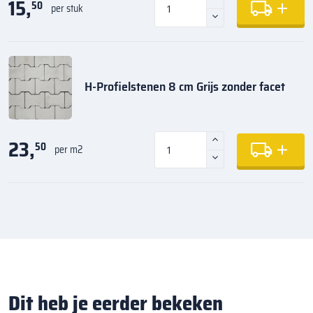
15,
50
per stuk
H-Profielstenen 8 cm Grijs zonder facet
23,
50
per m2
Dit heb je eerder bekeken