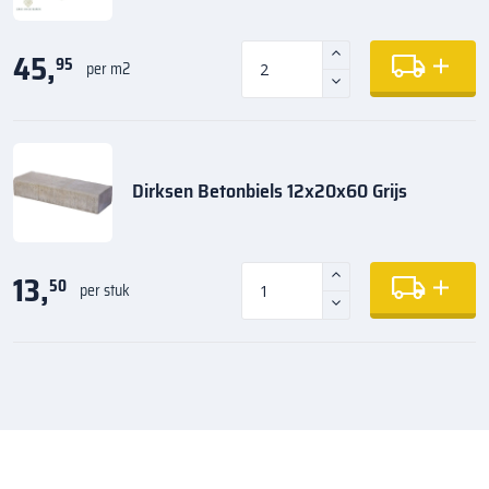
45,
95
per m2
Dirksen Betonbiels 12x20x60 Grijs
13,
50
per stuk