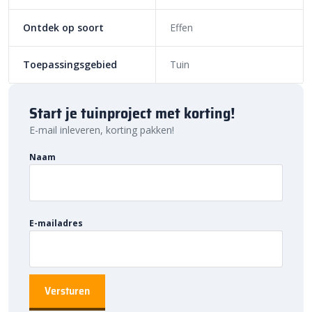
verdeeld, zodat verzakken en verschuiven wordt voorkomen. Wil
je meerdere lagen bielzen stapelen? Gebruik dan onze
PU
Ontdek op soort
Effen
steenlijm
om de lagen stevig met elkaar te verbinden, maar je
kan het ook zonder lijm doen. Dankzij het formaat en het
Toepassingsgebied
Tuin
gewicht blijven de elementen goed op hun plek, ook zonder
metselen.
Bestratingsmarkt.com: de beste prijs,
Start je tuinproject met korting!
snelle levering
E-mail inleveren, korting pakken!
Bij Bestratingsmarkt.com ben je verzekerd van de beste prijs in
Naam
Nederland. Dankzij onze ruime voorraad en snelle levering kun je
ook nog eens snel aan de slag met jouw tuinproject. Bestel
daarom vandaag nog. Ontdek de hoogwaardige kwaliteit en
voordelige prijs van
Dirksen betonbielzen
bij
E-mailadres
Bestratingsmarkt.com.