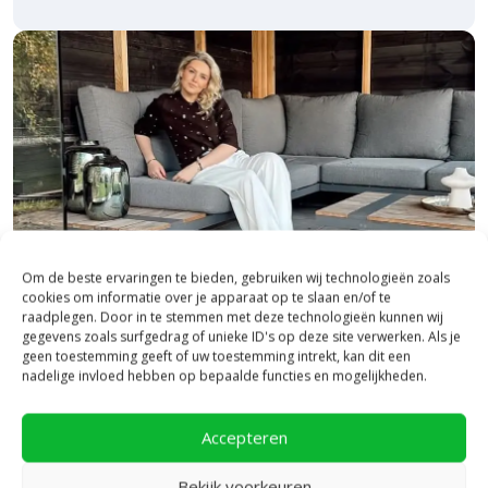
Om de beste ervaringen te bieden, gebruiken wij technologieën zoals
cookies om informatie over je apparaat op te slaan en/of te
raadplegen. Door in te stemmen met deze technologieën kunnen wij
gegevens zoals surfgedrag of unieke ID's op deze site verwerken. Als je
geen toestemming geeft of uw toestemming intrekt, kan dit een
Bezoek onze vestiging in Heerde,
nadelige invloed hebben op bepaalde functies en mogelijkheden.
inspiratie binnen én buiten!
Accepteren
Laat je inspireren in ons 2.500 m² experience centre,
binnen én buiten. Hier ontdek je de nieuwste
Bekijk voorkeuren