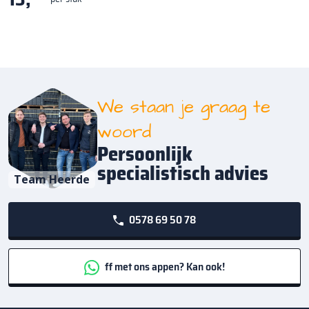
We staan je graag te
woord
Persoonlijk
specialistisch advies
Team Heerde
0578 69 50 78
ff met ons appen? Kan ook!