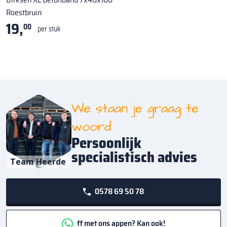
Roestbruin
19,
00
per stuk
We staan je graag te
woord
Persoonlijk
specialistisch advies
Team Heerde
0578 69 50 78
ff met ons appen? Kan ook!