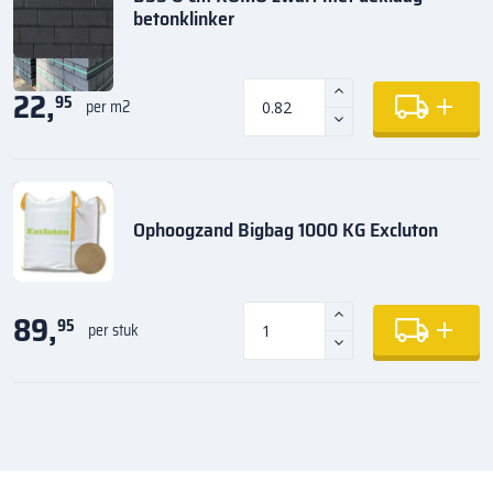
betonklinker
22,
95
per m2
Ophoogzand Bigbag 1000 KG Excluton
89,
95
per stuk