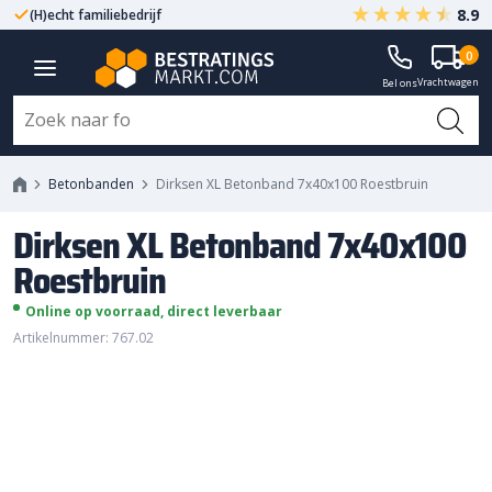
8.9
(H)echt familiebedrijf
Gegarandeerd A-kwaliteit
Dirksen XL Betonband 7x40x100
0
Vrachtwagen
Roestbruin
Bel ons
Betonbanden
Dirksen XL Betonband 7x40x100 Roestbruin
Dirksen XL Betonband 7x40x100
Roestbruin
Online op voorraad, direct leverbaar
Artikelnummer: 767.02