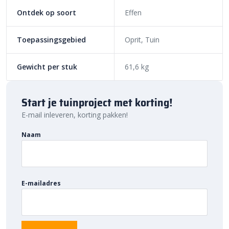
goede opsluiting die niet direct in het zicht is. Gebruik een
Ontdek op soort
Effen
rubberen hamer om de banden aan te kloppen zonder deze te
beschadigen. Door middel van een waterpas weet je zeker dat
Toepassingsgebied
Oprit, Tuin
alle banden op hetzelfde niveau zijn verwerkt. Met deze
verwerkingstips heb je gegarandeerd een stevige en strakke
Gewicht per stuk
61,6 kg
afwerking van je bestrating.
Bestratingsmarkt.com: de beste prijs,
Start je tuinproject met korting!
snelle levering
E-mail inleveren, korting pakken!
Bij Bestratingsmarkt.com ben je verzekerd van de beste prijs in
Nederland. Dankzij onze ruime voorraad en snelle levering kun je
Naam
ook nog eens snel aan de slag met jouw tuinproject. Bestel
daarom vandaag nog. Ontdek de hoogwaardige kwaliteit en
voordelige prijs van
Dirksen XL opsluitbanden
bij
Bestratingsmarkt.com.
E-mailadres