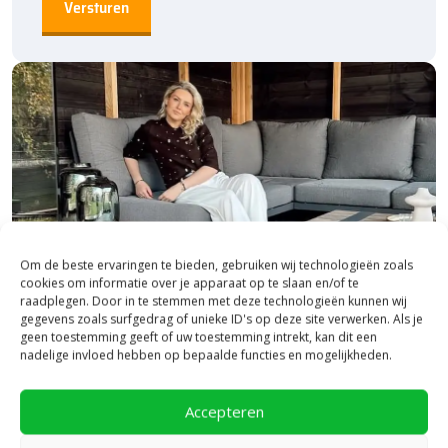
Om de beste ervaringen te bieden, gebruiken wij technologieën zoals
cookies om informatie over je apparaat op te slaan en/of te
raadplegen. Door in te stemmen met deze technologieën kunnen wij
gegevens zoals surfgedrag of unieke ID's op deze site verwerken. Als je
geen toestemming geeft of uw toestemming intrekt, kan dit een
nadelige invloed hebben op bepaalde functies en mogelijkheden.
Bezoek onze vestiging in Heerde,
inspiratie binnen én buiten!
Accepteren
Laat je inspireren in ons 2.500 m² experience centre,