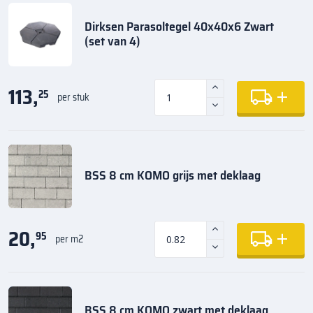
Dirksen Parasoltegel 40x40x6 Zwart
(set van 4)
113,
25
per stuk
BSS 8 cm KOMO grijs met deklaag
20,
95
per m2
BSS 8 cm KOMO zwart met deklaag