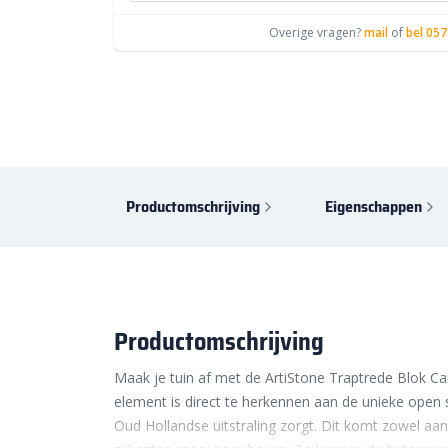
Overige vragen?
mail
of
bel 057
Productomschrijving
Eigenschappen
Productomschrijving
Maak je tuin af met de ArtiStone Traptrede Blok C
element is direct te herkennen aan de unieke open s
Oud Hollandse uitstraling zorgt. Dit komt zowel aa