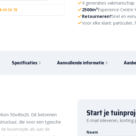
4 generaties vakmanschap 
2500m²
Experience Centre 
8 69 50 78
Retourneren?
Snel en eenv
Voor elke klant: particulie
Specificaties
Aanvullende informatie
Aanbe
Start je tuinpro
arbon 50x40x20. Dit betonnen
E-mail inleveren, korting
tructuur, die voor een typische
n de bovenzijde als aan de
Naam