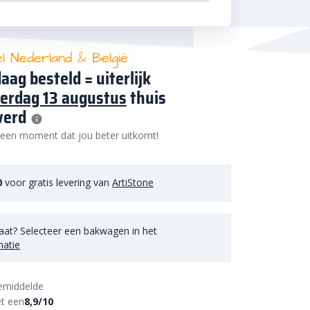
el Nederland & België
aag besteld = uiterlijk
erdag 13 augustus
thuis
verd
 een moment dat jou beter uitkomt!
0
voor gratis levering van
ArtiStone
aat? Selecteer een bakwagen in het
matie
emiddelde
t een
8,9/10