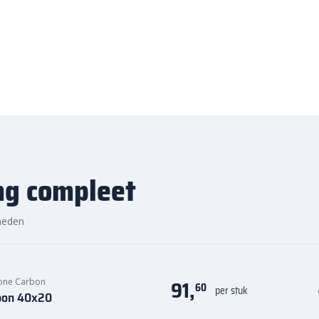
te prijs, snelle
ng compleet
ste prijs in Nederland. Dankzij
nog eens snel aan de slag met
heden
ek de hoogwaardige kwaliteit en
ptrede bij Bestratingsmarkt.com.
91,
tone Carbon
60
per stuk
rbon 40x20