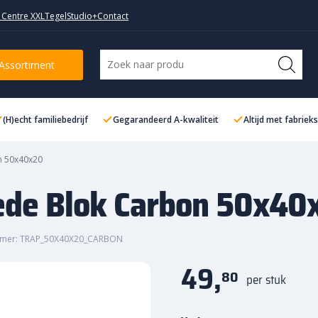
 Centre XXL
TegelStudio+
Contact
n 50x40x20
Assortiment
(H)echt familiebedrijf
Gegarandeerd A-kwaliteit
Altijd met fabriek
n 50x40x20
rede Blok Carbon 50x40
mmer: TRAP_50X40X20_CARBON
49,
80
per stuk