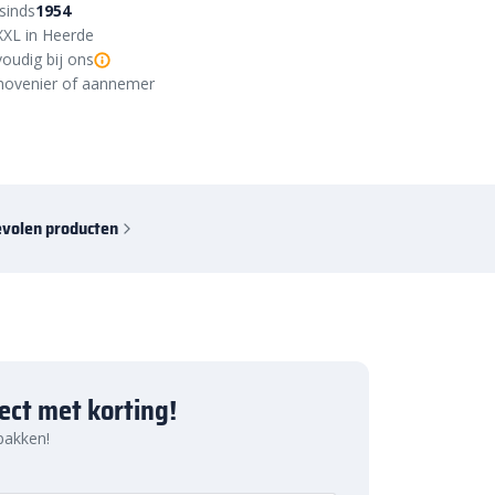
sinds
1954
XXL in Heerde
oudig bij ons
r, hovenier of aannemer
volen producten
ject met korting!
 pakken!