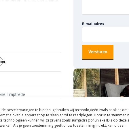
n elementen ook los van andere
t dat Oud Hollandse
 landelijk en levendig tot
lt maken, je doet het met Oud
E-mailadres
 en andere
n verkrijgbaar in verschillende
 vinden is. Of je nou voor een
 de Oud Hollandse Artistone
 uit de volgende kleuren:
one Traptrede
de beste ervaringen te bieden, gebruiken wij technologieën zoals cookies om
ormatie over je apparaat op te slaan en/of te raadplegen. Door in te stemmen 
e technologieën kunnen wij gegevens zoals surfgedrag of unieke ID's op deze s
werken. Als je geen toestemming geeft of uw toestemming intrekt, kan dit een