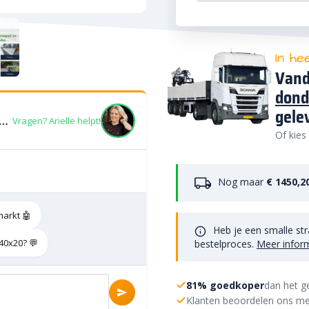
In he
Vand
dond
gele
tone Traptrede Blok Carbon 50x40x20
Vragen? Arielle helpt!
Of kies
Nog maar
€ 1450,2
markt 🤖
Heb je een smalle str
40x20? 💬
bestelproces.
Meer infor
81% goedkoper
dan het g
Klanten beoordelen ons me