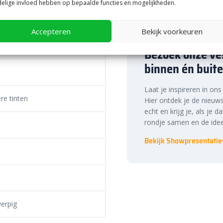
elige invloed hebben op bepaalde functies en mogelijkheden.
 cm
ren
Accepteren
Bekijk voorkeuren
Bezoek onze ves
straling. Je kan namelijk niet
ezen uit vele andere soorten
binnen én buite
tistone stapelelementen
voor het
thoek met
zitelementen
. Of wat
Laat je inspireren in on
 je weer in kunt sluiten met
re tinten
Hier ontdek je de nieuws
 van Artistone kan je de Oud
echt en krijg je, als je d
 laten komen, zelfs in de
rondje samen en de idee
Bekijk Showpresentatie
rating
root aanbod aan tegels en
erras in deze stijl in kunt
ginnend bij 20×20 cm tot wel
erpig
pervlak hebt, je kan altijd de
n wij de populaire formaten op