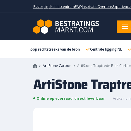
Bezorging
Kenniscentrum
FAQ
Inspiratie
Over ons
Experience
ArtiStone Traptrede Blok Carbo
Koop rechtstreeks van de bron
Centrale ligging NL
ArtiStone Carbon
ArtiStone Traptrede Blok Carbo
ArtiStone Trapt
Online op voorraad, direct leverbaar
Artikelnu