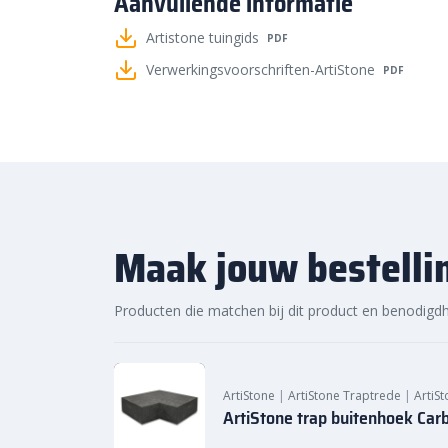
Aanvullende informatie
een rijtje gezet. Zo heb je keuze uit onder andere:
Artistone tuingids
PDF
50×50 cm
Verwerkingsvoorschriften-ArtiStone
PDF
60×60 cm
80×80 cm
100×100 cm
120×60 cm
Bestratingsmarkt.com: de bes
levering
Maak jouw bestelli
Bij Bestratingsmarkt.com ben je verzekerd van de be
onze ruime voorraad en snelle levering kun je ook 
Producten die matchen bij dit product en benodigd
jouw tuinproject. Bestel daarom vandaag nog. Ontd
voordelige prijs van de Oud Hollandse Artistone tra
ArtiStone
|
ArtiStone Traptrede
|
ArtiS
ArtiStone trap buitenhoek Ca