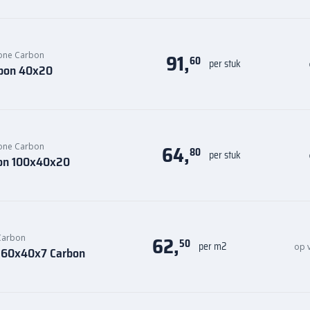
91,
tone Carbon
60
per stuk
rbon 40x20
64,
tone Carbon
80
per stuk
bon 100x40x20
62,
 Carbon
50
per m2
op 
l 60x40x7 Carbon