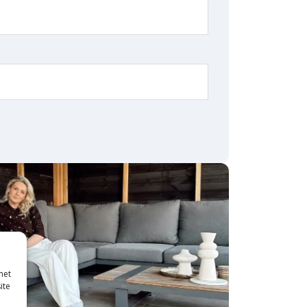
met
ite