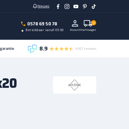
Nieuws
In vrachtwagen
0578 69 50 78
0
Bereikbaar vanaf 09:00
Account
Vrachtwagen
8.9
sgarantie
4.927 reviews
x20