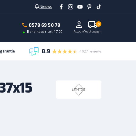
Nieuws
In vrachtwagen
0578 69 50 78
0
Bereikbaar tot 17:00
Account
Vrachtwagen
8.9
sgarantie
4.927 reviews
x37x15