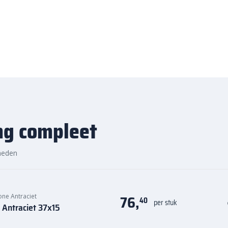
te prijs, snelle
ng compleet
ste prijs in Nederland. Dankzij
nog eens snel aan de slag met
heden
ek de hoogwaardige kwaliteit en
ptrede bij Bestratingsmarkt.com.
76,
one Antraciet
40
per stuk
 Antraciet 37x15