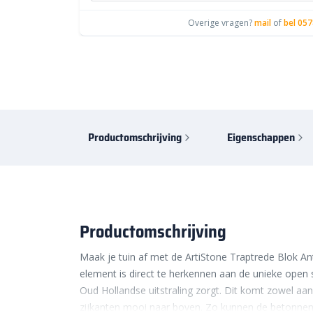
Overige vragen?
mail
of
bel 057
Productomschrijving
Eigenschappen
Productomschrijving
Maak je tuin af met de ArtiStone Traptrede Blok An
element is direct te herkennen aan de unieke open s
Oud Hollandse uitstraling zorgt. Dit komt zowel aa
zijkanten mooi naar boven. Zo kunnen de betonne