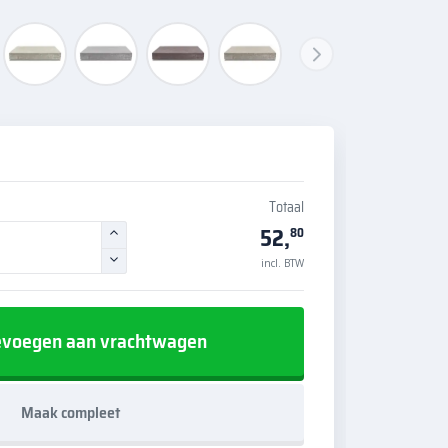
Totaal
52,
80
incl. BTW
voegen aan vrachtwagen
Maak compleet