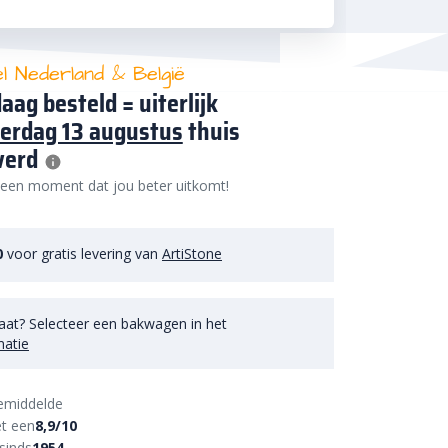
el Nederland & België
aag besteld = uiterlijk
erdag 13 augustus
thuis
verd
 een moment dat jou beter uitkomt!
0
voor gratis levering van
ArtiStone
aat? Selecteer een bakwagen in het
matie
emiddelde
t een
8,9/10
sinds
1954