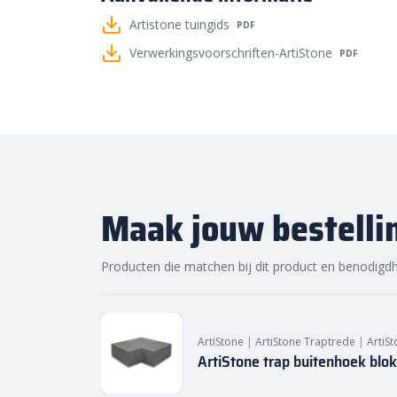
een rijtje gezet. Zo heb je keuze uit onder andere:
Artistone tuingids
PDF
50×50 cm
Verwerkingsvoorschriften-ArtiStone
PDF
60×60 cm
80×80 cm
100×100 cm
120×60 cm
Bestratingsmarkt.com: de bes
levering
Maak jouw bestelli
Bij Bestratingsmarkt.com ben je verzekerd van de be
onze ruime voorraad en snelle levering kun je ook 
Producten die matchen bij dit product en benodigd
jouw tuinproject. Bestel daarom vandaag nog. Ontd
voordelige prijs van de Oud Hollandse Artistone tra
ArtiStone
|
ArtiStone Traptrede
|
ArtiSt
ArtiStone trap buitenhoek blok