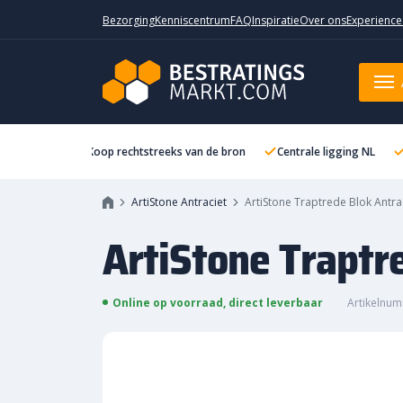
Bezorging
Kenniscentrum
FAQ
Inspiratie
Over ons
Experience
ArtiStone Traptrede Blok Antrac
Koop rechtstreeks van de bron
Centrale ligging NL
ArtiStone Antraciet
ArtiStone Traptrede Blok Antr
ArtiStone Traptr
Online op voorraad, direct leverbaar
Artikelnu