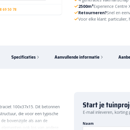
2500m²
Experience Centre 
8 69 50 78
Retourneren?
Snel en eenv
Voor elke klant: particulie
Specificaties
Aanvullende informatie
Aanbe
Start je tuinpro
traciet 100x37x15. Dit betonnen
E-mail inleveren, korting
tructuur, die voor een typische
n de bovenzijde als aan de
Naam
n elementen ook los van andere