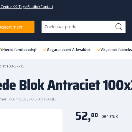
 Centre XXL
TegelStudio+
Contact
iet 100x37x15
Assortiment
(H)echt familiebedrijf
Gegarandeerd A-kwaliteit
Altijd met fabriek
aciet 100x37x15
ede Blok Antraciet 100
mmer: TRAP_100X37X15_ANTRACIET
52,
80
per stuk