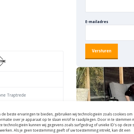
t dat Oud Hollandse
 landelijk en levendig tot
lt maken, je doet het met Oud
E-mailadres
 en andere
n verkrijgbaar in verschillende
 vinden is. Of je nou voor een
 de Oud Hollandse Artistone
 uit de volgende kleuren:
one Traptrede
de beste ervaringen te bieden, gebruiken wij technologieën zoals cookies om
ormatie over je apparaat op te slaan en/of te raadplegen. Door in te stemmen 
e technologieën kunnen wij gegevens zoals surfgedrag of unieke ID's op deze s
werken. Als je geen toestemming geeft of uw toestemming intrekt, kan dit een