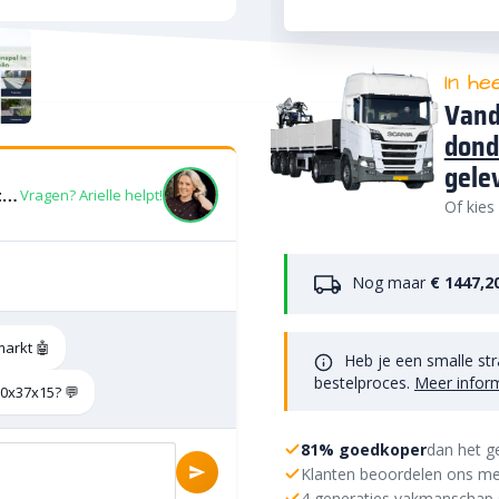
In he
Vand
dond
gele
ArtiStone Traptrede Blok Antraciet 100x37x15
Vragen? Arielle helpt!
Of kies
Nog maar
€ 1447,2
markt 🤖
Heb je een smalle str
bestelproces.
Meer infor
00x37x15? 💬
81% goedkoper
dan het g
Klanten beoordelen ons me
4 generaties vakmanschap 