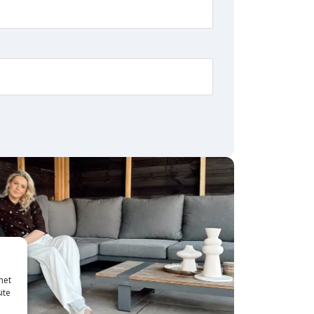
met
ite