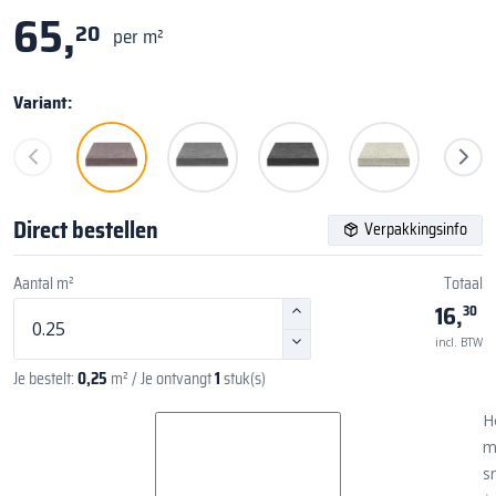
65,
20
per m²
Variant:
Direct bestellen
Verpakkingsinfo
Aantal m²
Totaal
16,
30
incl. BTW
Je bestelt:
0,25
m²
/ Je ontvangt
1
stuk(s)
H
m
sn