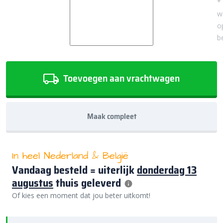
*
w
o
b
Toevoegen aan vrachtwagen
Maak compleet
In heel Nederland & België
Vandaag besteld = uiterlijk
donderdag 13
augustus
thuis geleverd
Of kies een moment dat jou beter uitkomt!