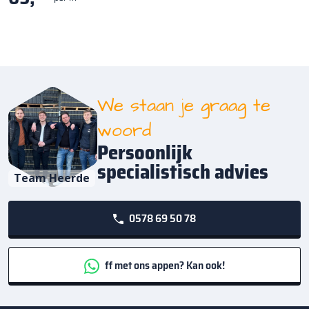
We staan je graag te
woord
Persoonlijk
specialistisch advies
Team Heerde
0578 69 50 78
ff met ons appen? Kan ook!