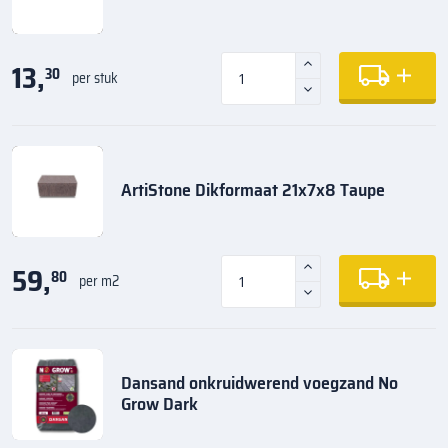
13,
30
per stuk
ArtiStone Dikformaat 21x7x8 Taupe
59,
80
per m2
Dansand onkruidwerend voegzand No
Grow Dark