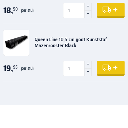
18,
50
per stuk
Queen Line 10,5 cm goot Kunststof
Mazenrooster Black
19,
95
per stuk