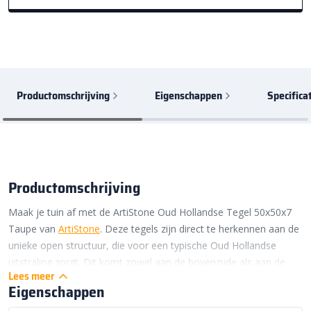
Productomschrijving
Eigenschappen
Specifica
Productomschrijving
Maak je tuin af met de ArtiStone Oud Hollandse Tegel 50x50x7
Taupe van
ArtiStone
. Deze tegels zijn direct te herkennen aan de
unieke open structuur, die voor een typische Oud Hollandse
uitstraling zorgt. Dit komt zowel aan de bovenzijde als aan de
Lees meer
zijkanten mooi naar boven. Daarom kunnen de tegels niet alleen
Eigenschappen
liggend, maar ook staand worden verwerkt. Denk bijvoorbeeld