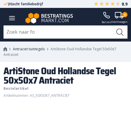
8.9
(H)echt familiebedrijf
Gegarandeerd A-kwaliteit
ArtiStone Oud Hollandse Tegel
0
Vrachtwagen
50x50x7 Antraciet
Bel ons
Antraciet tuintegels
ArtiStone Oud Hollandse Tegel 50x50x7
Antraciet
ArtiStone Oud Hollandse Tegel
50x50x7 Antraciet
Bestelartikel
Artikelnummer: AS_50X50X7_ANTRACIET