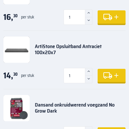
16,
30
per stuk
ArtiStone Opsluitband Antraciet
100x20x7
14,
30
per stuk
Dansand onkruidwerend voegzand No
Grow Dark