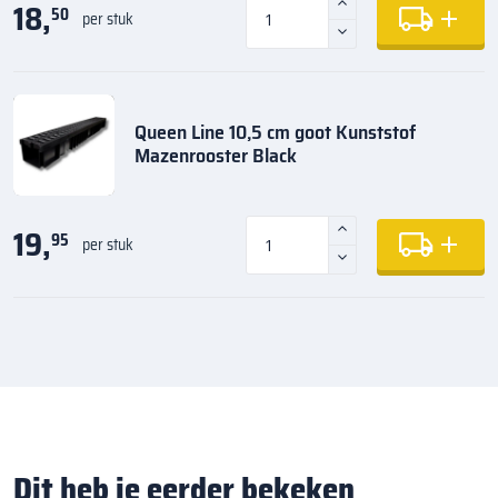
18,
50
per stuk
Queen Line 10,5 cm goot Kunststof
Mazenrooster Black
19,
95
per stuk
Dit heb je eerder bekeken