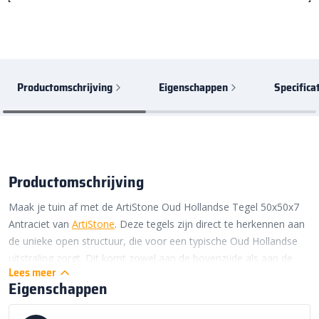
Productomschrijving
Eigenschappen
Specifica
Productomschrijving
Maak je tuin af met de ArtiStone Oud Hollandse Tegel 50x50x7
Antraciet van
ArtiStone
. Deze tegels zijn direct te herkennen aan
de unieke open structuur, die voor een typische Oud Hollandse
uitstraling zorgt. Dit komt zowel aan de bovenzijde als aan de
Lees meer
zijkanten mooi naar boven. Daarom kunnen de tegels niet alleen
Eigenschappen
liggend, maar ook staand worden verwerkt. Denk bijvoorbeeld
aan een border van rechtop staande Oud Hollandse tegels.