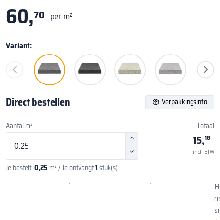
60,
70
per m²
Variant:
Direct bestellen
Verpakkingsinfo
Aantal m²
Totaal
15,
18
incl. BTW
Je bestelt:
0,25
m²
/ Je ontvangt
1
stuk(s)
H
m
sn