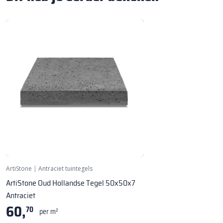
ArtiStone
|
Antraciet tuintegels
ArtiStone Oud Hollandse Tegel 50x50x7
Antraciet
60,
70
per m²