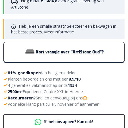
Nog maar
€ 1484,82
voor gratis levering van
ArtiStone
Heb je een smalle straat? Selecteer een bakwagen in
het bestelproces.
Meer informatie
Kort vraagje over "ArtiStone Oud"?
81% goedkoper
dan het gemiddelde
Klanten beoordelen ons met een
8,9/10
4 generaties vakmanschap sinds
1954
2500m²
Experience Centre XXL in Heerde
Retourneren?
Snel en eenvoudig bij ons
Voor elke klant: particulier, hovenier of aannemer
ff met ons appen? Kan ook!