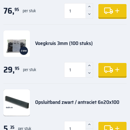
76,
95
per stuk
Voegkruis 3mm (100 stuks)
29,
95
per stuk
Opsluitband zwart / antraciet 6x20x100
5,
35
per stuk