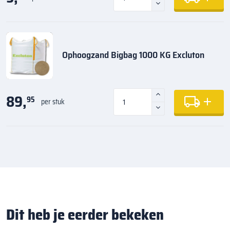
Ophoogzand Bigbag 1000 KG Excluton
89,
95
per stuk
Dit heb je eerder bekeken