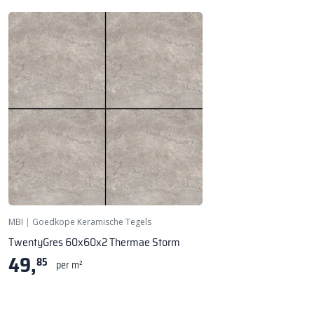
MBI
|
Goedkope Keramische Tegels
TwentyGres 60x60x2 Thermae Storm
49,
85
per m²