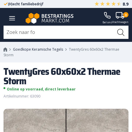
8.9
(H)echt familiebedrijf
Gegarandeerd A-kwaliteit
TwentyGres 60x60x2 Thermae
0
Vrachtwagen
Storm
Bel ons
Goedkope Keramische Tegels
TwentyGres 60x60x2 Thermae
Storm
TwentyGres 60x60x2 Thermae
Storm
Online op voorraad, direct leverbaar
Artikelnummer: 63090