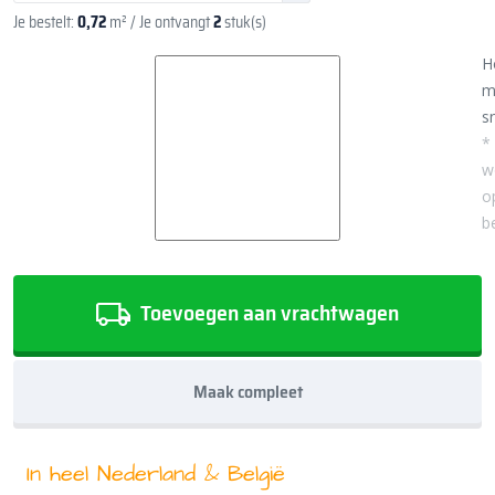
Je bestelt:
0,72
m²
/ Je ontvangt
2
stuk(s)
H
m
sn
*
w
o
b
Toevoegen aan vrachtwagen
Maak compleet
In heel Nederland & België