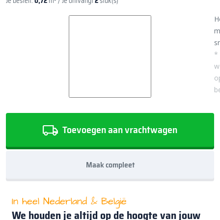
Je bestelt:
0,72
m²
/ Je ontvangt
2
stuk(s)
H
m
sn
*
w
o
b
Toevoegen aan vrachtwagen
Maak compleet
In heel Nederland & België
We houden je altijd op de hoogte van jouw