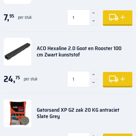
7,
95
per stuk
ACO Hexaline 2.0 Goot en Rooster 100
cm Zwart kunststof
24,
75
per stuk
Gatorsand XP G2 zak 20 KG antraciet
Slate Grey