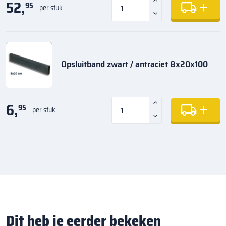
52,
95
per stuk
Opsluitband zwart / antraciet 8x20x100
6,
95
per stuk
Dit heb je eerder bekeken