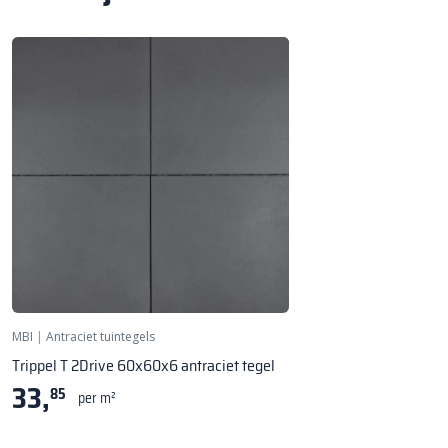
MBI
|
Antraciet tuintegels
Trippel T 2Drive 60x60x6 antraciet tegel
33,
85
per m²