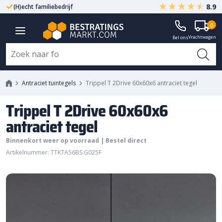
8.9
(H)echt familiebedrijf
Gegarandeerd A-kwaliteit
Trippel T 2Drive 60x60x6
0
Vrachtwagen
antraciet tegel
Bel ons
Antraciet tuintegels
Trippel T 2Drive 60x60x6 antraciet tegel
Trippel T 2Drive 60x60x6
antraciet tegel
Binnenkort weer op voorraad | Bestel direct
Artikelnummer: TTKTA56BS.G025F