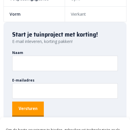
ook nog eens snel aan de slag met jouw tuinproject. Bestel
daarom vandaag nog. Ontdek de hoogwaardige kwaliteit en
Vorm
Vierkant
voordelige prijs van de Trippel T 2Drive 60x60x6 tegel bij
Bestratingsmarkt.com.
Start je tuinproject met korting!
E-mail inleveren, korting pakken!
Naam
E-mailadres
Om de beste ervaringen te bieden, gebruiken wij technologieën zoals