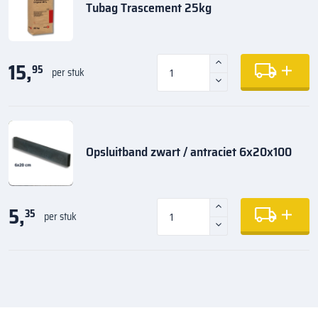
Tubag Trascement 25kg
15,
95
per stuk
Opsluitband zwart / antraciet 6x20x100
5,
35
per stuk