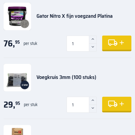
Gator Nitro X fijn voegzand Platina
76,
95
per stuk
Voegkruis 3mm (100 stuks)
29,
95
per stuk