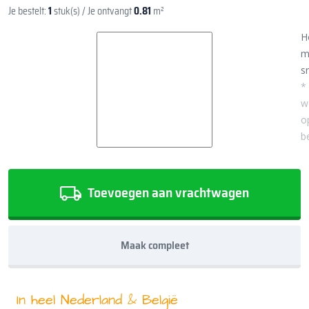
Je bestelt:
1
stuk(s)
/ Je ontvangt
0.81
m²
H
m
sn
*
w
o
b
Toevoegen aan vrachtwagen
Maak compleet
In heel Nederland & België