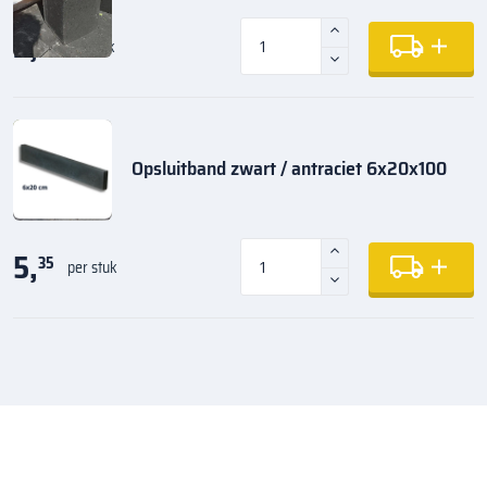
2,
61
per stuk
Opsluitband zwart / antraciet 6x20x100
5,
35
per stuk