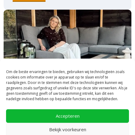
Om de beste ervaringen te bieden, gebruiken wij technologieën zoals
cookies om informatie over je apparaat op te slaan en/of te
raadplegen. Door in te stemmen met deze technologieën kunnen wij
gegevens zoals surfgedrag of unieke ID's op deze site verwerken. Als je
geen toestemming geeft of uw toestemming intrekt, kan dit een
nadelige invloed hebben op bepaalde functies en mogelijkheden.
Bezoek onze vestiging in Heerde,
inspiratie binnen én buiten!
Accepteren
Laat je inspireren in ons 2.500 m² experience centre,
Bekijk voorkeuren
binnen én buiten. Hier ontdek je de nieuwste