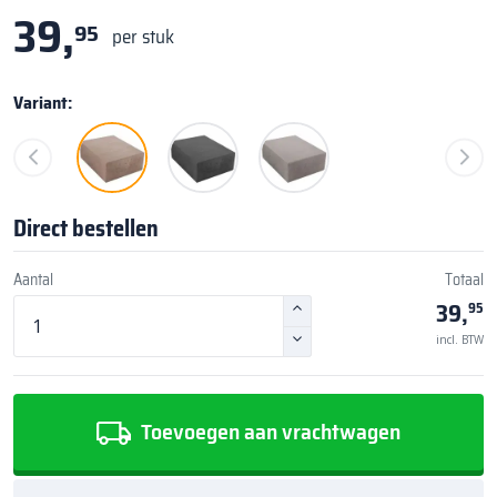
39,
95
per stuk
Variant:
Direct bestellen
Aantal
Totaal
39,
95
incl. BTW
Toevoegen aan vrachtwagen