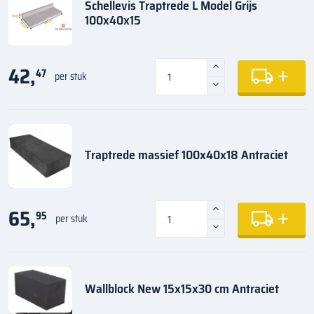
Schellevis Traptrede L Model Grijs
100x40x15
42,
47
per stuk
Traptrede massief 100x40x18 Antraciet
65,
95
per stuk
Wallblock New 15x15x30 cm Antraciet