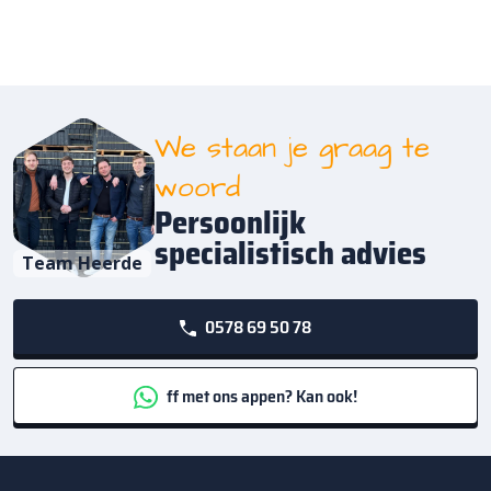
We staan je graag te
woord
Persoonlijk
specialistisch advies
Team Heerde
0578 69 50 78
ff met ons appen? Kan ook!