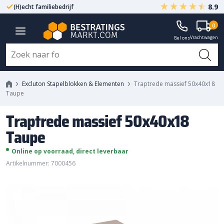
8.9
(H)echt familiebedrijf
Gegarandeerd A-kwaliteit
Traptrede massief 50x40x18
0
Vrachtwagen
Taupe
Bel ons
Excluton Stapelblokken & Elementen
Traptrede massief 50x40x18
Taupe
Traptrede massief 50x40x18
Taupe
Online op voorraad, direct leverbaar
Artikelnummer: 7000456