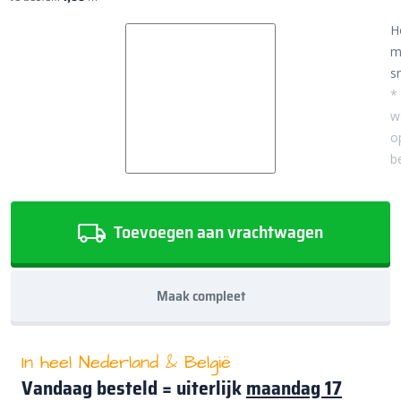
H
m
sn
*
w
o
b
Toevoegen aan vrachtwagen
Maak compleet
In heel Nederland & België
Vandaag besteld = uiterlijk
maandag 17