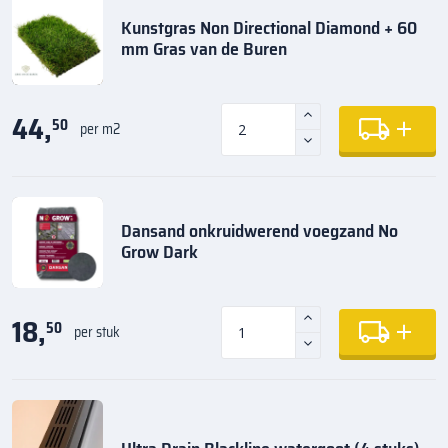
Kunstgras Non Directional Diamond + 60
mm Gras van de Buren
44,
50
per m2
Dansand onkruidwerend voegzand No
Grow Dark
18,
50
per stuk