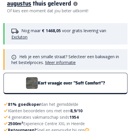
augustus
thuis geleverd
Of kies een moment dat jou beter uitkomt!
Nog maar
€ 1468,05
voor gratis levering van
Excluton
Heb je een smalle straat? Selecteer een bakwagen in
het bestelproces.
Meer informatie
Kort vraagje over "Soft Comfort"?
81% goedkoper
dan het gemiddelde
Klanten beoordelen ons met een
8,9/10
4 generaties vakmanschap sinds
1954
2500m²
Experience Centre XXL in Heerde
Retourneren?
Snel en eenvoudig bij ons