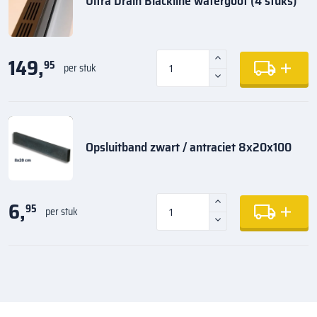
Ultra Drain Blackline watergoot (4 stuks)
149,
95
per stuk
Opsluitband zwart / antraciet 8x20x100
6,
95
per stuk