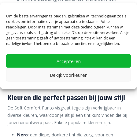
uitstekende keuze. Met verschillende tegelgroottes en
een willekeurige legstructuur geeft dit patroon jouw tuin
Om de beste ervaringen te bieden, gebruiken wij technologieën zoals
een dynamische en levendige sfeer. Dit legverband is
cookies om informatie over je apparaat op te slaan en/of te
raadplegen. Door in te stemmen met deze technologieën kunnen wij
perfect voor een natuurlijke en ontspannen stijl, en kan
gegevens zoals surfgedrag of unieke ID's op deze site verwerken. Als je
gebruikt worden om een ongedwongen, bijna
geen toestemming geeft of uw toestemming intrekt, kan dit een
mozaïekachtige uitstraling te creëren op paden en
nadelige invloed hebben op bepaalde functies en mogelijkheden.
terrassen.
Accepteren
Deze legverbanden zijn mooi te combineren met het Punto
visgraatverband. Denk bijvoorbeeld aan een tuinpad in Punto
Bekijk voorkeuren
visgraat met een terras in wildverband. Zo kan je de tuin een
unieke uitstraling geven die werkelijk niemand anders heeft.
Kleuren die perfect passen bij jouw stijl
De Soft Comfort Punto visgraat tegels zijn verkrijgbaar in
diverse kleuren, waardoor je altijd een tint kunt vinden die bij
jouw tuinontwerp past. Enkele populaire kleuren zijn:
Nero
: een diepe, donkere tint die zorgt voor een