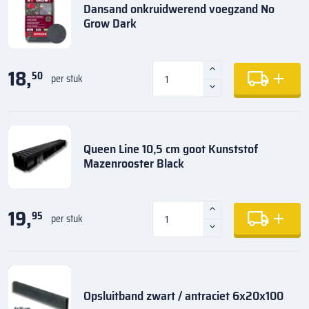
Dansand onkruidwerend voegzand No
Grow Dark
18,
50
per stuk
Queen Line 10,5 cm goot Kunststof
Mazenrooster Black
19,
95
per stuk
Opsluitband zwart / antraciet 6x20x100