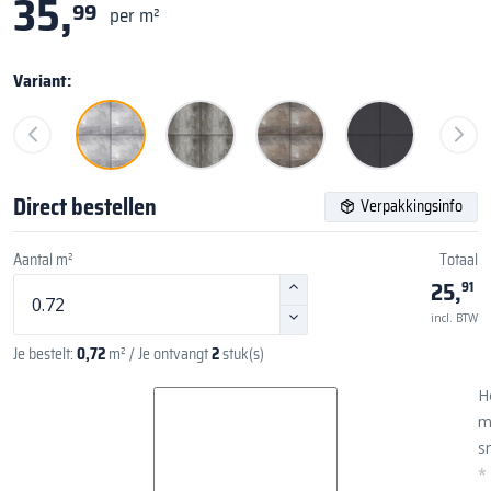
35,
99
per m²
Variant:
Direct bestellen
Verpakkingsinfo
Aantal m²
Totaal
25,
91
incl. BTW
Je bestelt:
0,72
m²
/ Je ontvangt
2
stuk(s)
H
m
sn
*