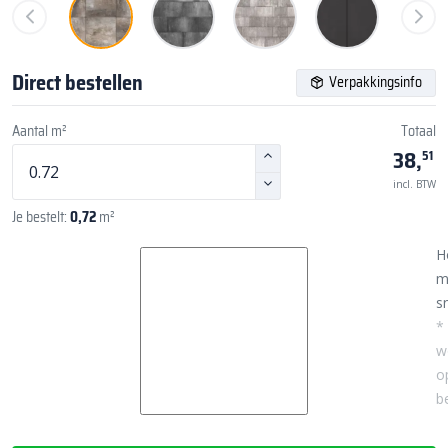
Direct bestellen
Verpakkingsinfo
Aantal m²
Totaal
38,
51
incl. BTW
Je bestelt:
0,72
m²
H
m
sn
*
w
o
b