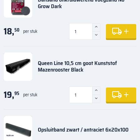
Grow Dark
18,
50
per stuk
Queen Line 10,5 cm goot Kunststof
Mazenrooster Black
19,
95
per stuk
Opsluitband zwart / antraciet 6x20x100