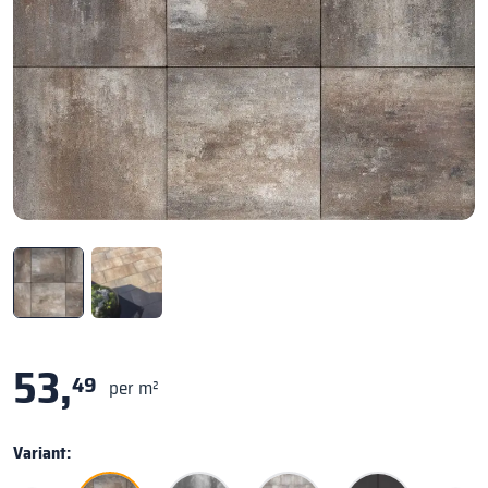
53,
49
per m²
Variant: