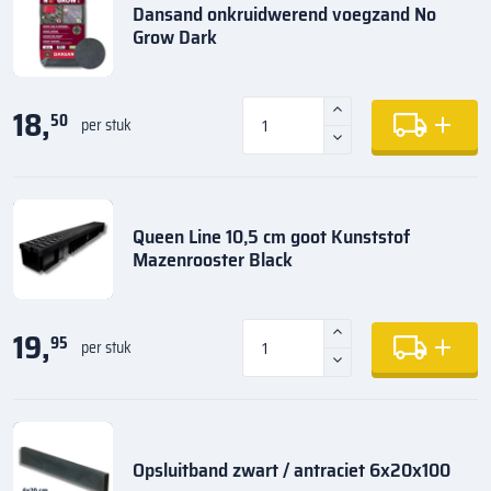
Dansand onkruidwerend voegzand No
Grow Dark
18,
50
per stuk
Queen Line 10,5 cm goot Kunststof
Mazenrooster Black
19,
95
per stuk
Opsluitband zwart / antraciet 6x20x100