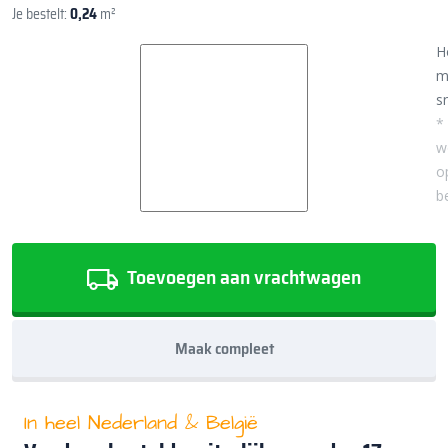
Je bestelt:
0,24
m²
H
m
sn
*
w
o
b
Toevoegen aan vrachtwagen
Maak compleet
In heel Nederland & België