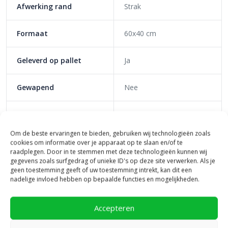
Afwerking rand
Strak
Antraciet
Carbon
Formaat
60x40 cm
Taupe
Roodbruin
Creme
Geleverd op pallet
Ja
Populaire formaten
Gewapend
Nee
Schellevis Oud Hollandse tegels zijn in vele formaten verkrijgbaar.
Zo kan elke tuin van een Oud Hollandse uitstraling worden
Kleurgroep
Donkere tinten
voorzien. Daarnaast kan je de verschillende formaten met elkaar
Om de beste ervaringen te bieden, gebruiken wij technologieën zoals
combineren. Je hebt keuze uit vele formaten, van 20×20 cm tot
Ontdek op soort
Effen
cookies om informatie over je apparaat op te slaan en/of te
wel 240×120 cm. De populairste maten hebben wij hieronder op
raadplegen. Door in te stemmen met deze technologieën kunnen wij
een rijtje gezet:
gegevens zoals surfgedrag of unieke ID's op deze site verwerken. Als je
Pakinhoud
40 stuks
geen toestemming geeft of uw toestemming intrekt, kan dit een
50×50 cm
nadelige invloed hebben op bepaalde functies en mogelijkheden.
60×60 cm
Toepassingsgebied
Tuin
80×80 cm
Accepteren
100×100 cm
Vorm
Langwerpig
120×60 cm