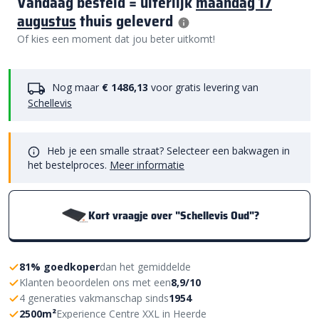
Vandaag besteld = uiterlijk
maandag 17
augustus
thuis geleverd
Of kies een moment dat jou beter uitkomt!
Nog maar
€ 1486,13
voor gratis levering van
Schellevis
Heb je een smalle straat? Selecteer een bakwagen in
het bestelproces.
Meer informatie
Kort vraagje over "Schellevis Oud"?
81% goedkoper
dan het gemiddelde
Klanten beoordelen ons met een
8,9/10
4 generaties vakmanschap sinds
1954
2500m²
Experience Centre XXL in Heerde