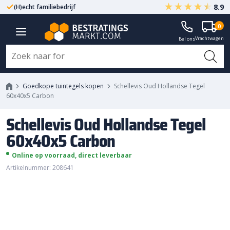
8.9
(H)echt familiebedrijf
Gegarandeerd A-kwaliteit
Schellevis Oud Hollandse Tegel
0
Vrachtwagen
60x40x5 Carbon
Bel ons
Goedkope tuintegels kopen
Schellevis Oud Hollandse Tegel
60x40x5 Carbon
Schellevis Oud Hollandse Tegel
60x40x5 Carbon
Online op voorraad, direct leverbaar
Artikelnummer: 208641