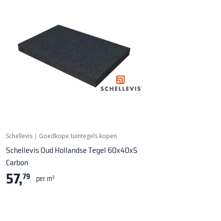
Schellevis
|
Goedkope tuintegels kopen
Schellevis Oud Hollandse Tegel 60x40x5
Carbon
57,
79
per m²