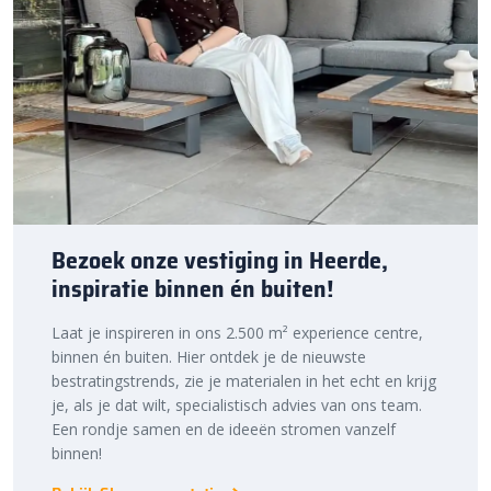
Nederland. Dankzij onze ruime voorraad en snelle levering kun je
ook nog eens snel aan de slag met jouw tuinproject. Bestel
daarom vandaag nog. Ontdek de hoogwaardige kwaliteit en
voordelige prijs van de Schellevis Oud Hollandse tegel bij
Bestratingsmarkt.com.
Bezoek onze vestiging in Heerde,
inspiratie binnen én buiten!
Laat je inspireren in ons 2.500 m² experience centre,
binnen én buiten. Hier ontdek je de nieuwste
bestratingstrends, zie je materialen in het echt en krijg
je, als je dat wilt, specialistisch advies van ons team.
Een rondje samen en de ideeën stromen vanzelf
binnen!