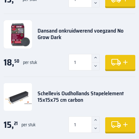
Dansand onkruidwerend voegzand No
Grow Dark
18,
50
per stuk
Schellevis Oudhollands Stapelelement
15x15x75 cm carbon
15,
21
per stuk