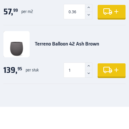
57,
99
per m2
Terreno Balloon 42 Ash Brown
139,
95
per stuk