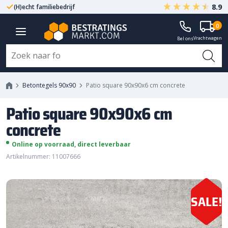
8.9
(H)echt familiebedrijf
Gegarandeerd A-kwaliteit
Patio square 90x90x6 cm
0
Vrachtwagen
concrete
Bel ons
Betontegels 90x90
Patio square 90x90x6 cm concrete
Patio square 90x90x6 cm
concrete
Online op voorraad, direct leverbaar
Artikelnummer: 11007666
SALE!