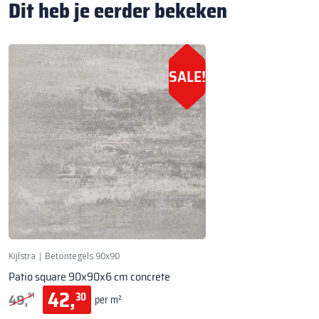
Dit heb je eerder bekeken
SALE!
Kijlstra
|
Betontegels 90x90
Patio square 90x90x6 cm concrete
42,
49,
30
91
per m²