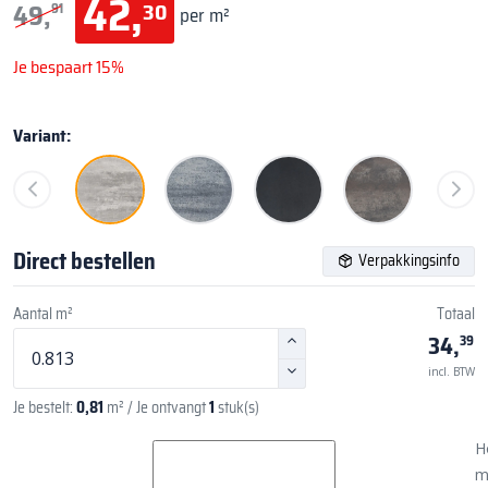
42,
30
49,
91
per m²
Je bespaart 15%
Variant:
Direct bestellen
Verpakkingsinfo
Aantal m²
Totaal
34,
39
incl. BTW
Je bestelt:
0,81
m²
/ Je ontvangt
1
stuk(s)
H
m