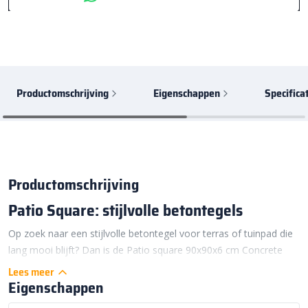
Productomschrijving
Eigenschappen
Specifica
Productomschrijving
Patio Square: stijlvolle betontegels
Op zoek naar een stijlvolle betontegel voor terras of tuinpad die
lang mooi blijft? Dan is de Patio square 90x90x6 cm Concrete
van
Kijlstra
de tegel die je zoekt. Het exclusieve 90×90 cm
Lees meer
Eigenschappen
formaat zorgt voor een ruimtelijke afwerking, zowel in grote als
in kleine tuinen. Dankzij de toplaag heeft de tegel een diepere