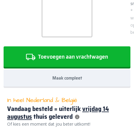
sn
*
w
o
b
Toevoegen aan vrachtwagen
Maak compleet
In heel Nederland & België
Vandaag besteld = uiterlijk
vrijdag 14
augustus
thuis geleverd
Of kies een moment dat jou beter uitkomt!