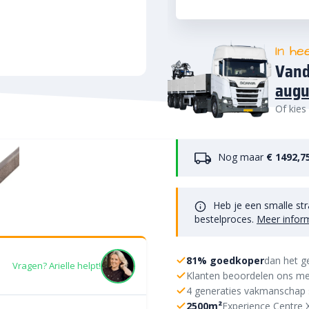
In he
Vand
augu
Of kies
Nog maar
€ 1492,7
Heb je een smalle str
bestelproces.
Meer infor
81% goedkoper
dan het g
Vragen? Arielle helpt!
Klanten beoordelen ons me
4 generaties vakmanschap 
2500m²
Experience Centre 