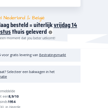
el Nederland & België
aag besteld = uiterlijk
vrijdag 14
stus
thuis geleverd
 een moment dat jou beter uitkomt!
5
voor gratis levering van
Bestratingsmarkt
aat? Selecteer een bakwagen in het
matie
emiddelde
t een
8,9/10
sinds
1954
XXL in Heerde