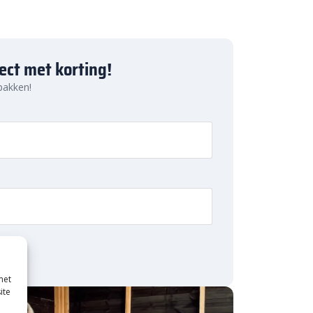
ject met korting!
 pakken!
met
ite