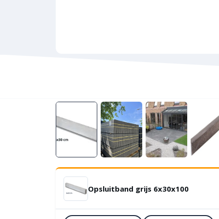
Opsluitband grijs 6x30x100