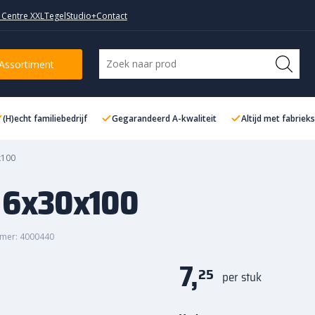
 Centre XXL
TegelStudio+
Contact
Assortiment
(H)echt familiebedrijf
Gegarandeerd A-kwaliteit
Altijd met fabriek
x100
s 6x30x100
mer: 4000440
7,
25
per stuk