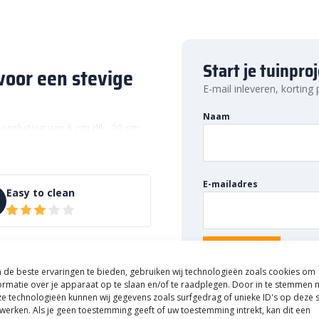
Start je tuinpro
voor een stevige
E-mail inleveren, korting
Naam
opsluiting van 6 cm dik, 20 cm
ssen, tuinpaden en andere
t stenen of tegels aan de
E-mailadres
Easy to clean
els of klinkers. Juist de rand
atwerk na enkele jaren nog ligt.
ijkanten wegdrukken of
ating langzaam naar buiten
de beste ervaringen te bieden, gebruiken wij technologieën zoals cookies om
zijdelingse druk op en vormt
ormatie over je apparaat op te slaan en/of te raadplegen. Door in te stemmen 
gazon of een border.
e technologieën kunnen wij gegevens zoals surfgedrag of unieke ID's op deze s
werken. Als je geen toestemming geeft of uw toestemming intrekt, kan dit een