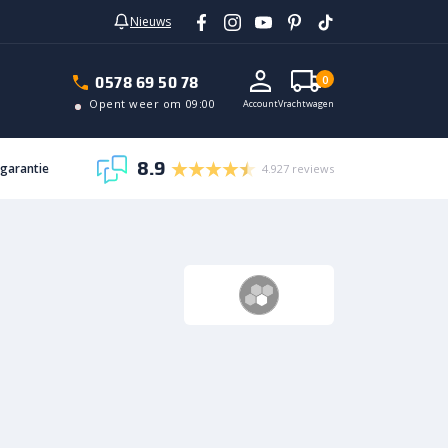
Nieuws
In vrachtwagen
0578 69 50 78
0
Opent weer om 09:00
Account
Vrachtwagen
8.9
sgarantie
4.927 reviews