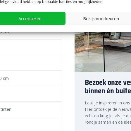
6x20x100 gelijk aan één
elige invloed hebben op bepaalde functies en mogelijkheden.
erekenen van de benodigde
r bestratingsrand, dan heb je in
46024378
Accepteren
Bekijk voorkeuren
ie gezaagd moeten worden, is het
 te houden.
itband
an de opsluitband
, heeft een strakke
ze kleur past gemakkelijk bij
rotendeels onder het
0 cm
Bezoek onze ves
binnen én buite
opsluitband tussen de lichtere
rijs 6x20x100 interessant
Laat je inspireren in on
is, maar een zware 8x20x100 of
 tinten
Hier ontdek je de nieuws
echt en krijg je, als je d
rondje samen en de idee
aan dat je met een serieus