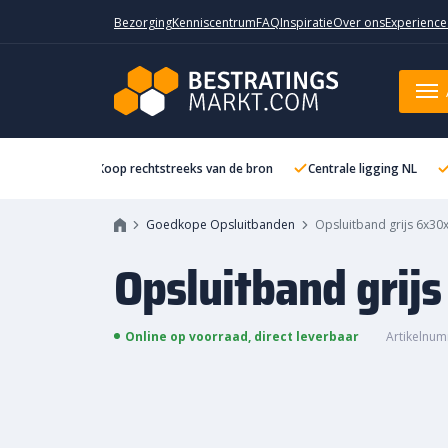
Bezorging
Kenniscentrum
FAQ
Inspiratie
Over ons
Experience
Opsluitband grijs 6x30x100
Koop rechtstreeks van de bron
Centrale ligging NL
Goedkope Opsluitbanden
Opsluitband grijs 6x30
Opsluitband grij
Online op voorraad, direct leverbaar
Artikelnum