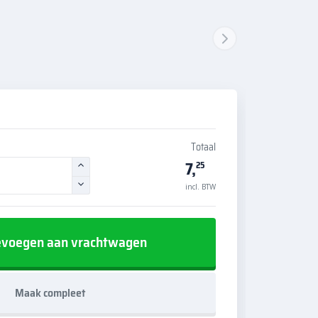
Totaal
7,
25
incl. BTW
voegen aan vrachtwagen
Maak compleet