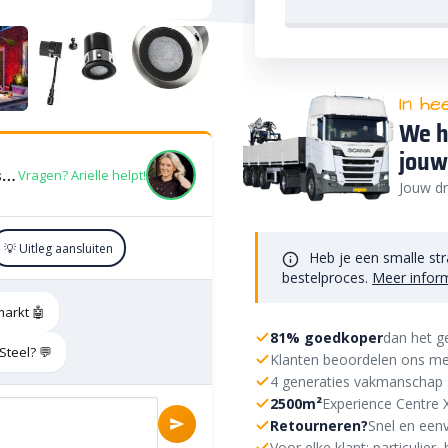
In he
We h
jouw
In Lite Smart Flux Tone 12V Stainless Steel
Vragen? Arielle helpt!
Jouw dr
💡 Uitleg aansluiten
Heb je een smalle str
bestelproces.
Meer infor
markt 🤖
81% goedkoper
dan het g
Steel? 💬
Klanten beoordelen ons me
4 generaties vakmanschap 
2500m²
Experience Centre 
Retourneren?
Snel en eenv
Voor elke klant: particulie