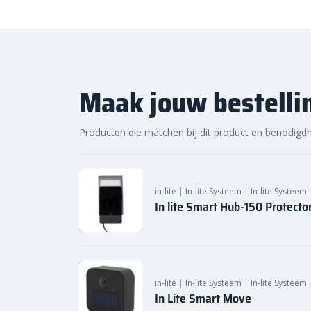
Maak jouw bestelli
Producten die matchen bij dit product en benodigd
in-lite
|
In-lite Systeem
|
In-lite Systeem
In lite Smart Hub-150 Protecto
in-lite
|
In-lite Systeem
|
In-lite Systeem
In Lite Smart Move