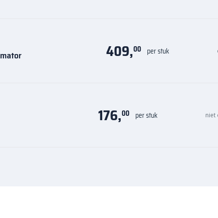
409,
00
per stuk
rmator
176,
00
per stuk
niet