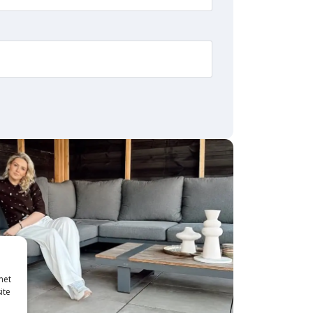
met
ite