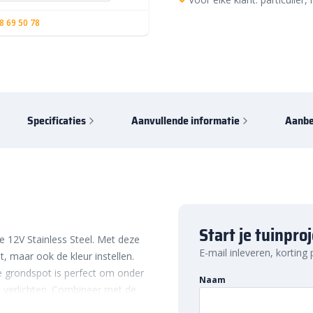
8 69 50 78
Specificaties
Aanvullende informatie
Aanbe
Start je tuinpro
 12V Stainless Steel. Met deze
E-mail inleveren, korting
it, maar ook de kleur instellen.
e grondspot is perfect om onder
Naam
e verlichten. Combineer met de
tspel in de tuin.