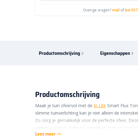
Overige vragen?
mail
of
bel 057
Productomschrijving
Eigenschappen
Productomschrijving
Maak je tuin sfeervol met de
In Lite
Smart Flux Tone
slimme tuinverlichting kan je niet alleen de intensite
Zo zorg je gemakkelijk voor de perfecte sfeer. Dez
andere je terras, tuinpad, zwembad, trap en oprit t
Lees meer
andere tuinverlichting van In-Lite voor een uniek lich