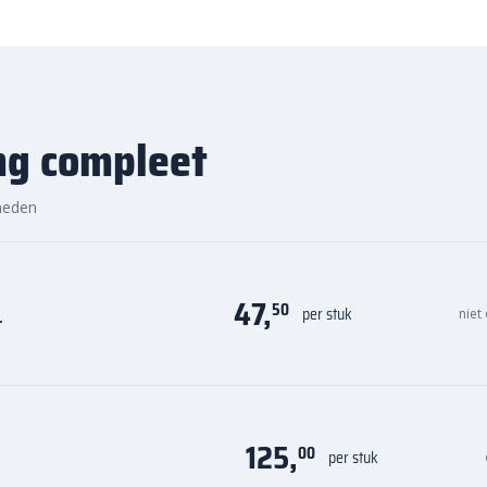
ng compleet
heden
47,
50
per stuk
niet
r
125,
00
per stuk