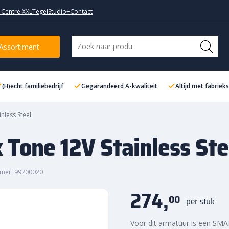
 Centre XXL
TegelStudio+
Contact
less Steel
Assortiment
(H)echt familiebedrijf
Gegarandeerd A-kwaliteit
Altijd met fabriek
inless Steel
x Tone 12V Stainless Ste
mer: 99200020
274,
00
per stuk
Voor dit armatuur is een SM