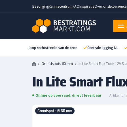
Bezorging
Kenniscentrum
FAQ
Inspiratie
Over ons
Experience
In Lite Smart Flux Tone 12V Stain
Koop rechtstreeks van de bron
Centrale ligging NL
Grondspots 60 mm
In Lite Smart Flux Tone 12V Sta
In Lite Smart Flu
Online op voorraad, direct leverbaar
Artikelnum
Grondspot - Ø 60 mm