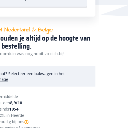
el Nederland & België
ouden je altijd op de hoogte van
 bestelling.
oomtuin was nog nooit zo dichtbij!
aat? Selecteer een bakwagen in het
matie
emiddelde
t een
8,9/10
sinds
1954
XXL in Heerde
oudig bij ons
r, hovenier of aannemer