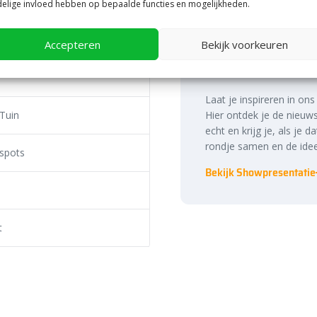
te prijs, snelle
elige invloed hebben op bepaalde functies en mogelijkheden.
Bezoek onze ves
Accepteren
Bekijk voorkeuren
ste prijs in Nederland. Dankzij
binnen én buite
nog eens snel aan de slag met
uin geniet. Bestel daarom
Laat je inspireren in on
oordelige prijs van de In Lite
 Tuin
Hier ontdek je de nieuws
 bij Bestratingsmarkt.com.
echt en krijg je, als je d
rondje samen en de idee
spots
Bekijk Showpresentatie
t