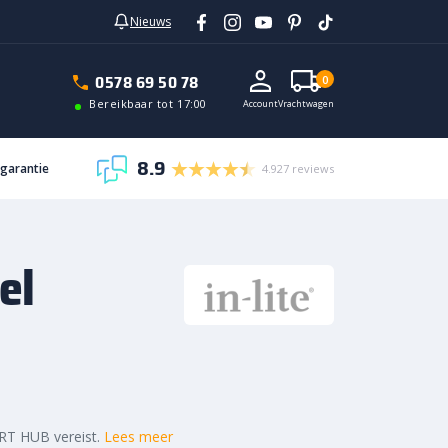
Nieuws
In vrachtwagen
0578 69 50 78
0
Bereikbaar tot 17:00
Account
Vrachtwagen
8.9
sgarantie
4.927 reviews
el
ART HUB vereist.
Lees meer