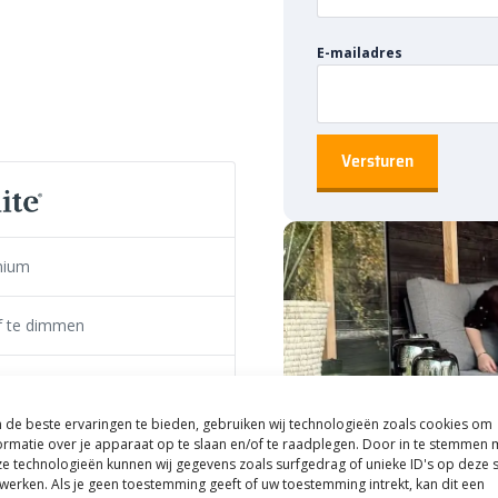
inverlichting
E-mailadres
ite Smart-lijn. Deze slimme
nen. Zo kan je de verlichting
l van de perfecte sfeer geniet.
g aan en uit gaat. Daarnaast is
 zeggen dat je de lamp in
icht.
leren
nium
ite systeem. Dit systeem werkt
lf te dimmen
 veilige manier kunt aansluiten,
m te zetten naar 12 volt heb je
at de
Smart Hub
. Middels een
12
e Grondspot
en aansluiten, zodat je de
de beste ervaringen te bieden, gebruiken wij technologieën zoals cookies om
. Om de In Lite Smart Flux aan te
ess Steel
ormatie over je apparaat op te slaan en/of te raadplegen. Door in te stemmen 
n een Easy-Lock meegeleverd.
e technologieën kunnen wij gegevens zoals surfgedrag of unieke ID's op deze s
werken. Als je geen toestemming geeft of uw toestemming intrekt, kan dit een