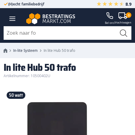
8.9
(H)echt familiebedrijf
Gegarandeerd A-kwaliteit
0
Vrachtwagen
Bel ons
In-lite Systeem
In lite Hub 50 trafo
In lite Hub 50 trafo
Artikelnummer: 10500402U
50 watt