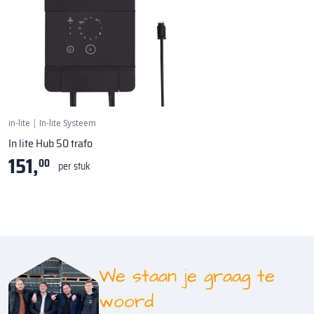
50 watt
in-lite
|
In-lite Systeem
In lite Hub 50 trafo
151,
00
per stuk
We staan je graag te
woord