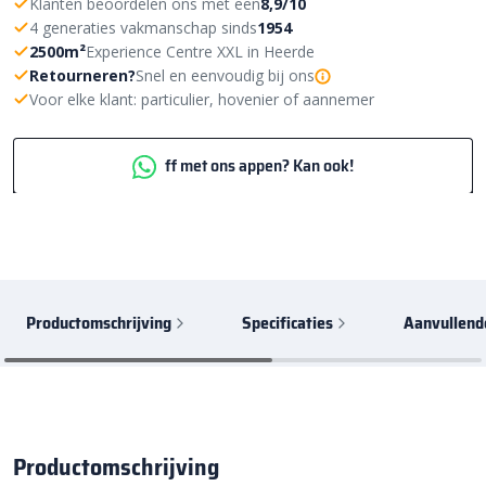
Klanten beoordelen ons met een
8,9/10
4 generaties vakmanschap sinds
1954
2500m²
Experience Centre XXL in Heerde
Retourneren?
Snel en eenvoudig bij ons
Voor elke klant: particulier, hovenier of aannemer
ff met ons appen? Kan ook!
Productomschrijving
Specificaties
Aanvullend
Productomschrijving