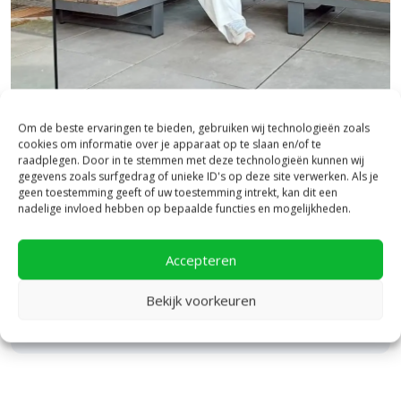
buitenshuis noodzakelijk is, wordt het gebruik van de In Lite Hub
Protector sterk aangeraden. Zonder deze bescherming vervalt de
garantie. Buitenshuis moet de transformator minimaal 50
centimeter boven de grond worden gemonteerd om een veilige
werking te garanderen.
Bezoek onze vestiging in Heerde,
Om de beste ervaringen te bieden, gebruiken wij technologieën zoals
inspiratie binnen én buiten!
cookies om informatie over je apparaat op te slaan en/of te
raadplegen. Door in te stemmen met deze technologieën kunnen wij
gegevens zoals surfgedrag of unieke ID's op deze site verwerken. Als je
Laat je inspireren in ons 2.500 m² experience centre,
geen toestemming geeft of uw toestemming intrekt, kan dit een
binnen én buiten. Hier ontdek je de nieuwste
nadelige invloed hebben op bepaalde functies en mogelijkheden.
bestratingstrends, zie je materialen in het echt en krijg
je, als je dat wilt, specialistisch advies van ons team.
Accepteren
Een rondje samen en de ideeën stromen vanzelf
binnen!
Bekijk voorkeuren
Bekijk Showpresentatie