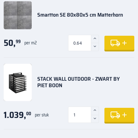
Smartton SE 80x80x5 cm Matterhorn
50,
99
per m2
STACK WALL OUTDOOR - ZWART BY
PIET BOON
1.039,
00
per stuk