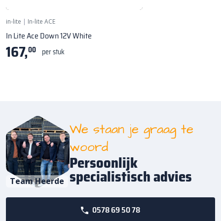
Wandlamp - ↨ 100mm
in-lite
|
In-lite ACE
In Lite Ace Down 12V White
167,
00
per stuk
We staan je graag te
woord
Persoonlijk
specialistisch advies
Team Heerde
0578 69 50 78