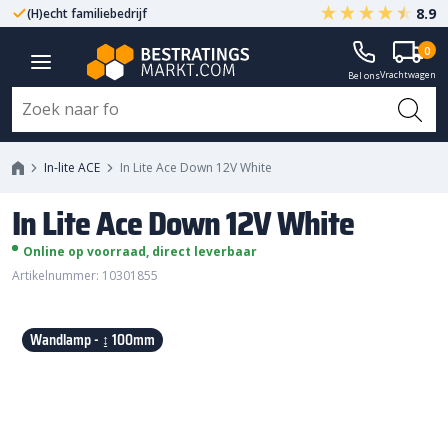
8.9
(H)echt familiebedrijf
Gegarandeerd A-kwaliteit
0
In Lite Ace Down 12V White
Vrachtwagen
Bel ons
In-lite ACE
In Lite Ace Down 12V White
In Lite Ace Down 12V White
Online op voorraad, direct leverbaar
Artikelnummer: 10301855
Wandlamp - ↨ 100mm