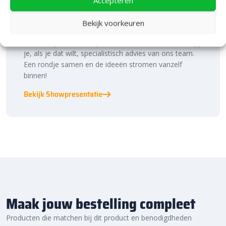
Accepteren
Laat je inspireren in ons 2.500 m² experience centre,
Bekijk voorkeuren
binnen én buiten. Hier ontdek je de nieuwste
bestratingstrends, zie je materialen in het echt en krijg
je, als je dat wilt, specialistisch advies van ons team.
Een rondje samen en de ideeën stromen vanzelf
binnen!
Bekijk Showpresentatie
Maak jouw bestelling compleet
Producten die matchen bij dit product en benodigdheden