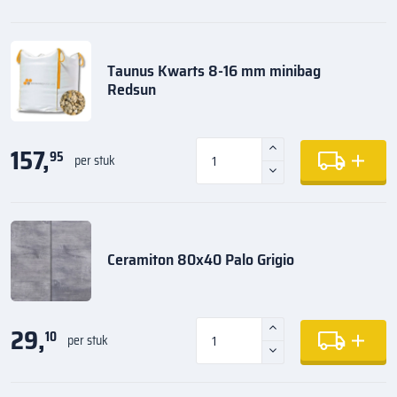
Taunus Kwarts 8-16 mm minibag
Redsun
157,
95
per stuk
Ceramiton 80x40 Palo Grigio
29,
10
per stuk