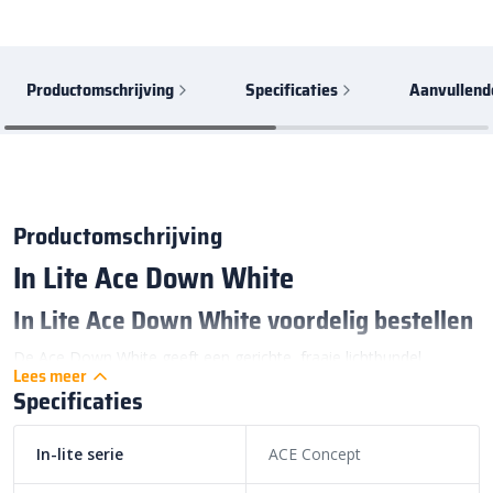
Productomschrijving
Specificaties
Aanvullend
Productomschrijving
In Lite Ace Down White
In Lite Ace Down White voordelig bestellen
De Ace Down White geeft een gerichte, fraaie lichtbundel.
Lees meer
Specificaties
Wandlamp buiten 12 volt
ACE DOWN 12V
WHITE
In-lite serie
ACE Concept
Wandarmatuur ACE DOWN WHITE geeft een gerichte bundel licht