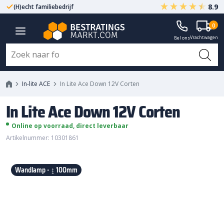
8.9
(H)echt familiebedrijf
Gegarandeerd A-kwaliteit
0
In Lite Ace Down 12V Corten
Vrachtwagen
Bel ons
In-lite ACE
In Lite Ace Down 12V Corten
In Lite Ace Down 12V Corten
Online op voorraad, direct leverbaar
Artikelnummer: 10301861
Wandlamp - ↨ 100mm