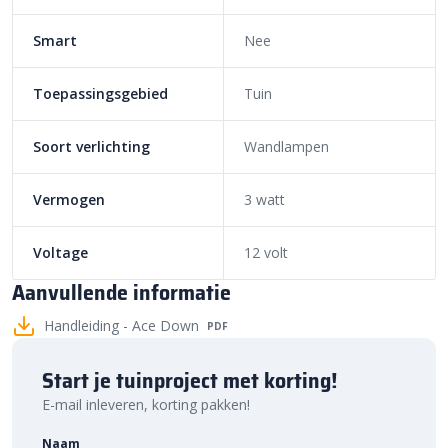
TIP: Denk aan een verlengkabel
Smart
Nee
Geeft een gebundeld licht naar beneden
Geschikt voor het verlichten van een schutting en muur
Toepassingsgebied
Tuin
Lichtbeeld aan te passen met meerdere accesoires
Plaatsingsadvies:
Soort verlichting
Wandlampen
Iedere 2 á 2,5 meter een ACE DOWN, op een hoogte van 1,4 á
Vermogen
3 watt
1,8 meter
Voltage
12 volt
Aanvullende informatie
Handleiding - Ace Down
PDF
Start je tuinproject met korting!
E-mail inleveren, korting pakken!
Naam