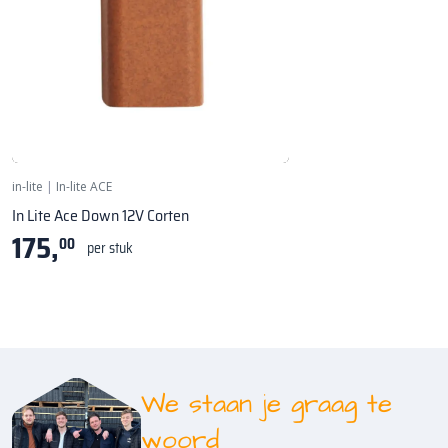
Wandlamp - ↨ 100mm
in-lite
|
In-lite ACE
In Lite Ace Down 12V Corten
175,
00
per stuk
We staan je graag te
woord