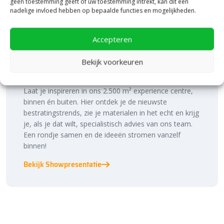
geen toestemming geeft of uw toestemming intrekt, kan dit een
nadelige invloed hebben op bepaalde functies en mogelijkheden.
Accepteren
Bezoek onze vestiging in Heerde,
Bekijk voorkeuren
inspiratie binnen én buiten!
Laat je inspireren in ons 2.500 m² experience centre,
binnen én buiten. Hier ontdek je de nieuwste
bestratingstrends, zie je materialen in het echt en krijg
je, als je dat wilt, specialistisch advies van ons team.
Een rondje samen en de ideeën stromen vanzelf
binnen!
Bekijk Showpresentatie