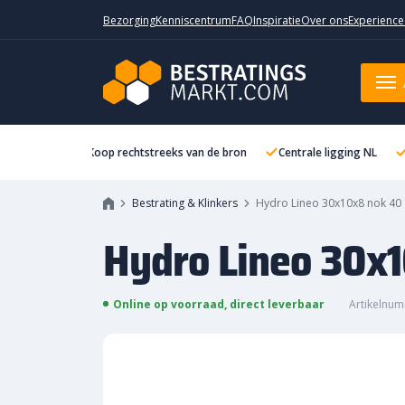
Bezorging
Kenniscentrum
FAQ
Inspiratie
Over ons
Experience
Hydro Lineo 30x10x8 nok 40 Zw
Koop rechtstreeks van de bron
Centrale ligging NL
Bestrating & Klinkers
Hydro Lineo 30x10x8 nok 40
Hydro Lineo 30x
Online op voorraad, direct leverbaar
Artikelnum