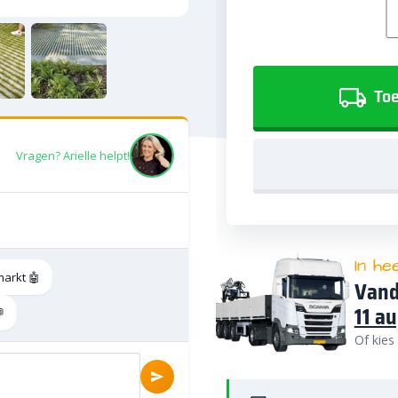
Toe
Vragen? Arielle helpt!
In he
markt 🤖
Vand
11 a

Of kies