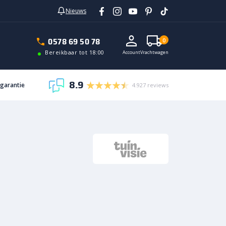
Nieuws
In vrachtwagen
0578 69 50 78
0
Bereikbaar tot 18:00
Account
Vrachtwagen
8.9
sgarantie
4.927 reviews