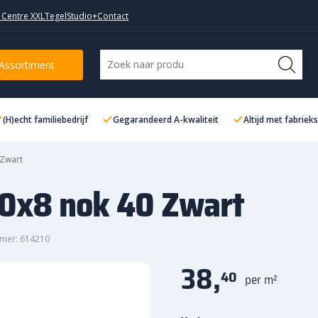
 Centre XXL
TegelStudio+
Contact
art
Assortiment
(H)echt familiebedrijf
Gegarandeerd A-kwaliteit
Altijd met fabriek
 Zwart
10x8 nok 40 Zwart
mer: 614210
38,
40
per m²