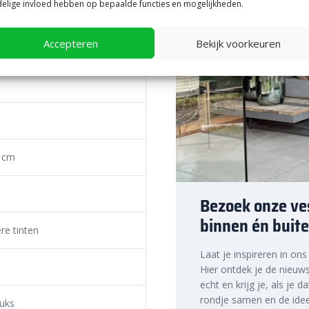
ting droog, zelfs na een zware
elige invloed hebben op bepaalde functies en mogelijkheden.
n stromen, wat plassen
 de extra brede voeg ruimte voor
Accepteren
Bekijk voorkeuren
 Lineo
ijk is.
g? Dan heb je een speciale
 stevig genoeg. Voeg daarom een
e je de ondergrond extra
 waarmee je deze automatisch
 cm
rm van
opsluitbanden
voorkomt
ndere Hydro Lineo bestrating
Bezoek onze ves
binnen én buite
te prijs, snelle
re tinten
Laat je inspireren in on
Hier ontdek je de nieuws
ste prijs in Nederland. Dankzij
echt en krijg je, als je d
rondje samen en de idee
nog eens snel aan de slag met
tuks