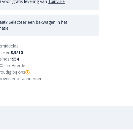
5
voor gratis levering van
Tuinvisie
aat? Selecteer een bakwagen in het
matie
emiddelde
t een
8,9/10
sinds
1954
XXL in Heerde
oudig bij ons
r, hovenier of aannemer