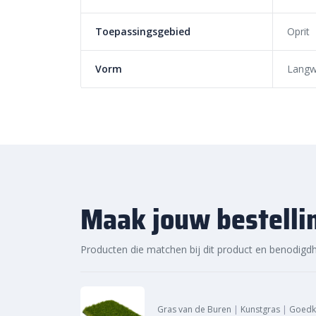
jouw tuinproject. Bestel daarom vandaag nog en o
en voordelige prijzen van de Hydro Lineo 30x10x8 n
Toepassingsgebied
Oprit
Bestratingsmarkt.com.
Vorm
Langw
Maak jouw bestelli
Producten die matchen bij dit product en benodigd
Gras van de Buren
|
Kunstgras
|
Goedk