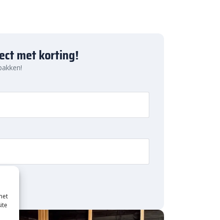
ject met korting!
 pakken!
met
ite