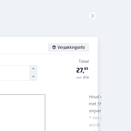
Verpakkingsinfo
Totaal
27,
65
incl. BTW
Houd rekening
met 5%
snijverlies
* Het aantal m²
wordt afgerond