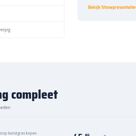
ntdek de hoogwaardige kwaliteit
Bekijk Showpresentatie
ok 40 Zwart bij
erpig
ng compleet
heden
oop kunstgras kopen
95