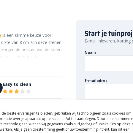
Start je tuinpro
e
is een slimme keuze voor
E-mail inleveren, korting
e dikte van 8 cm zijn deze stenen
ij zorgen de nokken van de steen
Naam
namelijk voor dat gras
ien. Wil je een groene tuin of
 Hydro Lineo stenen de perfecte
E-mailadres
Easy to clean
euvriendelijke
enen is de waterpasserende
de beste ervaringen te bieden, gebruiken wij technologieën zoals cookies om
greerde nokken. De nokken
ormatie over je apparaat op te slaan en/of te raadplegen. Door in te stemmen 
e technologieën kunnen wij gegevens zoals surfgedrag of unieke ID's op deze s
die voldoende ruimte biedt voor
werken. Als je geen toestemming geeft of uw toestemming intrekt, kan dit een