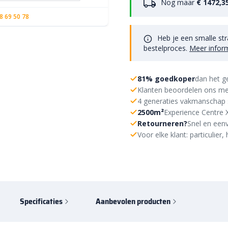
Nog maar
€ 1472,3
8 69 50 78
Heb je een smalle str
bestelproces.
Meer infor
81% goedkoper
dan het g
Klanten beoordelen ons me
4 generaties vakmanschap 
2500m²
Experience Centre 
Retourneren?
Snel en eenv
Voor elke klant: particulie
Specificaties
Aanbevolen producten