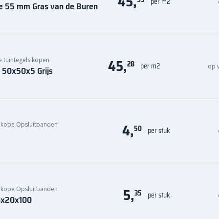
45,
per m2
re 55 mm Gras van de Buren
45,
tuintegels kopen
28
per m2
op 
l 50x50x5 Grijs
4,
kope Opsluitbanden
50
per stuk
5,
kope Opsluitbanden
35
per stuk
 6x20x100