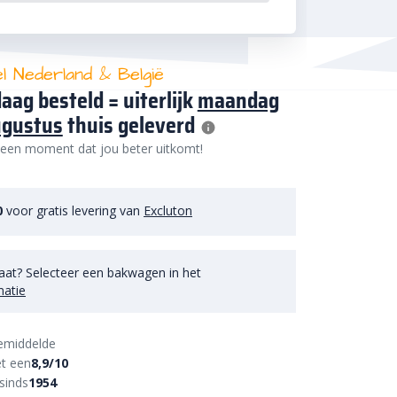
el Nederland & België
aag besteld = uiterlijk
maandag
ugustus
thuis geleverd
 een moment dat jou beter uitkomt!
0
voor gratis levering van
Excluton
aat? Selecteer een bakwagen in het
matie
emiddelde
t een
8,9/10
sinds
1954