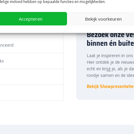
elige invloed hebben op bepaalde functies en mogelijkheden.
tuin, grindpad of andere
Accepteren
Bekijk voorkeuren
taat een laagdikte van 5 cm voor
re tinten
 laag vereist, namelijk 7 cm. Dit
Bezoek onze ves
draagkracht voor een
binnen én buite
eer over het
bepalen van de
nceerd
Laat je inspireren in on
vige ondergrond nodig. Dit doe je
ks
Hier ontdek je de nieuws
 te voegen. Daarnaast heb je
echt en krijg je, als je d
amelijk voor een extra stevige
rondje samen en de idee
 doordat de stenen beter op hun
Bekijk Showpresentatie
ons kenniscentrum.
te prijs, snelle
ste prijs in Nederland. Dankzij