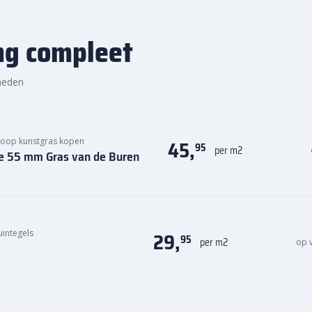
nog eens snel aan de slag met
uin geniet. Bestel daarom
ng compleet
voordelige prijs van Grauwacke
heden
45,
oop kunstgras kopen
95
per m2
re 55 mm Gras van de Buren
29,
integels
95
per m2
op 