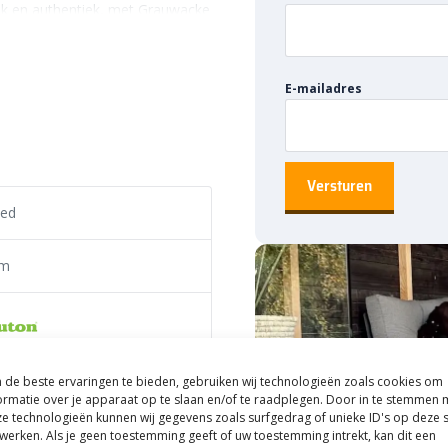
ijk en authentiek, met Grauwacke
perfect bij elke tuinstijl. Grind is
ke tuin. Water heeft namelijk
 naar de ondergrond. Heb je
E-mailadres
n laten lopen? Dan is grind de
n om je tuin mooi en uniek te
ed
voeging aan borders en
an een vijver of een fontein?
mm
t voor het aanleggen van een
oor. Kortom: wat je ook van plan
.
split 2-8 zakgoed
de beste ervaringen te bieden, gebruiken wij technologieën zoals cookies om
46108900
ormatie over je apparaat op te slaan en/of te raadplegen. Door in te stemmen 
t. Dit vraagt om verschillende
e technologieën kunnen wij gegevens zoals surfgedrag of unieke ID's op deze s
e jou een aardig eind op weg
werken. Als je geen toestemming geeft of uw toestemming intrekt, kan dit een
rsteen