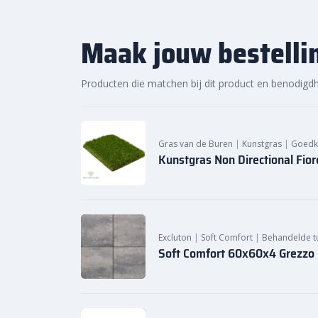
onze ruime voorraad en snelle levering kun je ook 
jouw tuinproject, zodat je snel van een sfeervolle t
Maak jouw bestelli
vandaag nog. Ontdek de hoogwaardige kwaliteit en 
split 2-8 zakgoed bij Bestratingsmarkt.com.
Producten die matchen bij dit product en benodigd
Gras van de Buren
|
Kunstgras
|
Goedk
Kunstgras Non Directional Fio
Excluton
|
Soft Comfort
|
Behandelde tu
Soft Comfort 60x60x4 Grezzo