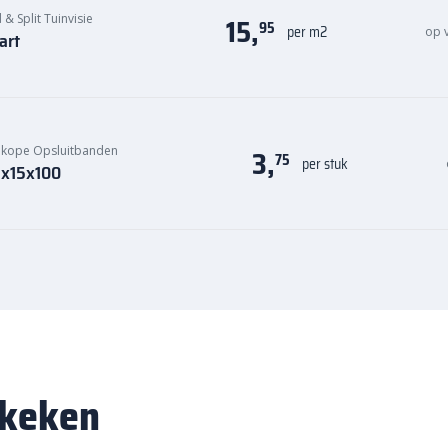
15,
 & Split Tuinvisie
95
per m2
op 
art
3,
kope Opsluitbanden
75
per stuk
 5x15x100
ekeken