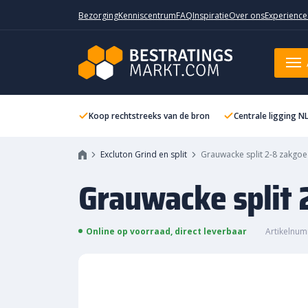
Bezorging
Kenniscentrum
FAQ
Inspiratie
Over ons
Experience
Grauwacke split 2-8 zakgoed
Koop rechtstreeks van de bron
Centrale ligging N
Excluton Grind en split
Grauwacke split 2-8 zakgo
Grauwacke split 
Online op voorraad, direct leverbaar
Artikelnum