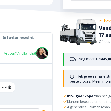
In he
Vand
17 a
🔢 Bereken hoeveelheid
Of kies
Vragen? Arielle helpt!
Nog maar
€ 1445,0
Heb je een smalle str
bestelproces.
Meer infor
markt 🤖
81% goedkoper
dan het g
Klanten beoordelen ons me
4 generaties vakmanschap 