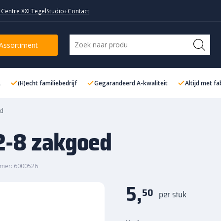
 Centre XXL
TegelStudio+
Contact
Assortiment
L
(H)echt familiebedrijf
Gegarandeerd A-kwaliteit
Altijd met f
ed
2-8 zakgoed
mer: 6000526
5,
50
per stuk