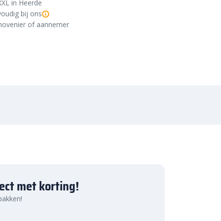
XXL in Heerde
oudig bij ons
r, hovenier of aannemer
ject met korting!
 pakken!