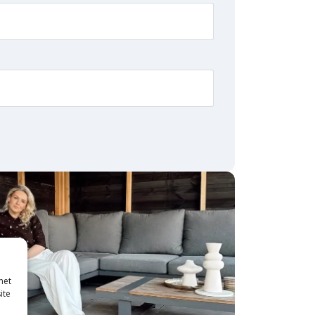
met
ite