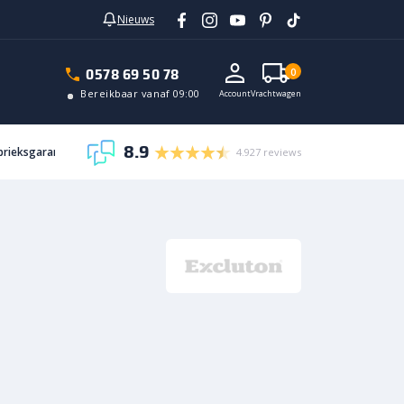
Nieuws
In vrachtwagen
0578 69 50 78
0
Bereikbaar vanaf 09:00
Account
Vrachtwagen
8.9
abrieksgarantie
4.927 reviews