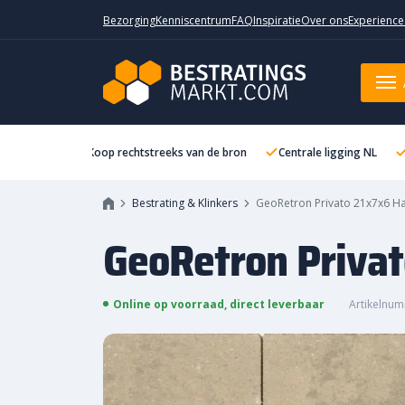
Bezorging
Kenniscentrum
FAQ
Inspiratie
Over ons
Experience
GeoRetron Privato 21x7x6 Haarz
Koop rechtstreeks van de bron
Centrale ligging NL
Bestrating & Klinkers
GeoRetron Privato 21x7x6 Ha
GeoRetron Privat
Online op voorraad, direct leverbaar
Artikelnu