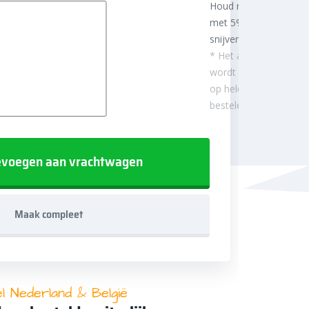
Houd rekening
met 5%
snijverlies
* Het aantal m²
wordt afgerond
op hele
besteleenheden.
voegen aan vrachtwagen
Maak compleet
el Nederland & België