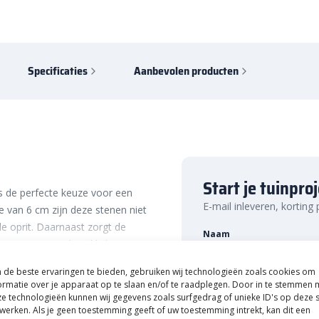
Specificaties
Aanbevolen producten
Start je tuinpro
s de perfecte keuze voor een
E-mail inleveren, korting
e van 6 cm zijn deze stenen niet
de oprit. Daarnaast zorgt de
Naam
k. Daarom zijn deze klinkers
ijke stijlen met meer natuurlijke
de beste ervaringen te bieden, gebruiken wij technologieën zoals cookies om
ormatie over je apparaat op te slaan en/of te raadplegen. Door in te stemmen 
e technologieën kunnen wij gegevens zoals surfgedrag of unieke ID's op deze s
n
E-mailadres
Easy to clean
werken. Als je geen toestemming geeft of uw toestemming intrekt, kan dit een