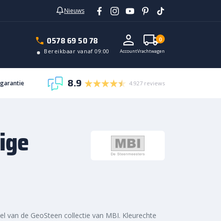
Nieuws
In vrachtwagen
0578 69 50 78
0
Bereikbaar vanaf 09:00
Account
Vrachtwagen
8.9
sgarantie
4.927 reviews
ige
el van de GeoSteen collectie van MBI. Kleurechte