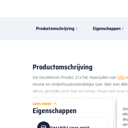
Productomschrijving
Eigenschappen
Productomschrijving
De GeoRetron Privato 21x7x6 Haarzuilen van
MBI
i
mooie en onderhoudsvriendelijke tuin. Met een dikt
alleen geschikt voor tuin en terras, maar ook voor 
afwerking met rechte randen voor een strak uiterlij
Lees meer
perfect voor moderne tuinstijlen. Maar ook in landel
Eigenschappen
Om 
vormen bieden de stenen een mooi contrast.
inf
dez
Onderhoudsgemak GeoStee
ver
Geschikt voor oprit