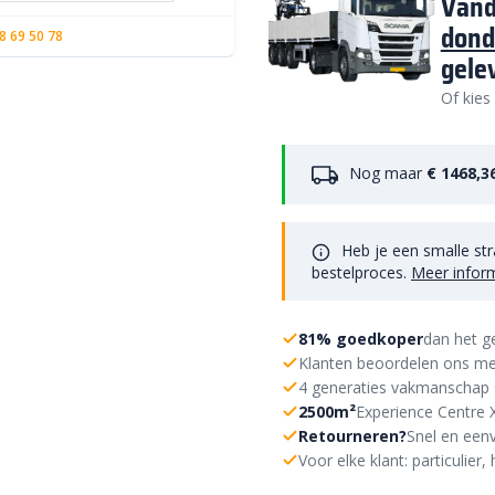
Vand
dond
8 69 50 78
gele
Of kies
Nog maar
€ 1468,3
Heb je een smalle str
bestelproces.
Meer infor
81% goedkoper
dan het g
Klanten beoordelen ons me
4 generaties vakmanschap 
2500m²
Experience Centre 
Retourneren?
Snel en eenv
Voor elke klant: particulie