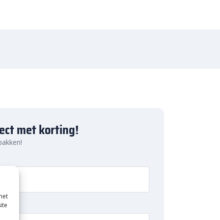
ject met korting!
 pakken!
met
ite