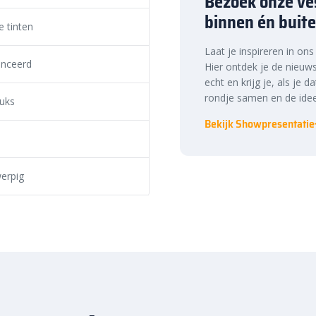
Bezoek onze ves
zakkingen en verschuivingen. Zo
binnen én buite
en, zelfs met intensief gebruik.
 tinten
te prijs, snelle
Laat je inspireren in on
nceerd
Hier ontdek je de nieuws
echt en krijg je, als je d
rondje samen en de idee
ste prijs in Nederland. Dankzij
tuks
nog eens snel aan de slag met
Bekijk Showpresentatie
ek de hoogwaardige kwaliteit en
arzuilen bij
erpig