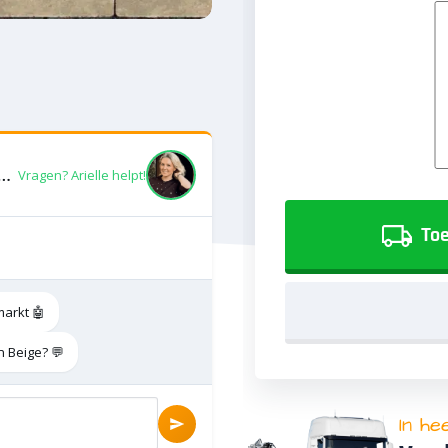
n Privato 21x7x6 Haarzuilen Beige
Vragen? Arielle helpt!
Toe
markt 🤖
n Beige? 💬
In he