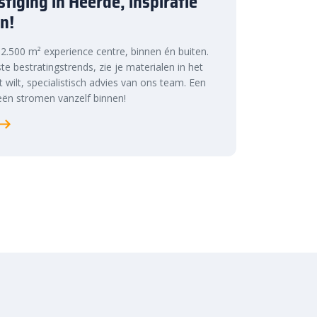
tiging in Heerde, inspiratie
n!
s 2.500 m² experience centre, binnen én buiten.
te bestratingstrends, zie je materialen in het
at wilt, specialistisch advies van ons team. Een
ën stromen vanzelf binnen!