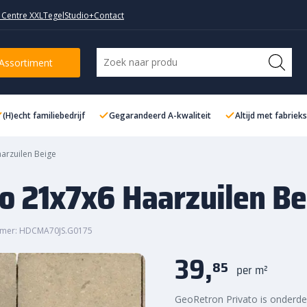
 Centre XXL
TegelStudio+
Contact
uilen Beige
Assortiment
(H)echt familiebedrijf
Gegarandeerd A-kwaliteit
Altijd met fabriek
arzuilen Beige
o 21x7x6 Haarzuilen Be
mmer: HDCMA70JS.G0175
39,
85
per m²
GeoRetron Privato is onderde