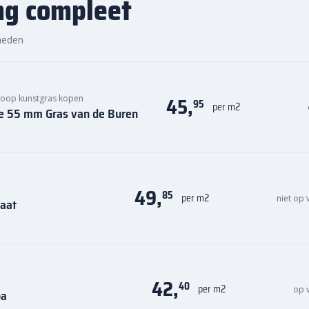
ng compleet
heden
45,
oop kunstgras kopen
95
per m2
re 55 mm Gras van de Buren
49,
85
per m2
niet op
aat
42,
40
per m2
op 
ba