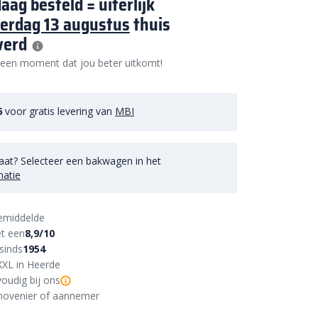
aag besteld = uiterlijk
erdag 13 augustus
thuis
verd
 een moment dat jou beter uitkomt!
6
voor gratis levering van
MBI
aat? Selecteer een bakwagen in het
matie
emiddelde
t een
8,9/10
sinds
1954
XXL in Heerde
oudig bij ons
r, hovenier of aannemer