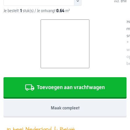
incl. BTW
Je bestelt:
1
stuk(s)
/ Je ontvangt
0.64
m²
H
m
sn
*
w
o
b
Toevoegen aan vrachtwagen
Maak compleet
In heel Nederland & België