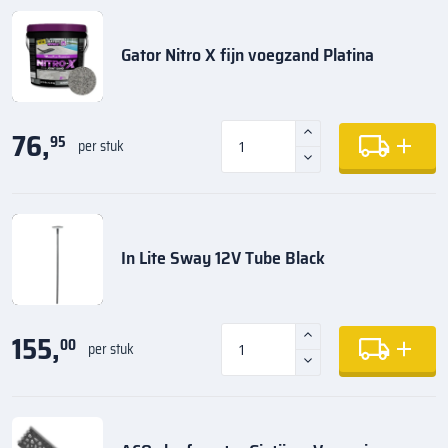
Gator Nitro X fijn voegzand Platina
76,
95
per stuk
In Lite Sway 12V Tube Black
155,
00
per stuk