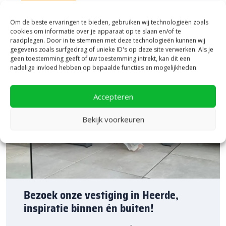
Om de beste ervaringen te bieden, gebruiken wij technologieën zoals
cookies om informatie over je apparaat op te slaan en/of te
raadplegen. Door in te stemmen met deze technologieën kunnen wij
gegevens zoals surfgedrag of unieke ID's op deze site verwerken. Als je
geen toestemming geeft of uw toestemming intrekt, kan dit een
nadelige invloed hebben op bepaalde functies en mogelijkheden.
Keramiek op onderbeton aanleggen
Accepteren
De GeoCeramica 80×80 tegels zijn gemakkelijk te verwerken. Dit
kan je namelijk in een normaal geëgaliseerd zandbed doen. Je
Bekijk voorkeuren
hebt dus geen speciale ondergrond nodig. De betonnen
onderlaag is voorzien van geïntegreerde afstandhouders.
Daarom leg je de tegels automatisch met de juiste afstand van
elkaar. Door af te voegen met
AquaColor Joints
voegmiddel
wordt je terras mooi afgewerkt. Dit zorgt voor een strak
eindresultaat, waarbij ook onkruidgroei wordt tegengegaan.
Bezoek onze vestiging in Heerde,
Door je terras op te sluiten met
opsluitbanden
zorg je voor extra
inspiratie binnen én buiten!
stevigheid. Dit voorkomt verschuiven en verzakken van de tegels.