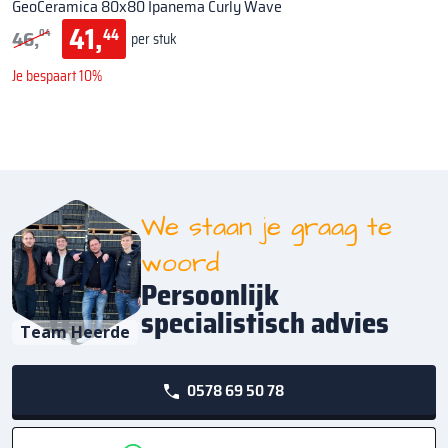
GeoCeramica 80x80 Ipanema Curly Wave
41,
46,
44
04
per stuk
Je bespaart 10%
We staan je graag te
woord
Persoonlijk
specialistisch advies
Team Heerde
0578 69 50 78