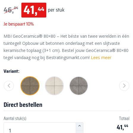
41,
44
46,
04
per stuk
Je bespaart 10%
MBI GeoCeramica® 80×80 – Het béste van twee werelden in één
tuintegel! Opbouw uit betonnen onderlaag met een slijtvaste
keramische toplaag (3+1 cm). Bestel jouw GeoCeramica® 80×80
tegel vandaag nog bij Bestratingsmarkt.com!
Lees meer
Variant:
Direct bestellen
Aantal stuk(s)
Totaal
41,
44