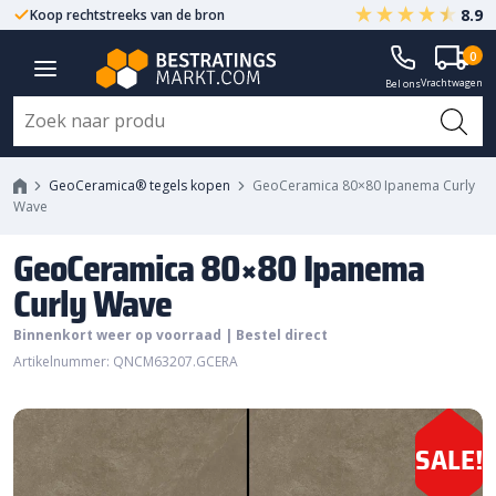
8.9
Koop rechtstreeks van de bron
Centrale ligging NL
GeoCeramica 80x80 Ipanema
0
Vrachtwagen
Curly Wave
Bel ons
GeoCeramica® tegels kopen
GeoCeramica 80×80 Ipanema Curly
Wave
GeoCeramica 80×80 Ipanema
Curly Wave
Binnenkort weer op voorraad | Bestel direct
Artikelnummer: QNCM63207.GCERA
SALE!