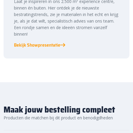
Bestratingsmarkt.com: de beste prijs,
Laat je inspireren in ons 2.500 m² experience centre,
binnen én buiten. Hier ontdek je de nieuwste
snelle levering
bestratingstrends, zie je materialen in het echt en krijg
je, als je dat wilt, specialistisch advies van ons team.
Bij Bestratingsmarkt.com ben je verzekerd van de beste prijs in
Een rondje samen en de ideeën stromen vanzelf
Nederland. Dankzij onze ruime voorraad en snelle levering kun je
binnen!
ook nog eens snel aan de slag met jouw tuinproject. Bestel
daarom vandaag nog. Ontdek de hoogwaardige kwaliteit en
Bekijk Showpresentatie
voordelige prijs van de
GeoCeramica 80×80 tegels
bij
Bestratingsmarkt.com.
Maak jouw bestelling compleet
Producten die matchen bij dit product en benodigdheden