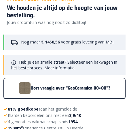
We houden je altijd op de hoogte van jouw
bestelling.
Jouw droomtuin was nog nooit zo dichtbij!
Nog maar
€ 1458,56
voor gratis levering van
MBI
Heb je een smalle straat? Selecteer een bakwagen in
het bestelproces.
Meer informatie
Kort vraagje over "GeoCeramica 80×80"?
81% goedkoper
dan het gemiddelde
Klanten beoordelen ons met een
8,9/10
4 generaties vakmanschap sinds
1954
2500m²
Experience Centre XXL in Heerde