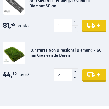
ACO sleufrooster Gietijzer Voronoi
Diamant 50 cm
81,
45
per stuk
Kunstgras Non Directional Diamond + 60
mm Gras van de Buren
44,
50
per m2