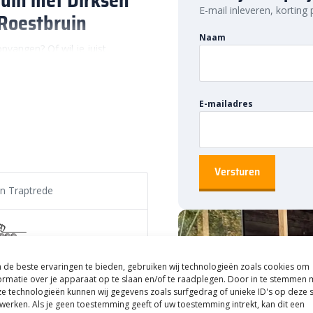
E-mail inleveren, korting
 Roestbruin
Naam
opvangen? Of wil je juist
rede (strak) 50x40x16 Roestbruin
jgt elke tuintrap een nette
afwerking perfect in moderne en
E-mailadres
 ook in landelijke tuinstijlen
Nederland
n bekende Nederlandse fabrikant
en Traptrede
ruiken goede grondstoffen en
eproduceerd. Daardoor krijg je
bruin, dat jarenlang mooi blijft
lijft het beton sterk en duurzaam.
de beste ervaringen te bieden, gebruiken wij technologieën zoals cookies om
 tinten
e (strak)
ormatie over je apparaat op te slaan en/of te raadplegen. Door in te stemmen 
e technologieën kunnen wij gegevens zoals surfgedrag of unieke ID's op deze s
werken. Als je geen toestemming geeft of uw toestemming intrekt, kan dit een