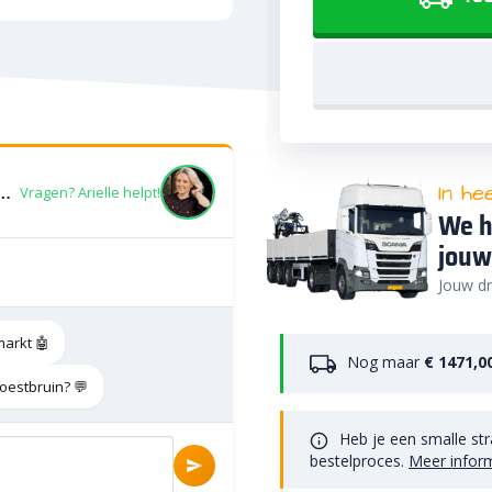
In he
trede (strak) 50x40x16 Roestbruin
Vragen? Arielle helpt!
We h
jouw
Jouw dr
markt 🤖
Nog maar
€ 1471,0
oestbruin? 💬
Heb je een smalle str
bestelproces.
Meer infor