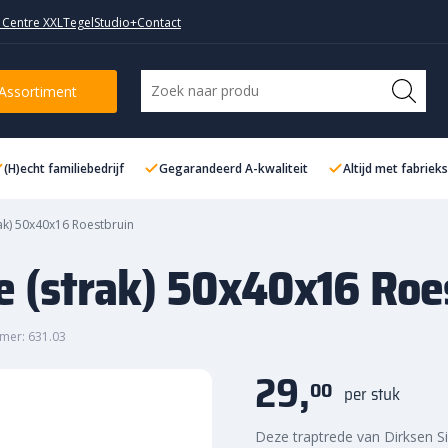
 Centre XXL
TegelStudio+
Contact
0x16 Roestbruin
Assortiment
(H)echt familiebedrijf
Gegarandeerd A-kwaliteit
Altijd met fabriek
ak) 50x40x16 Roestbruin
e (strak) 50x40x16 Roe
mer: 631.03
29,
00
per stuk
Deze traptrede van Dirksen S