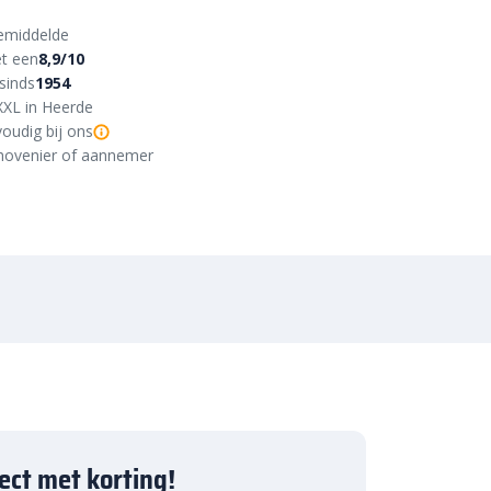
emiddelde
t een
8,9/10
sinds
1954
XXL in Heerde
oudig bij ons
r, hovenier of aannemer
ject met korting!