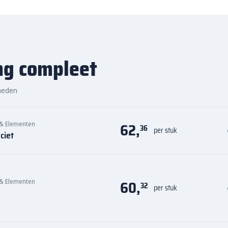
ng compleet
heden
62,
 & Elementen
36
per stuk
ciet
60,
 & Elementen
32
per stuk