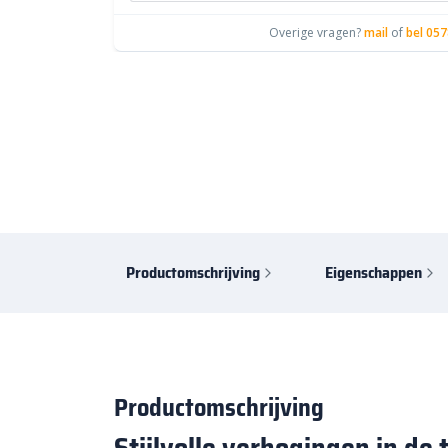
Overige vragen?
mail
of
bel 057
Productomschrijving
Eigenschappen
Productomschrijving
Stijlvolle verhogingen in de