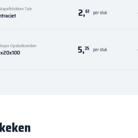
2,
tapelblokken Tuin
61
per stuk
traciet
5,
kope Opsluitbanden
35
per stuk
 6x20x100
ekeken