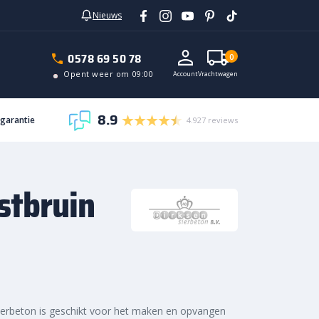
Nieuws
In vrachtwagen
0578 69 50 78
0
Opent weer om 09:00
Account
Vrachtwagen
8.9
sgarantie
4.927 reviews
stbruin
ierbeton is geschikt voor het maken en opvangen