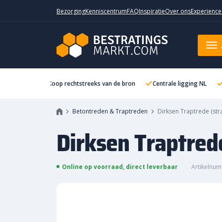
Bezorging
Kenniscentrum
FAQ
Inspiratie
Over ons
Experience
Dirksen Traptrede (strak) 50x4
Koop rechtstreeks van de bron
Centrale ligging NL
Betontreden & Traptreden
Dirksen Traptrede (str
Dirksen Traptred
Online op voorraad, direct leverbaar
Artikelnum