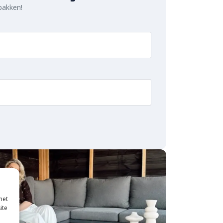
 pakken!
met
ite