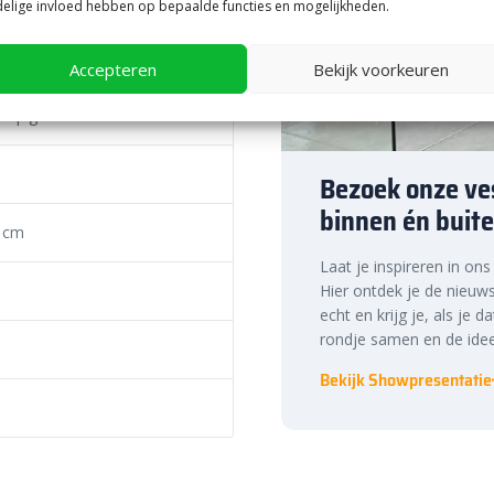
elige invloed hebben op bepaalde functies en mogelijkheden.
ssing, maar is ook eenvoudig te
 traptrede is om te werken met
Accepteren
Bekijk voorkeuren
 30 tot 40 cm. Dit zorgt voor
is het belangrijk om altijd te
erpig
f de ondergrond en de traptrede
omfortabele en veilige
Bezoek onze ves
kerd van een snelle levering uit
binnen én buite
unt.
 cm
te prijs, snelle
Laat je inspireren in on
Hier ontdek je de nieuws
echt en krijg je, als je d
rondje samen en de idee
ste prijs in Nederland. Dankzij
nog eens snel aan de slag met
Bekijk Showpresentatie
ek de hoogwaardige kwaliteit en
Bestratingsmarkt.com.