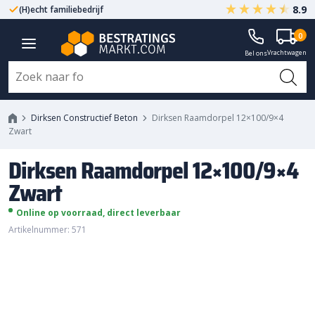
8.9
(H)echt familiebedrijf
Gegarandeerd A-kwaliteit
Dirksen Raamdorpel 12x100/9x4
0
Vrachtwagen
Zwart
Bel ons
Dirksen Constructief Beton
Dirksen Raamdorpel 12×100/9×4
Zwart
Dirksen Raamdorpel 12×100/9×4
Zwart
Online op voorraad, direct leverbaar
Artikelnummer: 571