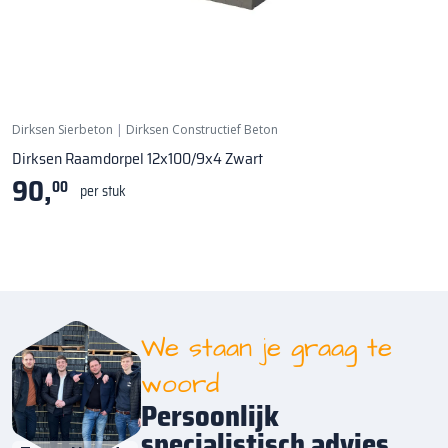
Dirksen Sierbeton
|
Dirksen Constructief Beton
Dirksen Raamdorpel 12x100/9x4 Zwart
90,
00
per stuk
We staan je graag te
woord
Persoonlijk
specialistisch advies