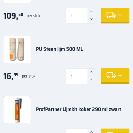
109,
50
per stuk
PU Steen lijm 500 ML
16,
95
per stuk
ProfPartner Lijmkit koker 290 ml zwart