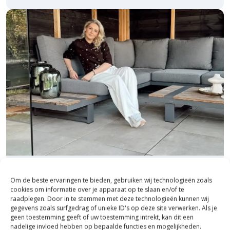
Bezoek onze vestiging in Heerde,
Om de beste ervaringen te bieden, gebruiken wij technologieën zoals
inspiratie binnen én buiten!
cookies om informatie over je apparaat op te slaan en/of te
raadplegen. Door in te stemmen met deze technologieën kunnen wij
Laat je inspireren in ons 2.500 m² experience centre,
gegevens zoals surfgedrag of unieke ID's op deze site verwerken. Als je
binnen én buiten. Hier ontdek je de nieuwste
geen toestemming geeft of uw toestemming intrekt, kan dit een
nadelige invloed hebben op bepaalde functies en mogelijkheden.
bestratingstrends, zie je materialen in het echt en krijg