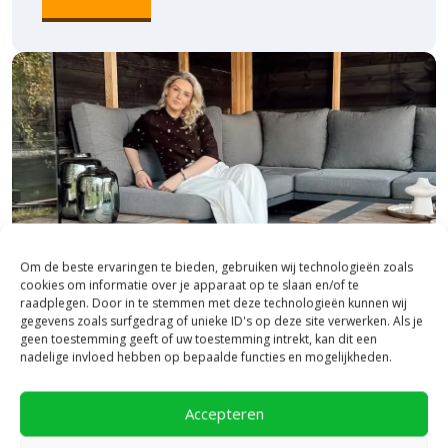
Om de beste ervaringen te bieden, gebruiken wij technologieën zoals
cookies om informatie over je apparaat op te slaan en/of te
raadplegen. Door in te stemmen met deze technologieën kunnen wij
gegevens zoals surfgedrag of unieke ID's op deze site verwerken. Als je
geen toestemming geeft of uw toestemming intrekt, kan dit een
nadelige invloed hebben op bepaalde functies en mogelijkheden.
Bezoek onze vestiging in Heerde,
inspiratie binnen én buiten!
Accepteren
Laat je inspireren in ons 2.500 m² experience centre,