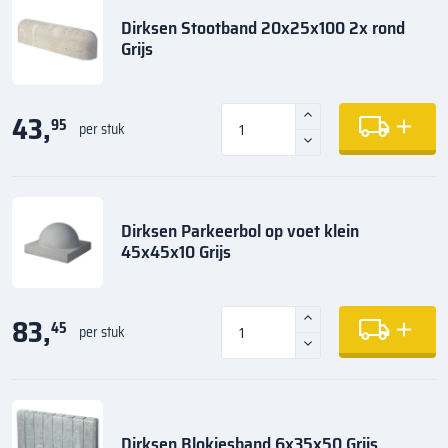
Dirksen Stootband 20x25x100 2x rond
Grijs
43,
95
per stuk
Dirksen Parkeerbol op voet klein
45x45x10 Grijs
83,
45
per stuk
Dirksen Blokjesband 6x35x50 Grijs