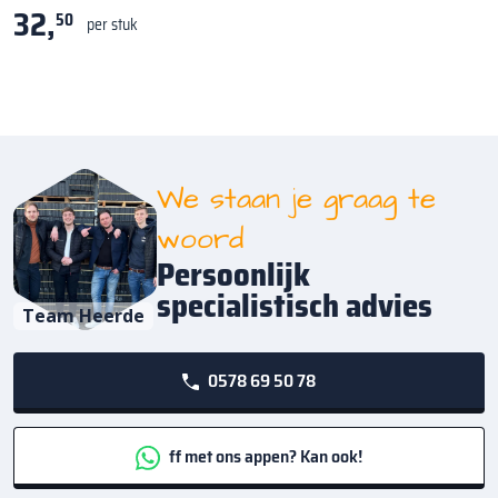
32,
50
per stuk
We staan je graag te
woord
Persoonlijk
specialistisch advies
Team Heerde
0578 69 50 78
ff met ons appen? Kan ook!