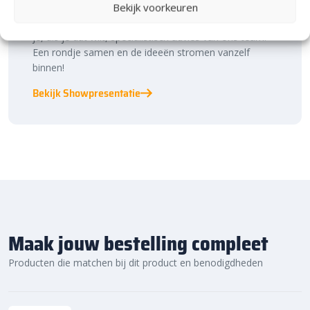
binnen én buiten. Hier ontdek je de nieuwste
Bekijk voorkeuren
bestratingstrends, zie je materialen in het echt en krijg
je, als je dat wilt, specialistisch advies van ons team.
Een rondje samen en de ideeën stromen vanzelf
binnen!
Bekijk Showpresentatie
Maak jouw bestelling compleet
Producten die matchen bij dit product en benodigdheden