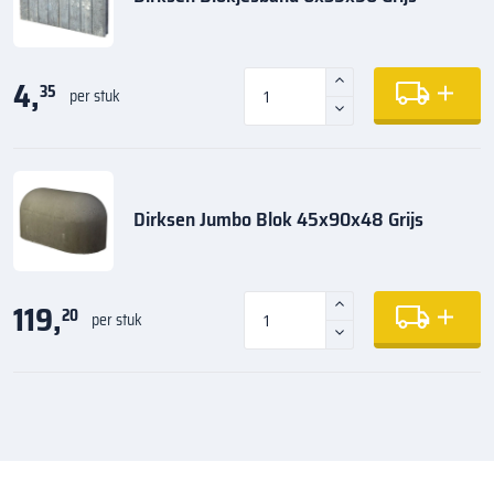
4,
35
per stuk
Dirksen Jumbo Blok 45x90x48 Grijs
119,
20
per stuk