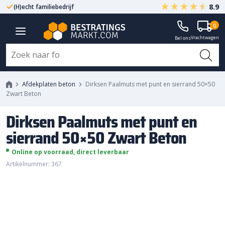
8.9
(H)echt familiebedrijf
Gegarandeerd A-kwaliteit
Dirksen Paalmuts met punt en
0
Vrachtwagen
sierrand 50x50 Zwart Beton
Bel ons
Afdekplaten beton
Dirksen Paalmuts met punt en sierrand 50×50
Zwart Beton
Dirksen Paalmuts met punt en
sierrand 50×50 Zwart Beton
Online op voorraad, direct leverbaar
Artikelnummer: 367