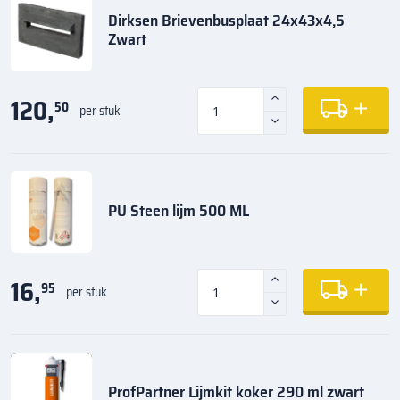
Dirksen Brievenbusplaat 24x43x4,5
Zwart
120,
50
per stuk
PU Steen lijm 500 ML
16,
95
per stuk
ProfPartner Lijmkit koker 290 ml zwart