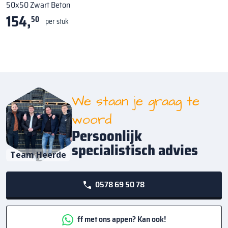
50x50 Zwart Beton
154,
50
per stuk
We staan je graag te
woord
Persoonlijk
specialistisch advies
Team Heerde
0578 69 50 78
ff met ons appen? Kan ook!