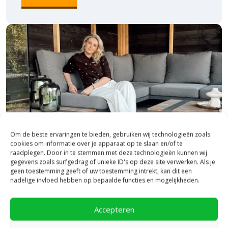
Om de beste ervaringen te bieden, gebruiken wij technologieën zoals
cookies om informatie over je apparaat op te slaan en/of te
raadplegen. Door in te stemmen met deze technologieën kunnen wij
gegevens zoals surfgedrag of unieke ID's op deze site verwerken. Als je
geen toestemming geeft of uw toestemming intrekt, kan dit een
nadelige invloed hebben op bepaalde functies en mogelijkheden.
Bezoek onze vestiging in Heerde,
inspiratie binnen én buiten!
Accepteren
Laat je inspireren in ons 2.500 m² experience centre,