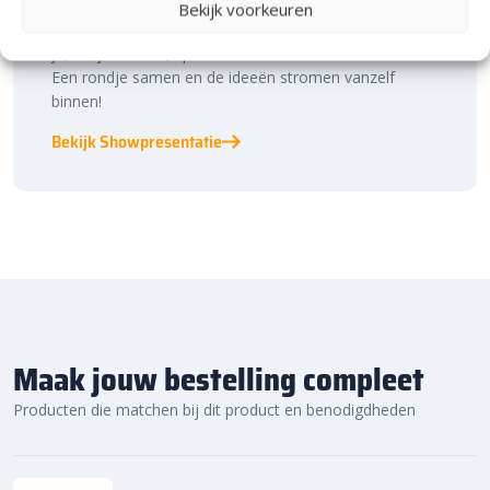
binnen én buiten. Hier ontdek je de nieuwste
Bekijk voorkeuren
bestratingstrends, zie je materialen in het echt en krijg
je, als je dat wilt, specialistisch advies van ons team.
Een rondje samen en de ideeën stromen vanzelf
binnen!
Bekijk Showpresentatie
Maak jouw bestelling compleet
Producten die matchen bij dit product en benodigdheden