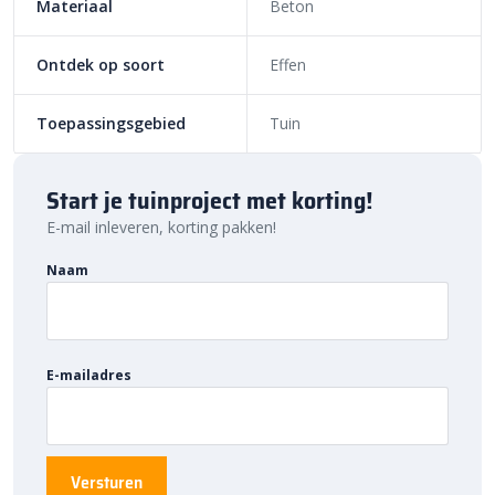
Materiaal
Beton
stabiel is. Door middel van onze
PU steenlijm
zorg je voor een
stevige verbinding tussen de pilaar en de paalmuts. We raden aan
Ontdek op soort
Effen
om ook een waterpas te gebruiken, zodat je zeker weet dat de
paalmuts recht wordt geplaatst. Zo weet je zeker dat niet alleen
Toepassingsgebied
Tuin
een duurzaam, maar ook een strak eindresultaat krijgt.
Bestratingsmarkt.com: de beste prijs,
Start je tuinproject met korting!
snelle levering
E-mail inleveren, korting pakken!
Bij Bestratingsmarkt.com ben je verzekerd van de beste prijs in
Naam
Nederland. Dankzij onze ruime voorraad en snelle levering kun je
ook nog eens snel aan de slag met jouw tuinproject. Bestel
daarom vandaag nog. Ontdek de hoogwaardige kwaliteit en
voordelige prijs van
Dirksen paalmutsen met punt
bij
E-mailadres
Bestratingsmarkt.com.