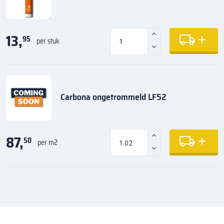
13,
95
per stuk
Carbona ongetrommeld LF52
87,
50
per m2