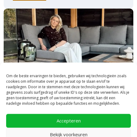
Om de beste ervaringen te bieden, gebruiken wij technologieën zoals
cookies om informatie over je apparaat op te slaan en/of te
raadplegen. Door in te stemmen met deze technologieën kunnen wij
gegevens zoals surfgedrag of unieke ID's op deze site verwerken. Als je
geen toestemming geeft of uw toestemming intrekt, kan dit een
Bezoek onze vestiging in Heerde,
nadelige invloed hebben op bepaalde functies en mogelijkheden.
inspiratie binnen én buiten!
Accepteren
Laat je inspireren in ons 2.500 m² experience centre,
binnen én buiten. Hier ontdek je de nieuwste
Bekijk voorkeuren