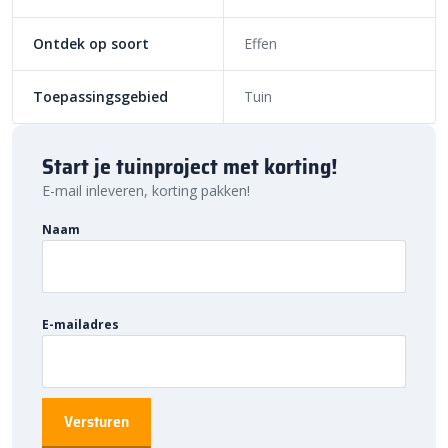
stabiel is. Door middel van onze
PU steenlijm
zorg je voor een
stevige verbinding tussen de pilaar en de paalmuts. We raden aan
Ontdek op soort
Effen
om ook een waterpas te gebruiken, zodat je zeker weet dat de
paalmuts recht wordt geplaatst. Zo weet je zeker dat niet alleen
Toepassingsgebied
Tuin
een duurzaam, maar ook een strak eindresultaat krijgt.
Bestratingsmarkt.com: de beste prijs,
Start je tuinproject met korting!
snelle levering
E-mail inleveren, korting pakken!
Bij Bestratingsmarkt.com ben je verzekerd van de beste prijs in
Naam
Nederland. Dankzij onze ruime voorraad en snelle levering kun je
ook nog eens snel aan de slag met jouw tuinproject. Bestel
daarom vandaag nog. Ontdek de hoogwaardige kwaliteit en
voordelige prijs van
Dirksen paalmutsen met punt
bij
E-mailadres
Bestratingsmarkt.com.