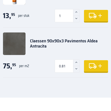
13,
95
per stuk
Claessen 90x90x3 Pavimentos Aldea
Antracita
75,
95
per m2