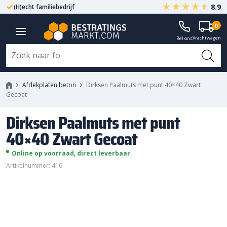
8.9
(H)echt familiebedrijf
Gegarandeerd A-kwaliteit
Dirksen Paalmuts met punt 40x40
0
Vrachtwagen
Zwart Gecoat
Bel ons
Afdekplaten beton
Dirksen Paalmuts met punt 40×40 Zwart
Gecoat
Dirksen Paalmuts met punt
40×40 Zwart Gecoat
Online op voorraad, direct leverbaar
Artikelnummer: 416