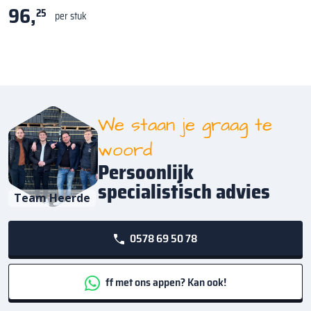
96,
25
per stuk
We staan je graag te
woord
Persoonlijk
specialistisch advies
Team Heerde
0578 69 50 78
ff met ons appen? Kan ook!