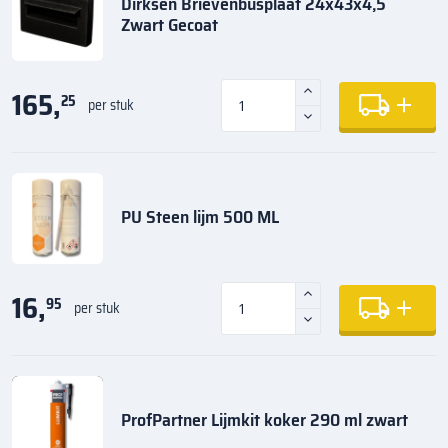
Dirksen Brievenbusplaat 24x43x4,5
Zwart Gecoat
165,
25
per stuk
PU Steen lijm 500 ML
16,
95
per stuk
ProfPartner Lijmkit koker 290 ml zwart