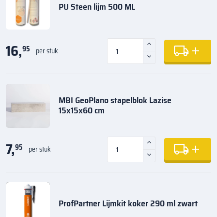
PU Steen lijm 500 ML
16,
95
per stuk
MBI GeoPlano stapelblok Lazise
15x15x60 cm
7,
95
per stuk
ProfPartner Lijmkit koker 290 ml zwart