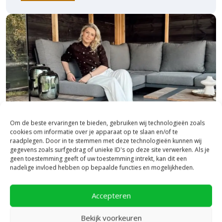
Om de beste ervaringen te bieden, gebruiken wij technologieën zoals
cookies om informatie over je apparaat op te slaan en/of te
raadplegen. Door in te stemmen met deze technologieën kunnen wij
gegevens zoals surfgedrag of unieke ID's op deze site verwerken. Als je
geen toestemming geeft of uw toestemming intrekt, kan dit een
Bezoek onze vestiging in Heerde,
nadelige invloed hebben op bepaalde functies en mogelijkheden.
inspiratie binnen én buiten!
Accepteren
Laat je inspireren in ons 2.500 m² experience centre,
binnen én buiten. Hier ontdek je de nieuwste
Bekijk voorkeuren