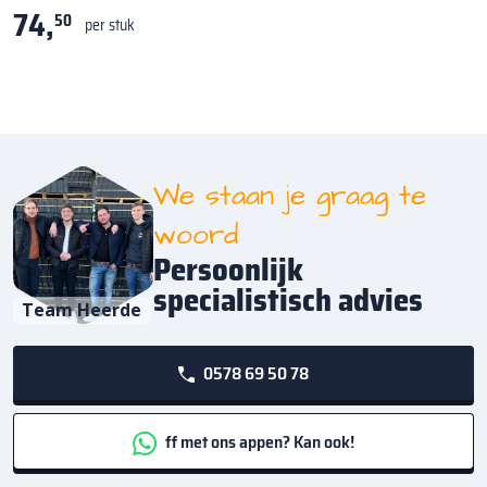
74,
50
per stuk
We staan je graag te
woord
Persoonlijk
specialistisch advies
Team Heerde
0578 69 50 78
ff met ons appen? Kan ook!