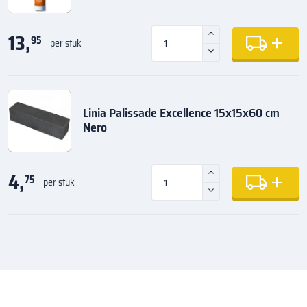
13,
95
per stuk
Linia Palissade Excellence 15x15x60 cm
Nero
4,
75
per stuk