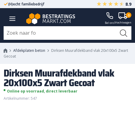
8.9
(H)echt familiebedrijf
Gegarandeerd A-kwaliteit
Dirksen Muurafdekband vlak
0
Vrachtwagen
20x100x5 Zwart Gecoat
Bel ons
Afdekplaten beton
Dirksen Muurafdekband vlak 20x100x5 Zwart
Gecoat
Dirksen Muurafdekband vlak
20x100x5 Zwart Gecoat
Online op voorraad, direct leverbaar
Artikelnummer: 547