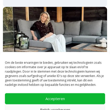
Om de beste ervaringen te bieden, gebruiken wij technologieën zoals
cookies om informatie over je apparaat op te slaan en/of te
raadplegen. Door in te stemmen met deze technologieën kunnen wij
gegevens zoals surfgedrag of unieke ID's op deze site verwerken. Als je
geen toestemming geeft of uw toestemming intrekt, kan dit een
Bezoek onze vestiging in Heerde,
nadelige invloed hebben op bepaalde functies en mogelijkheden.
inspiratie binnen én buiten!
Accepteren
Laat je inspireren in ons 2.500 m² experience centre,
binnen én buiten. Hier ontdek je de nieuwste
Bekijk voorkeuren