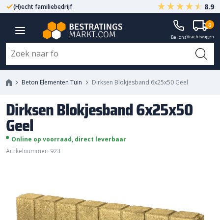
8.9
(H)echt familiebedrijf
Gegarandeerd A-kwaliteit
Dirksen Blokjesband 6x25x50
0
Vrachtwagen
Geel
Bel ons
Beton Elementen Tuin
Dirksen Blokjesband 6x25x50 Geel
Dirksen Blokjesband 6x25x50
Geel
Online op voorraad, direct leverbaar
Artikelnummer: 923