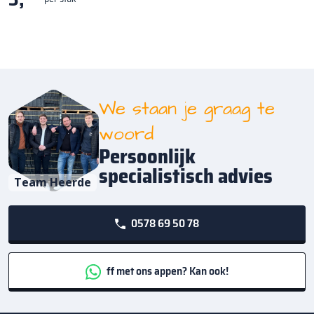
We staan je graag te
woord
Persoonlijk
specialistisch advies
Team Heerde
0578 69 50 78
ff met ons appen? Kan ook!