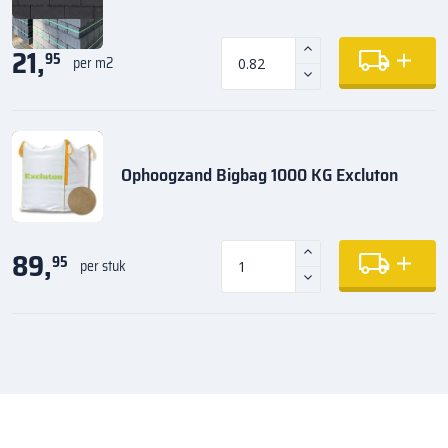
21,
95
per m2
Ophoogzand Bigbag 1000 KG Excluton
89,
95
per stuk