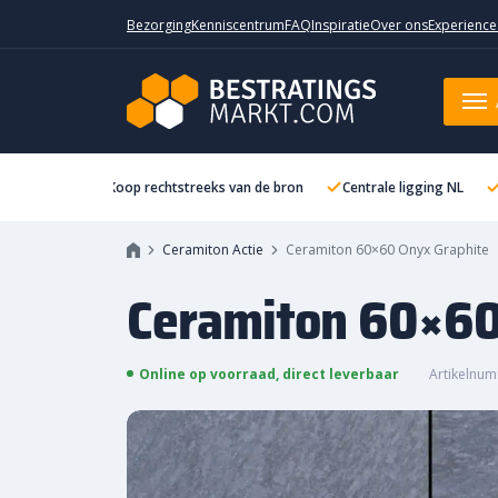
Bezorging
Kenniscentrum
FAQ
Inspiratie
Over ons
Experience
Ceramiton 60x60 Onyx Graphite
Koop rechtstreeks van de bron
Centrale ligging NL
Ceramiton Actie
Ceramiton 60×60 Onyx Graphite
Ceramiton 60×60
Online op voorraad, direct leverbaar
Artikelnum