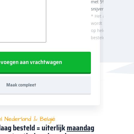
met 5%
snijverlies
* Het aantal m²
wordt afgerond
op hele
besteleenheden.
voegen aan vrachtwagen
Maak compleet
el Nederland & België
aag besteld = uiterlijk
maandag