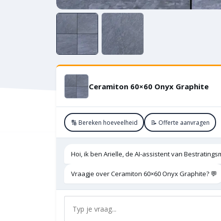
Ceramiton 60×60 Onyx Graphite
🔢 Bereken hoeveelheid
📝 Offerte aanvragen
Hoi, ik ben Arielle, de AI-assistent van Bestratings
Vraagje over Ceramiton 60×60 Onyx Graphite? 💬