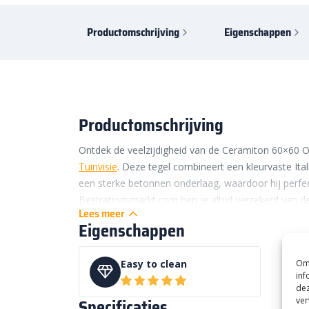
Productomschrijving
Eigenschappen
Productomschrijving
Ontdek de veelzijdigheid van de Ceramiton 60×60 O
Tuinvisie
. Deze tegel combineert een kleurvaste It
een sterke betonnen onderlaag, waardoor hij perfect 
Bestratingsmarkt.com ben je altijd verzekerd van de
Lees meer
assortiment. Bestel je Ceramiton 60×60 tegel eenvo
Eigenschappen
snelle levering.
Voordelen Ceramiton 60×60
Om 
Easy to clean
inf
De Ceramiton 60×60 tegel biedt meerdere voordelen
dez
Specificaties
ver
van de volgende voordelen: