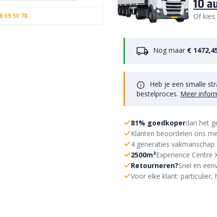
10 a
Of kies
8 69 50 78
Nog maar
€ 1472,4
Heb je een smalle str
bestelproces.
Meer infor
81% goedkoper
dan het g
Klanten beoordelen ons me
4 generaties vakmanschap 
2500m²
Experience Centre 
Retourneren?
Snel en eenv
Voor elke klant: particulie