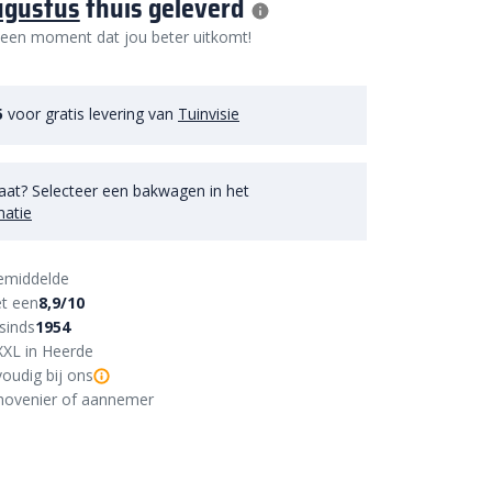
ugustus
thuis geleverd
 een moment dat jou beter uitkomt!
5
voor gratis levering van
Tuinvisie
aat? Selecteer een bakwagen in het
matie
emiddelde
t een
8,9/10
sinds
1954
XXL in Heerde
oudig bij ons
r, hovenier of aannemer