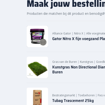
Maak jouw bestelli
Producten die matchen bij dit product en benodigd
Alliance Gator
|
Nitro X
|
Alle voegmate
Gator Nitro X fijn voegzand Pla
Gras van de Buren
|
Kunstgras
|
Goedk
Kunstgras Non Directional Di
Buren
Bestratingsmarkt
|
Toebehoren
|
Fixs 
Tubag Trascement 25kg