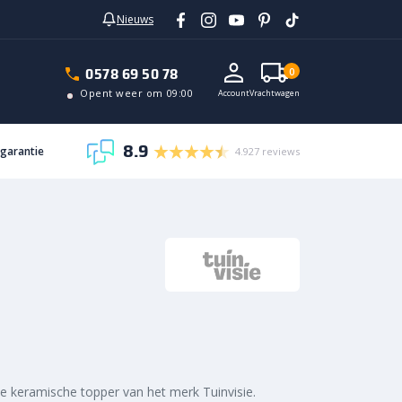
Nieuws
In vrachtwagen
0578 69 50 78
0
Opent weer om 09:00
Account
Vrachtwagen
8.9
sgarantie
4.927 reviews
e keramische topper van het merk Tuinvisie.