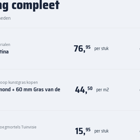
ng compleet
heden
76,
rialen
95
per stuk
tina
oop kunstgras kopen
44,
amond + 60 mm Gras van de
50
per m2
15,
voegmortels Tuinvisie
95
per stuk