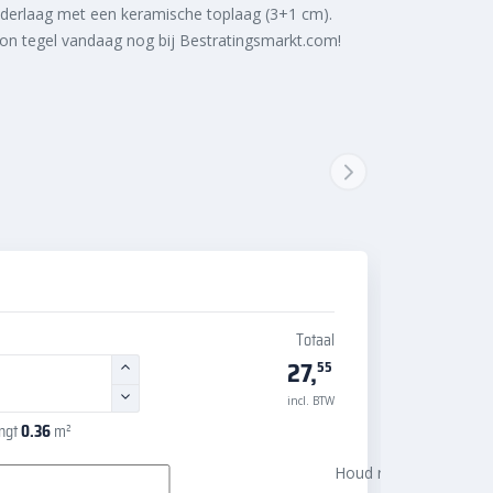
derlaag met een keramische toplaag (3+1 cm).
ton tegel vandaag nog bij Bestratingsmarkt.com!
Totaal
27,
55
incl. BTW
angt
0.36
m²
Houd rekening