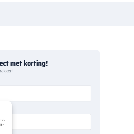
ject met korting!
 pakken!
met
ite