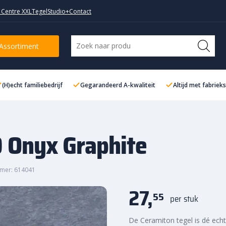
 Centre XXL
TegelStudio+
Contact
Assortiment
(H)echt familiebedrijf
Gegarandeerd A-kwaliteit
Altijd met fabriek
 Onyx Graphite
mer: 614041
27,
55
per stuk
De Ceramiton tegel is dé echt