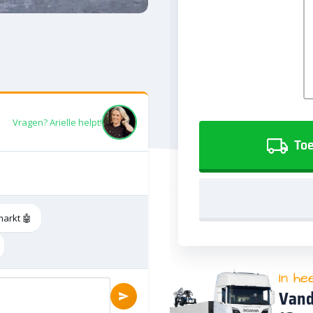
Vragen? Arielle helpt!
Toe
markt 🤖
In he
Vand