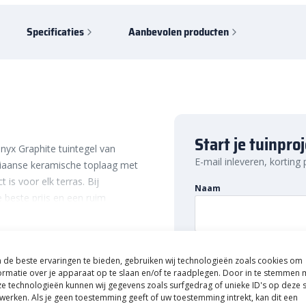
Specificaties
Aanbevolen producten
Start je tuinpro
nyx Graphite tuintegel van
E-mail inleveren, korting
aliaanse keramische toplaag met
is voor elk terras. Bij
Naam
 beste prijs en een ruim
udig online en profiteer van
E-mailadres
de beste ervaringen te bieden, gebruiken wij technologieën zoals cookies om
ormatie over je apparaat op te slaan en/of te raadplegen. Door in te stemmen 
 voor jouw tuin. Zo profiteer je
e technologieën kunnen wij gegevens zoals surfgedrag of unieke ID's op deze s
werken. Als je geen toestemming geeft of uw toestemming intrekt, kan dit een