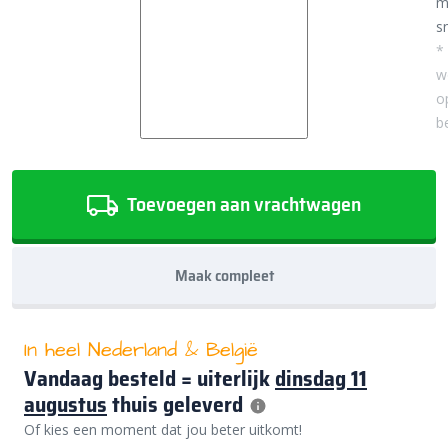
m
sn
*
w
o
b
Toevoegen aan vrachtwagen
Maak compleet
In heel Nederland & België
Vandaag besteld = uiterlijk
dinsdag 11
augustus
thuis geleverd
Of kies een moment dat jou beter uitkomt!