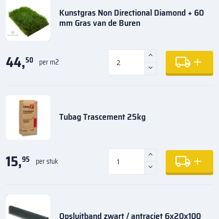
Kunstgras Non Directional Diamond + 60
mm Gras van de Buren
44,
50
per m2
Tubag Trascement 25kg
15,
95
per stuk
Opsluitband zwart / antraciet 6x20x100