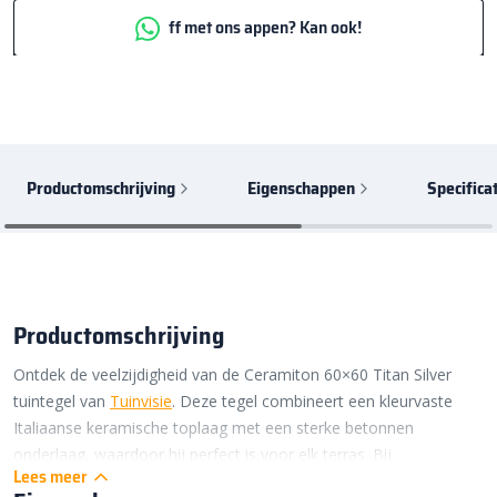
ff met ons appen? Kan ook!
Productomschrijving
Eigenschappen
Specifica
Productomschrijving
Ontdek de veelzijdigheid van de Ceramiton 60×60 Titan Silver
tuintegel van
Tuinvisie
. Deze tegel combineert een kleurvaste
Italiaanse keramische toplaag met een sterke betonnen
onderlaag, waardoor hij perfect is voor elk terras. Bij
Lees meer
Bestratingsmarkt.com ben je altijd verzekerd van de beste prijs