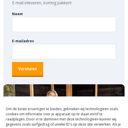
E-mail inleveren, korting pakken!
dat de Ceramiton 60×60 tegels nog jarenlang goed blijven liggen,
doordat deze niet verzakken en verschuiven.
Naam
Bestratingsmarkt.com: de beste prijs,
snelle levering
E-mailadres
Bij Bestratingsmarkt.com ben je verzekerd van de beste prijs in
Nederland. Dankzij onze ruime voorraad en snelle levering kun je
ook nog eens snel aan de slag met jouw tuinproject. Bestel
daarom vandaag nog en ontdek de hoogwaardige kwaliteit en
voordelige prijzen van de Ceramiton 60×60 tegel bij
Bestratingsmarkt.com.
Om de beste ervaringen te bieden, gebruiken wij technologieën zoals
cookies om informatie over je apparaat op te slaan en/of te
raadplegen. Door in te stemmen met deze technologieën kunnen wij
gegevens zoals surfgedrag of unieke ID's op deze site verwerken. Als je