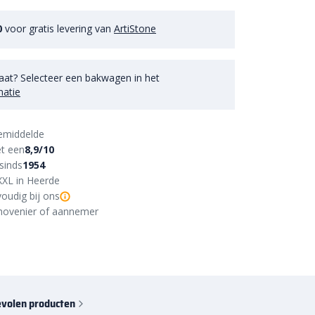
0
voor gratis levering van
ArtiStone
aat? Selecteer een bakwagen in het
matie
emiddelde
t een
8,9/10
sinds
1954
XXL in Heerde
oudig bij ons
r, hovenier of aannemer
volen producten