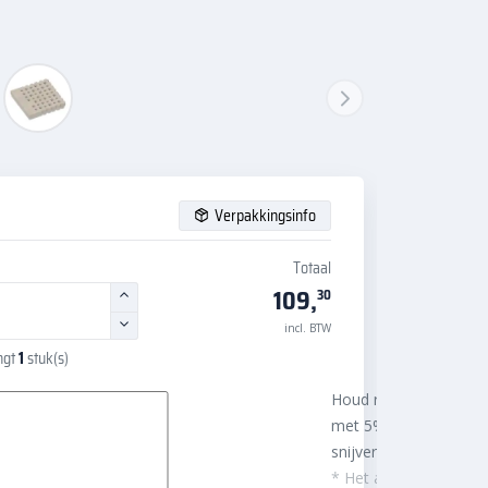
Verpakkingsinfo
Totaal
109,
30
incl. BTW
ngt
1
stuk(s)
Houd rekening
met 5%
snijverlies
* Het aantal m²