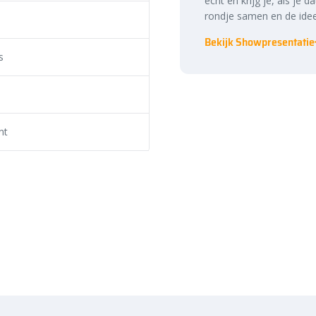
echt en krijg je, als je d
rondje samen en de idee
Bekijk Showpresentatie
s
r in vele formaten vanaf 20×20
nt
 oppervlak hebt, je kan altijd de
n wij de populaire formaten op
el combineren