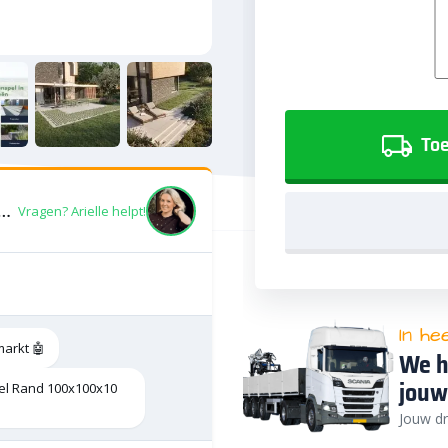
Toe
ave Oud Hollandse Tegel Rand 100x100x10 Grijs
Vragen? Arielle helpt!
In he
markt 🤖
We h
jouw
el Rand 100x100x10
Jouw dr