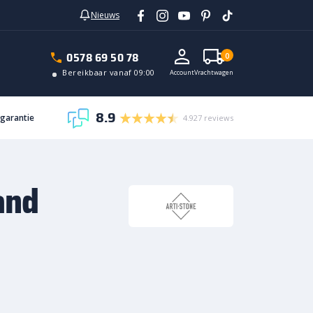
Nieuws
In vrachtwagen
0578 69 50 78
0
Bereikbaar vanaf 09:00
Account
Vrachtwagen
8.9
sgarantie
4.927 reviews
and