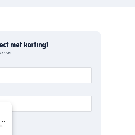
ject met korting!
 pakken!
met
ite