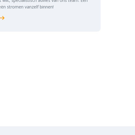
at wilt, specialistisch advies van ons team. Een
ën stromen vanzelf binnen!