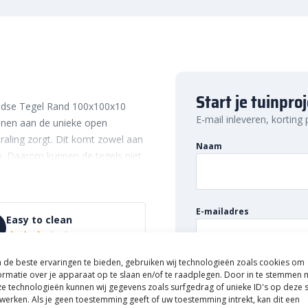
Start je tuinpro
andse Tegel Rand 100x100x10
E-mail inleveren, korting
kennen aan de unieke open
traling zorgt. Dit komt zowel aan
Naam
n. Daarom kunnen de tegels niet
Denk bijvoorbeeld aan een
ierbij komt dat de tegels perfect
tot modern en strak. Kortom: wat
E-mailadres
Easy to clean
Hollandse tegels van ArtiStone.
de beste ervaringen te bieden, gebruiken wij technologieën zoals cookies om
ormatie over je apparaat op te slaan en/of te raadplegen. Door in te stemmen 
landse tegel is dat deze
e technologieën kunnen wij gegevens zoals surfgedrag of unieke ID's op deze s
 Deze zorgen ervoor dat water
werken. Als je geen toestemming geeft of uw toestemming intrekt, kan dit een