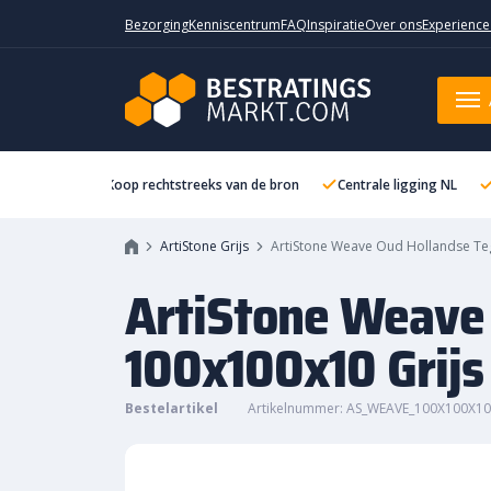
Bezorging
Kenniscentrum
FAQ
Inspiratie
Over ons
Experience
ArtiStone Weave Oud Hollandse 
Koop rechtstreeks van de bron
Centrale ligging NL
ArtiStone Grijs
ArtiStone Weave Oud Hollandse Te
ArtiStone Weave
100x100x10 Grijs
Bestelartikel
Artikelnummer: AS_WEAVE_100X100X10