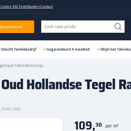
 Centre XXL
TegelStudio+
Contact
Tegel Rand 100x100x10 Grijs
Assortiment
(H)echt familiebedrijf
Gegarandeerd A-kwaliteit
Altijd met fabriek
gel Rand 100x100x10 Grijs
 Oud Hollandse Tegel R
_RAND_GRIJS
109,
30
per m²