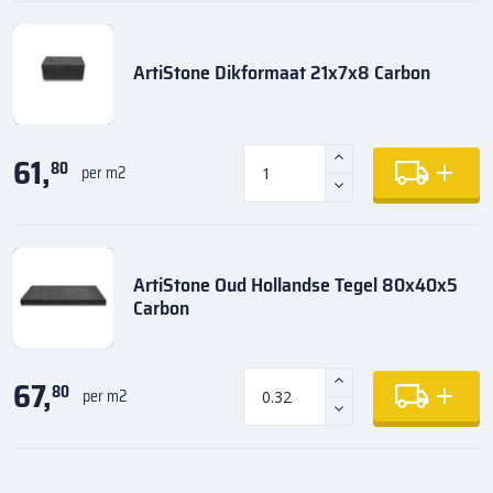
ArtiStone Dikformaat 21x7x8 Carbon
61,
80
per m2
ArtiStone Oud Hollandse Tegel 80x40x5
Carbon
67,
80
per m2