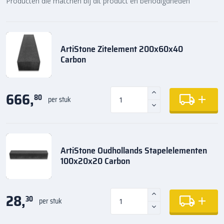
Producten die matchen bij dit product en benodigdheden
ArtiStone Zitelement 200x60x40
Carbon
666,
80
per stuk
ArtiStone Oudhollands Stapelelementen
100x20x20 Carbon
28,
30
per stuk