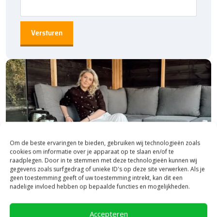
60×60 cm
80×80 cm
100×100 cm
120×60 cm
Bestratingsmarkt.com: de beste prijs,
snelle levering
Bij Bestratingsmarkt.com ben je verzekerd van de beste prijs in
Nederland. Dankzij onze ruime voorraad en snelle levering kun je
ook nog eens snel aan de slag met jouw tuinproject. Bestel
daarom vandaag nog. Ontdek de hoogwaardige kwaliteit en
voordelige prijs van Oud Hollandse Artistone sokkel voor
Om de beste ervaringen te bieden, gebruiken wij technologieën zoals
zitelement bij Bestratingsmarkt.com.
cookies om informatie over je apparaat op te slaan en/of te
raadplegen. Door in te stemmen met deze technologieën kunnen wij
gegevens zoals surfgedrag of unieke ID's op deze site verwerken. Als je
geen toestemming geeft of uw toestemming intrekt, kan dit een
nadelige invloed hebben op bepaalde functies en mogelijkheden.
Bezoek onze vestiging in Heerde,
Accepteren