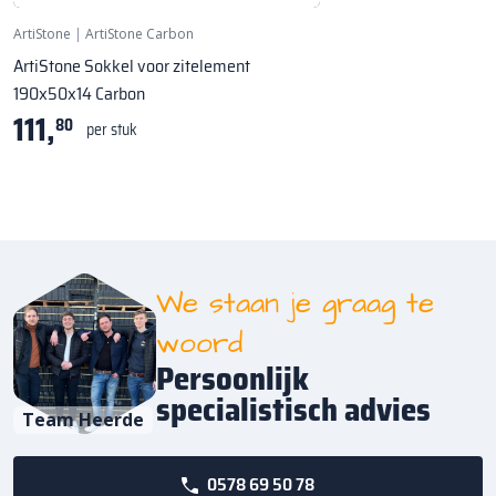
ArtiStone
|
ArtiStone Carbon
ArtiStone Sokkel voor zitelement
190x50x14 Carbon
111,
80
per stuk
We staan je graag te
woord
Persoonlijk
specialistisch advies
Team Heerde
0578 69 50 78