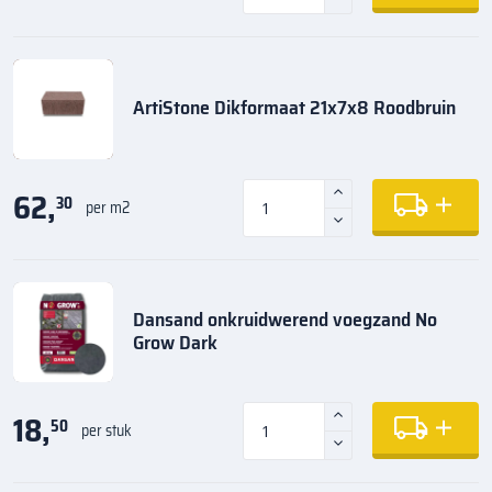
ArtiStone Dikformaat 21x7x8 Roodbruin
62,
30
per m2
Dansand onkruidwerend voegzand No
Grow Dark
18,
50
per stuk