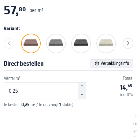
57,
80
per m²
Variant:
Direct bestellen
Verpakkingsinfo
Aantal m²
Totaal
14,
45
incl. BTW
Je bestelt:
0,25
m²
/ Je ontvangt
1
stuk(s)
H
m
sn