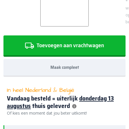
*
w
o
b
Toevoegen aan vrachtwagen
Maak compleet
In heel Nederland & België
Vandaag besteld = uiterlijk
donderdag 13
augustus
thuis geleverd
Of kies een moment dat jou beter uitkomt!