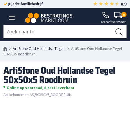
8.9
(H)echt familiebedrijf
Gegarandeerd A-kwaliteit
ArtiStone Oud Hollandse Tegel
0
Vrachtwagen
50x50x5 Roodbruin
Bel ons
ArtiStone Oud Hollandse Tegels
ArtiStone Oud Hollandse Tegel
50x50x5 Roodbruin
ArtiStone Oud Hollandse Tegel
50x50x5 Roodbruin
Online op voorraad, direct leverbaar
Artikelnummer: AS_50X50X5_ROODBRUIN