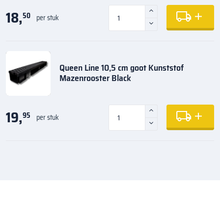
18,
50
per stuk
Queen Line 10,5 cm goot Kunststof
Mazenrooster Black
19,
95
per stuk