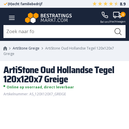
8.9
(H)echt familiebedrijf
Gegarandeerd A-kwaliteit
ArtiStone Oud Hollandse Tegel
0
Vrachtwagen
120x120x7 Greige
Bel ons
ArtiStone Greige
ArtiStone Oud Hollandse Tegel 120x120x7
Greige
ArtiStone Oud Hollandse Tegel
120x120x7 Greige
Online op voorraad, direct leverbaar
Artikelnummer: AS_120X120X7_GREIGE