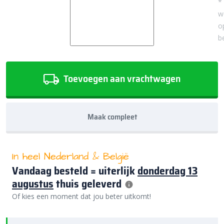
*
w
o
b
Toevoegen aan vrachtwagen
Maak compleet
In heel Nederland & België
Vandaag besteld = uiterlijk
donderdag 13
augustus
thuis geleverd
Of kies een moment dat jou beter uitkomt!