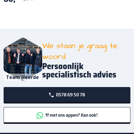
We staan je graag te
woord
Persoonlijk
specialistisch advies
Team Heerde
0578 69 50 78
ff met ons appen? Kan ook!