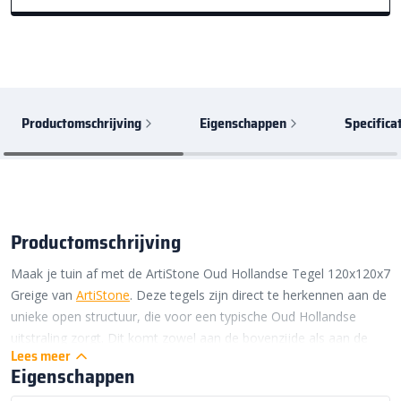
Productomschrijving
Eigenschappen
Specifica
Productomschrijving
Maak je tuin af met de ArtiStone Oud Hollandse Tegel 120x120x7
Greige van
ArtiStone
. Deze tegels zijn direct te herkennen aan de
unieke open structuur, die voor een typische Oud Hollandse
uitstraling zorgt. Dit komt zowel aan de bovenzijde als aan de
Lees meer
zijkanten mooi naar boven. Daarom kunnen de tegels niet alleen
Eigenschappen
liggend, maar ook staand worden verwerkt. Denk bijvoorbeeld