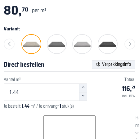
80,
70
per m²
Variant:
Direct bestellen
Verpakkingsinfo
Aantal m²
Totaal
116,
21
incl. BTW
Je bestelt:
1,44
m²
/ Je ontvangt
1
stuk(s)
H
m
sn