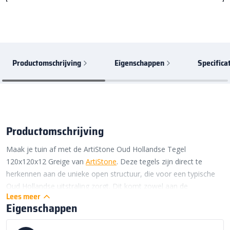
Productomschrijving
Eigenschappen
Specifica
Productomschrijving
Maak je tuin af met de ArtiStone Oud Hollandse Tegel
120x120x12 Greige van
ArtiStone
. Deze tegels zijn direct te
herkennen aan de unieke open structuur, die voor een typische
Oud Hollandse uitstraling zorgt. Dit komt zowel aan de
Lees meer
bovenzijde als aan de zijkanten mooi naar boven. Daarom
Eigenschappen
kunnen de tegels niet alleen liggend, maar ook staand worden
verwerkt. Denk bijvoorbeeld aan een border van rechtop staande