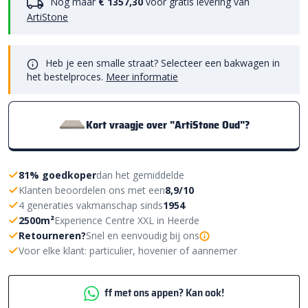
Nog maar
€ 1357,30
voor gratis levering van
ArtiStone
Heb je een smalle straat? Selecteer een bakwagen in
het bestelproces.
Meer informatie
Kort vraagje over "ArtiStone Oud"?
81% goedkoper
dan het gemiddelde
Klanten beoordelen ons met een
8,9/10
4 generaties vakmanschap sinds
1954
2500m²
Experience Centre XXL in Heerde
Retourneren?
Snel en eenvoudig bij ons
Voor elke klant: particulier, hovenier of aannemer
ff met ons appen? Kan ook!