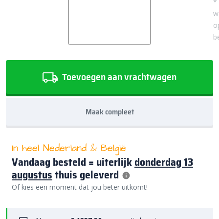
*
w
o
b
Toevoegen aan vrachtwagen
Maak compleet
In heel Nederland & België
Vandaag besteld = uiterlijk
donderdag 13
augustus
thuis geleverd
Of kies een moment dat jou beter uitkomt!