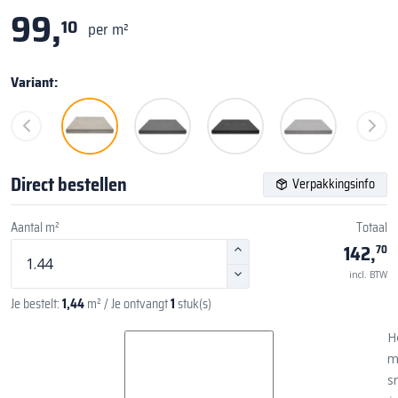
99,
10
per m²
Variant:
Direct bestellen
Verpakkingsinfo
Aantal m²
Totaal
142,
70
incl. BTW
Je bestelt:
1,44
m²
/ Je ontvangt
1
stuk(s)
H
m
sn