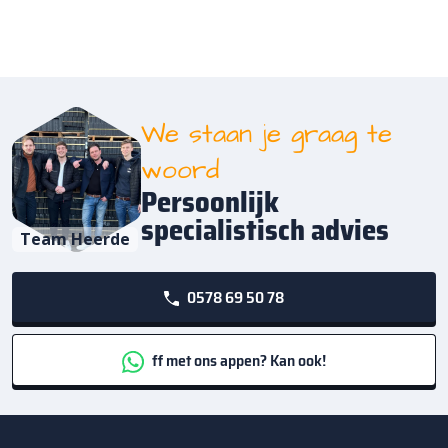
We staan je graag te
woord
Persoonlijk
specialistisch advies
Team Heerde
0578 69 50 78
ff met ons appen? Kan ook!