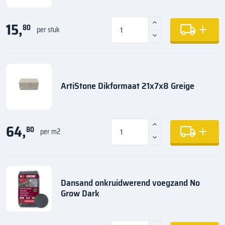
15,
80
per stuk
ArtiStone Dikformaat 21x7x8 Greige
64,
80
per m2
Dansand onkruidwerend voegzand No
Grow Dark