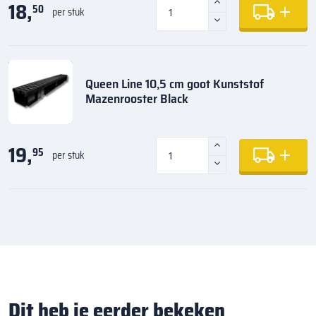
18,
50
per stuk
Queen Line 10,5 cm goot Kunststof
Mazenrooster Black
19,
95
per stuk
Dit heb je eerder bekeken