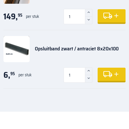
149,
95
per stuk
Opsluitband zwart / antraciet 8x20x100
6,
95
per stuk