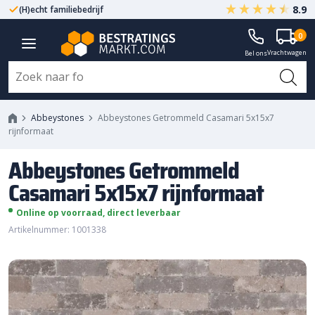
8.9
(H)echt familiebedrijf
Gegarandeerd A-kwaliteit
Abbeystones Getrommeld
0
Vrachtwagen
Casamari 5x15x7 rijnformaat
Bel ons
Abbeystones
Abbeystones Getrommeld Casamari 5x15x7
rijnformaat
Abbeystones Getrommeld
Casamari 5x15x7 rijnformaat
Online op voorraad, direct leverbaar
Artikelnummer: 1001338