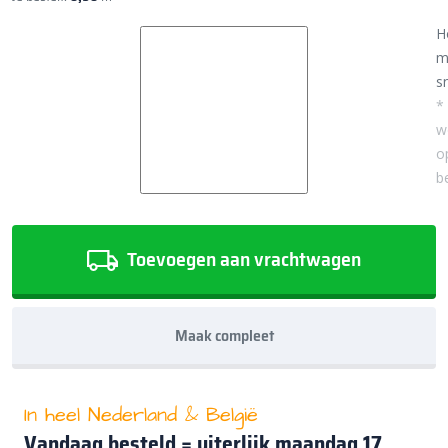
H
m
sn
*
w
o
b
Toevoegen aan vrachtwagen
Maak compleet
In heel Nederland & België
Vandaag besteld = uiterlijk
maandag 17