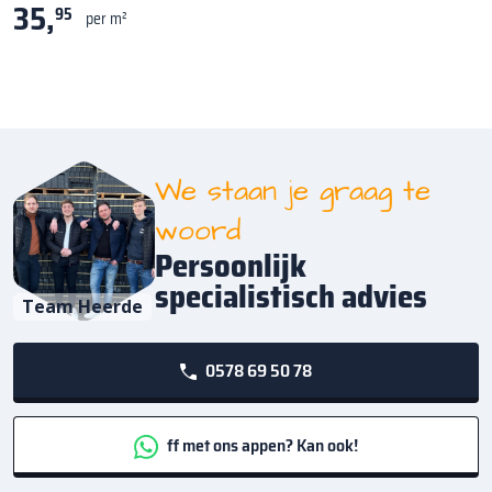
35,
95
per m²
We staan je graag te
woord
Persoonlijk
specialistisch advies
Team Heerde
0578 69 50 78
ff met ons appen? Kan ook!