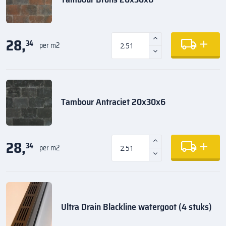
28,
34
per m2
Tambour Antraciet 20x30x6
28,
34
per m2
Ultra Drain Blackline watergoot (4 stuks)