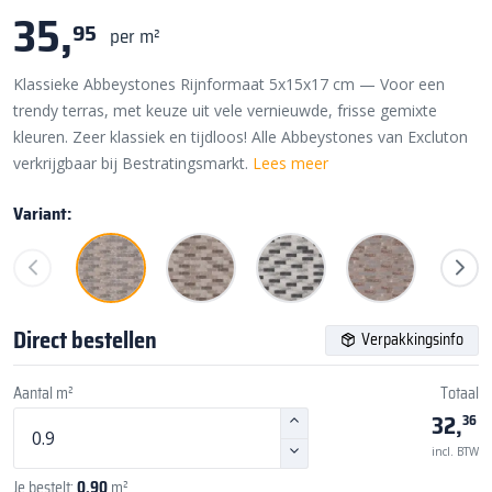
35,
95
per m²
Klassieke Abbeystones Rijnformaat 5x15x17 cm — Voor een
trendy terras, met keuze uit vele vernieuwde, frisse gemixte
kleuren. Zeer klassiek en tijdloos! Alle Abbeystones van Excluton
verkrijgbaar bij Bestratingsmarkt.
Lees meer
Variant:
Direct bestellen
Verpakkingsinfo
Aantal m²
Totaal
32,
36
incl. BTW
Je bestelt:
0,90
m²